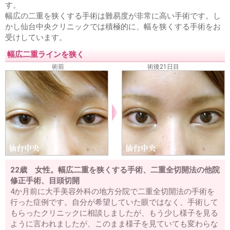
脂肪吸引
す。
顔、首の脂肪吸引
ホホ、アゴの脂肪吸引
顔のラインをシ
幅広の二重を狭くする手術は難易度が非常に高い手術です。し
ャープに
顔痩せ・顔太り
二重顎を治したい
二の腕の脂
かし仙台中央クリニックでは積極的に、幅を狭くする手術をお
肪吸引
受けしています。
耳の美容整形
幅広二重ラインを狭く
耳たぶが切れた
術前
術後21日目
難易度の高い美容整形
カミングアウト整形
アイドル顔整形
フルカスタム整形
可愛くなりたい
綺麗になりたい
整形したのに変わらない
お任せ美容整形
整形シンデレラ
美人になりたい
薄毛治療
薄毛治療
ハーグ療法
男性の薄毛治療
女性の薄毛治療
腋臭多汗症治療
22歳 女性。幅広二重を狭くする手術、二重全切開法の他院
再発しない腋臭多汗症
修正手術、目頭切開
他院修正
4か月前に大手美容外科の地方分院で二重全切開法の手術を
幅広二重ラインを狭く
目頭切開失敗
二重ラインのねじれ
行った症例です。自分が希望していた眼ではなく、手術して
脂肪取り二重失敗
不自然な二重ライン
切開法で目が開き
もらったクリニックに相談しましたが、もう少し様子を見る
難くなった
二重切開法の修正時期
二重切開法後の左右差
ように言われましたが、このまま様子を見ていても変わらな
二重繰り返し修正
整形顔修正
眼瞼下垂失敗による左右差