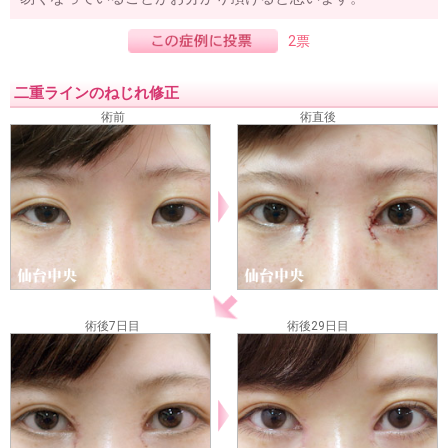
2票
二重ラインのねじれ修正
術前
術直後
術後7日目
術後29日目