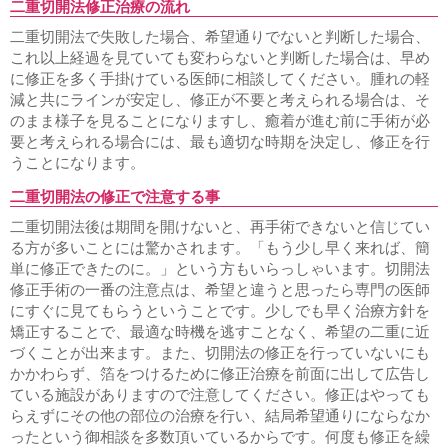
二重切開法修正治療の流れ
二重切開法で失敗した場合、希望通りでないと判断した場合、
これ以上経過を見ていても変わらないと判断した場合は、早め
に修正を多く手掛けている医師に相談してください。腫れの軽
減と共にラインが安定し、修正が不要と考えられる場合は、そ
のまま様子を見ることになりますし、癒着が進む前に手術が必
要と考えられる場合には、最も適切な時期を決定し、修正を行
うことになります。
二重切開法の修正で注意する事
二重切開法後は期間を開けないと、再手術できないと信じてい
る方が多いことには驚かされます。「もう少し早く来れば、簡
単に修正できたのに。」という方もいらっしゃいます。切開法
修正手術の一番の注意点は、希望と違うと思ったら専門の医師
にすぐに見てもらうということです。少しでも早く治療方針を
矯正することで、最適な時機を逃すことなく、希望の二重に近
づくことが出来ます。また、切開法の修正を行っていないにも
かかわらず、箔をつけるために修正治療を前面に出して広告し
ている施設がありますので注意してください。修正はやっても
らえずにその他の部位の治療を行い、結局希望通りにならなか
ったという御相談を多数頂いているからです。何度も修正を繰