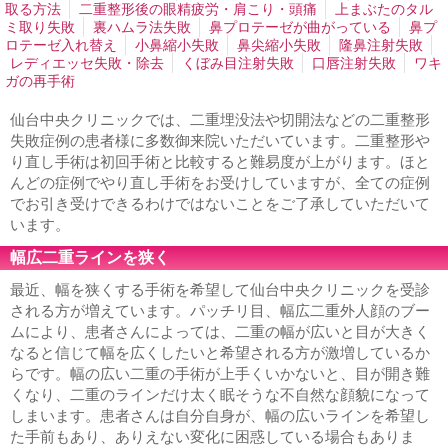
形成
法令線ヒアルロン酸注入
口周りのシワ取り
口角ヒ
取る方法
二重整形後の眼精疲労・肩こり・頭痛
上まぶたのタル
アルロン酸注入
上唇のシワ取りヒアルロン酸注入
エラ小
ミ取り失敗
裏ハムラ法失敗
鼻プロテーゼが曲がっている
鼻プ
顔注射
小顔になりたい
鼻ヒアルロン酸注入
男性の隆鼻
ロテーゼ入れ替え
小鼻縮小失敗
鼻尖縮小失敗
隆鼻注射失敗
ヒアルロン酸
顎ヒアルロン酸注入
ホホの窪みヒアルロン
レディエッセ失敗・除去
くぼみ目注射失敗
口唇注射失敗
ワキ
酸注入
男性シワ取り
歯茎が見える
ガの再手術
鼻、あご、唇
仙台中央クリニックでは、二重埋没法や切開法などの二重整形
隆鼻、鼻プロテーゼ
鼻筋を通す
鼻の穴を見えなくする
失敗症例の患者様に多数御来院いただいています。二重整形や
鼻の穴が大きい
小鼻縮小・鼻幅縮小
鼻尖縮小・鼻尖形成
り直し手術は初回手術と比較すると難易度が上がります。ほと
鼻を小さくする
鼻が横に広がっている
団子鼻を治したい
んどの症例でやり直し手術をお受けしていますが、全ての症例
鼻が目立つ顔
あぐら鼻の整形
外人のような鼻
鼻が嫌
でお引き受けできるわけではないことをご了承していただいて
お勧め鼻整形
鼻中隔延長
人中短縮・鼻下短縮
鼻の形を
います。
整える整形
あごプロテーゼ、あご形成術
顎がない
顎の
ラインを出す
割れアゴ修正
アゴ梅干し
あご削り
顎の
幅広二重ラインを狭く
短縮・短くしたい
輪郭形成
顔が長い・面長
顎が出てい
る
下顎の突出
顎が大きい
しゃくれ顔の修正
下顔面・
最近、幅を狭くする手術を希望して仙台中央クリニックを受診
中顔面の短縮
エラ削り・エラ骨切り
エラが大きい
エラ
される方が増えています。パッチリ目、幅広二重外人顔のブー
を小さくしたい
顔が大きい
口元をハッキリさせたい
口
ムにより、患者さんによっては、二重の幅が広いと目が大きく
唇縮小
たらこ唇
ぽってり唇
アヒル口
ガミースマイル
なると信じて幅を広くしたいと希望される方が激増しているか
若返り
らです。幅の広い二重の手術が上手くいかないと、目が開き難
くなり、二重のラインだけ太く眠そうな不自然な顔貌になって
フェイスリフト
ネックリフト
目元の若返り
ゴルゴ線を
消したい
顔のたるみ
男性の若返り
しまいます。患者さんは自分自身が、幅の広いラインを希望し
た手前もあり、ありえない変化に困惑している場合もありま