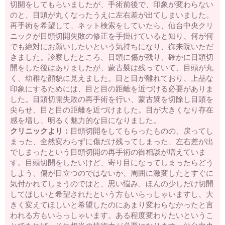
切開をしてもらいましたが、手術前後で、印象が変わらない
のと、目頭が丸くなったうえに左右差が出てしまいました。
再手術を希望して、ネット検索をしていたら、仙台中央クリ
ニックが目頭切開失敗の修正を手掛けていると知り、何が何
でも絶対にお願いしたいという気持ちになり、御来院いただ
きました。診察したところ、目頭に傷が残り、確かに目頭切
開をした後はありましたが、蒙古襞は残っていて、目頭が丸
く、幼稚な顔貌に見えました。目と目が離れており、上品な
印象にするためには、目と目の距離を近づける必要がありま
した。目頭切開失敗の再手術を行い、蒙古襞を切除し目頭を
尖らせ、目と目の距離を近づけました。目が大きくなり存在
感を増し、明るく魅力的な目になりました。
クリニックより：
目頭切開をしてもらったものの、戻ってし
まった、全然変わらずに傷だけ残ってしまった、左右差が出
でしまったという目頭切開の再手術の御相談が増えていま
す。目頭切開をしたいけど、寄り目になってしまったらどう
しよう、傷が目立つのではないか、周囲に激変したとすぐに
気付かれてしまうのではと、思い悩み、ほんの少しだけ切開
してほしいと希望されたという方もいらっしゃいますし、大
きく変えてほしいと希望したのにあまり変わらなかったと言
われる方もいらっしゃいます。ある程度変わりたいというこ