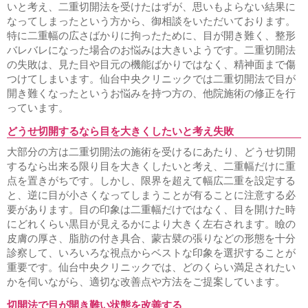
いと考え、二重切開法を受けたはずが、思いもよらない結果に
なってしまったという方から、御相談をいただいております。
特に二重幅の広さばかりに拘ったために、目が開き難く、整形
バレバレになった場合のお悩みは大きいようです。二重切開法
の失敗は、見た目や目元の機能ばかりではなく、精神面まで傷
つけてしまいます。仙台中央クリニックでは二重切開法で目が
開き難くなったというお悩みを持つ方の、他院施術の修正を行
っています。
どうせ切開するなら目を大きくしたいと考え失敗
大部分の方は二重切開法の施術を受けるにあたり、どうせ切開
するなら出来る限り目を大きくしたいと考え、二重幅だけに重
点を置きがちです。しかし、限界を超えて幅広二重を設定する
と、逆に目が小さくなってしまうことが有ることに注意する必
要があります。目の印象は二重幅だけではなく、目を開けた時
にどれくらい黒目が見えるかにより大きく左右されます。瞼の
皮膚の厚さ、脂肪の付き具合、蒙古襞の張りなどの形態を十分
診察して、いろいろな視点からベストな印象を選択することが
重要です。仙台中央クリニックでは、どのくらい満足されたい
かを伺いながら、適切な改善点や方法をご提案しています。
切開法で目が開き難い状態を改善する