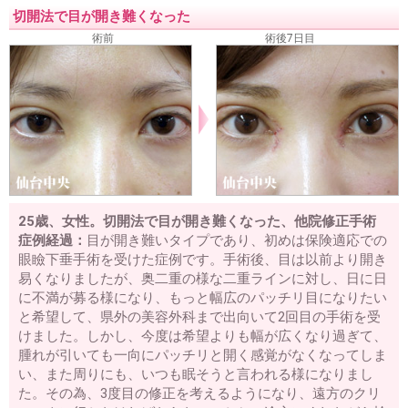
切開法で目が開き難くなった
術前
術後7日目
25歳、女性。切開法で目が開き難くなった、他院修正手術
症例経過：
目が開き難いタイプであり、初めは保険適応での
眼瞼下垂手術を受けた症例です。手術後、目は以前より開き
易くなりましたが、奥二重の様な二重ラインに対し、日に日
に不満が募る様になり、もっと幅広のパッチリ目になりたい
と希望して、県外の美容外科まで出向いて2回目の手術を受
けました。しかし、今度は希望よりも幅が広くなり過ぎて、
腫れが引いても一向にパッチリと開く感覚がなくなってしま
い、また周りにも、いつも眠そうと言われる様になりまし
た。その為、3度目の修正を考えるようになり、遠方のクリ