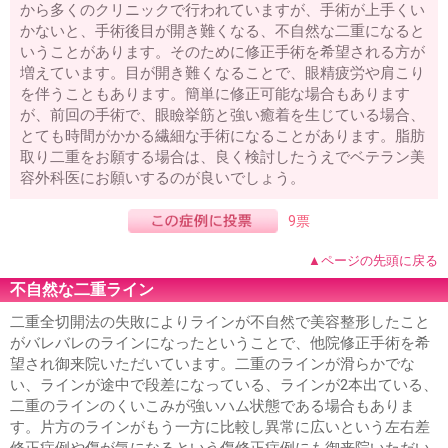
から多くのクリニックで行われていますが、手術が上手くい
かないと、手術後目が開き難くなる、不自然な二重になると
いうことがあります。そのために修正手術を希望される方が
増えています。目が開き難くなることで、眼精疲労や肩こり
を伴うこともあります。簡単に修正可能な場合もあります
が、前回の手術で、眼瞼挙筋と強い癒着を生じている場合、
とても時間がかかる繊細な手術になることがあります。脂肪
取り二重をお願する場合は、良く検討したうえでベテラン美
容外科医にお願いするのが良いでしょう。
9票
▲ページの先頭に戻る
不自然な二重ライン
二重全切開法の失敗によりラインが不自然で美容整形したこと
がバレバレのラインになったということで、他院修正手術を希
望され御来院いただいています。二重のラインが滑らかでな
い、ラインが途中で段差になっている、ラインが2本出ている、
二重のラインのくいこみが強いハム状態である場合もありま
す。片方のラインがもう一方に比較し異常に広いという左右差
修正症例や傷が気になるという傷修正症例にも御来院いただい