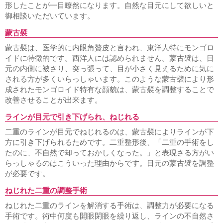
形したことが一目瞭然になります。自然な目元にして欲しいと
御相談いただいています。
蒙古襞
蒙古襞は、医学的に内眼角贅皮と言われ、東洋人特にモンゴロ
イドに特徴的です。西洋人には認められません。蒙古襞は、目
元の内側に被さり、突っ張って、目が小さく見えるために気に
される方が多くいらっしゃいます。このような蒙古襞により形
成されたモンゴロイド特有な顔貌は、蒙古襞を調整することで
改善させることが出来ます。
ラインが目元で引き下げられ、ねじれる
二重のラインが目元でねじれるのは、蒙古襞によりラインが下
方に引き下げられるためです。二重整形後、「二重の手術をし
たのに、不自然で却っておかしくなった。」と表現さる方がい
らっしゃるのはこういった理由からです。目元の蒙古襞を調整
が必要です。
ねじれた二重の調整手術
ねじれた二重のラインを解消する手術は、調整力が必要になる
手術です。術中何度も開眼閉眼を繰り返し、ラインの不自然さ