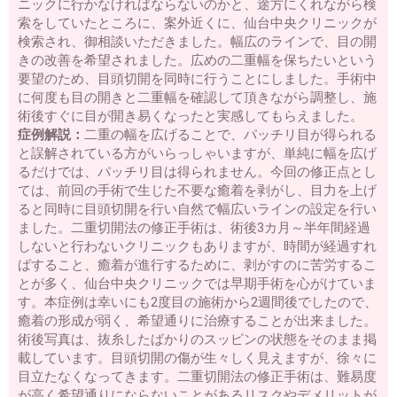
ニックに行かなければならないのかと、途方にくれながら検
索をしていたところに、案外近くに、仙台中央クリニックが
検索され、御相談いただきました。幅広のラインで、目の開
きの改善を希望されました。広めの二重幅を保ちたいという
要望のため、目頭切開を同時に行うことにしました。手術中
に何度も目の開きと二重幅を確認して頂きながら調整し、施
術後すぐに目が開き易くなったと実感してもらえました。
症例解説：
二重の幅を広げることで、パッチリ目が得られる
と誤解されている方がいらっしゃいますが、単純に幅を広げ
るだけでは、パッチリ目は得られません。今回の修正点とし
ては、前回の手術で生じた不要な癒着を剥がし、目力を上げ
ると同時に目頭切開を行い自然で幅広いラインの設定を行い
ました。二重切開法の修正手術は、術後3カ月～半年間経過
しないと行わないクリニックもありますが、時間が経過すれ
ばすること、癒着が進行するために、剥がすのに苦労するこ
とが多く、仙台中央クリニックでは早期手術を心がけていま
す。本症例は幸いにも2度目の施術から2週間後でしたので、
癒着の形成が弱く、希望通りに治療することが出来ました。
術後写真は、抜糸したばかりのスッピンの状態をそのまま掲
載しています。目頭切開の傷が生々しく見えますが、徐々に
目立たなくなってきます。二重切開法の修正手術は、難易度
が高く希望通りにならないことがあるリスクやデメリットが