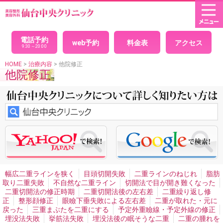
HOME
× 閉じる
目(二重まぶた)
パッチリ目デカ目二重
モデルのような目
目力アップ二重
電話予約
web予約
料金表
アクセス
二重埋没法
腫れない二重
埋没法の経過
腫れないパッチ
9:30～20:00
リ目
印象を変えないで綺麗になりたい、クイック二重
自
然な二重
黒目整形
目を大きくしたい
理想の二重
究極
HOME
>
治療内容
> 他院修正
他院修正
の戻らない二重
美人に見える二重
可愛い二重
目が小さ
い
二重全切開法
切開法のダウンタイム
腫れない切開法
二重左右差修正
平行二重
末広二重
セクシー二重ネコ目
整形
二重の幅を広げたい
まつ毛の生え際が見える二重
アイプチかぶれ
顔面の非対称・バランス
男性二重手術
男性二重切開法
イケメン二重
目頭切開
男性目頭切開
目尻切開
切れ長の目
目の横幅を広げる
眼瞼下垂
切ら
ない眼瞼下垂
目つき矯正
眼瞼下垂による左右差
ハード
コンタクトによる眼瞼下垂
腫れない眼瞼下垂
重症眼瞼下
垂
上まぶたのたるみとり
目の下のシワたるみ取りクマ消
し
目の下の脂肪取り
目の裏から脂肪取り
目袋目の下の
膨らみ取り
切らないタルミ取り手術
離れ目
幼く見える
幅広二重ラインを狭く
目頭切開失敗
二重ラインのねじれ
脂肪
顔の整形
魅力的な目元整形
目と眉を近づける
くぼみ目
取り二重失敗
不自然な二重ライン
切開法で目が開き難くなった
治療
二重切開法の修正時期
二重切開法後の左右差
二重繰り返し修
正
整形顔修正
眼瞼下垂失敗による左右差
二重が取れた・元に
プチ整形
戻った
三重まぶたを二重にする
予定外重瞼線・予定外線の修正
目の下ヒアルロン酸注入
目の周りのシワ
涙袋形成、涙堂
埋没法失敗
挙筋法失敗
埋没法後の眠そうな二重
二重の腫れを