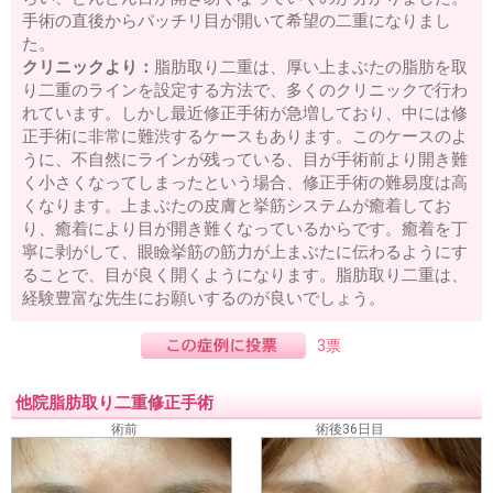
手術の直後からパッチリ目が開いて希望の二重になりまし
た。
クリニックより：
脂肪取り二重は、厚い上まぶたの脂肪を取
り二重のラインを設定する方法で、多くのクリニックで行わ
れています。しかし最近修正手術が急増しており、中には修
正手術に非常に難渋するケースもあります。このケースのよ
うに、不自然にラインが残っている、目が手術前より開き難
く小さくなってしまったという場合、修正手術の難易度は高
くなります。上まぶたの皮膚と挙筋システムが癒着してお
り、癒着により目が開き難くなっているからです。癒着を丁
寧に剥がして、眼瞼挙筋の筋力が上まぶたに伝わるようにす
ることで、目が良く開くようになります。脂肪取り二重は、
経験豊富な先生にお願いするのが良いでしょう。
3票
他院脂肪取り二重修正手術
術前
術後36日目