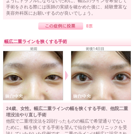
ようにトラブルにならないために、幅広のラインを希望して
手術をされる際には医師の実績を確かめた後に、経験豊富な
美容外科医にお願いするのが良いでしょう。
8票
幅広二重ラインを狭くする手術
術前
術後14日目
24歳、女性。幅広二重ラインの幅を狭くする手術、他院二重
埋没法やり直し手術
他院で二重埋没法を2回行ったものの幅広で希望通りでない
ために、幅を狭くする手術を望んで仙台中央クリニックを受
診していただいた症例です。二重のラインは幅広に設定され