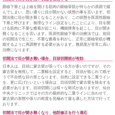
眼瞼下垂とは上瞼を開ける筋肉の眼瞼挙筋が何らかの原因で緩
んでしまい、思い通りに目が開かない状態の事を言います。切
開法後に目が開き難くなることがあり、この状態を医原性眼瞼
下垂と呼びます。無理なライン設定をしたことにより、目を開
ける筋肉に不要な癒着が起こり、機能障害を起こし、目が開き
難くなることを言います。医原性眼瞼下垂の治療法では、前回
の切開法で生じた、不要な癒着を剥がし、正常に眼瞼挙筋が機
能するように再調整する必要があります。難易度が非常に高い
治療になります。
切開法で目が開き難い場合、目頭切開術が有効
日本人は、目頭に蒙古襞が張っている方が多いのですが、その
蒙古襞を無視して、二重幅を設定すると、目頭が捻じれて眠そ
うで不自然な目の形となります。自然に設定できる二重ライン
を、更に広げたいという場合は、目頭切開で蒙古襞を除去する
必要があります。目頭切開には様々な術式がありますが、仙台
中央クリニックではその方の最終的な二重ラインに合わせて、
蒙古襞の形態や張りの程度を見極めて最も適した方法で行って
おります。
切開法で目が開き難くなり、他院修正を行う適応