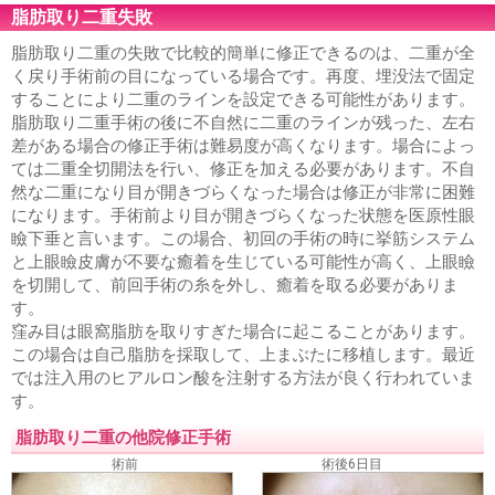
脂肪取り二重失敗
脂肪取り二重の失敗で比較的簡単に修正できるのは、二重が全
く戻り手術前の目になっている場合です。再度、埋没法で固定
することにより二重のラインを設定できる可能性があります。
脂肪取り二重手術の後に不自然に二重のラインが残った、左右
差がある場合の修正手術は難易度が高くなります。場合によっ
ては二重全切開法を行い、修正を加える必要があります。不自
然な二重になり目が開きづらくなった場合は修正が非常に困難
になります。手術前より目が開きづらくなった状態を医原性眼
瞼下垂と言います。この場合、初回の手術の時に挙筋システム
と上眼瞼皮膚が不要な癒着を生じている可能性が高く、上眼瞼
を切開して、前回手術の糸を外し、癒着を取る必要がありま
す。
窪み目は眼窩脂肪を取りすぎた場合に起こることがあります。
この場合は自己脂肪を採取して、上まぶたに移植します。最近
では注入用のヒアルロン酸を注射する方法が良く行われていま
す。
脂肪取り二重の他院修正手術
術前
術後6日目