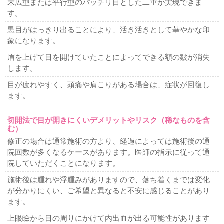
末広型または平行型のパッチリ目とした二重が実現できま
す。
黒目がはっきり出ることにより、活き活きとして華やかな印
象になります。
眉を上げて目を開けていたことによってできる額の皺が消失
します。
目が疲れやすく、頭痛や肩こりがある場合は、症状が回復し
ます。
切開法で目が開きにくいデメリットやリスク（稀なものを含
む）
修正の場合は通常施術の方より、経過によっては施術後の通
院回数が多くなるケースがあります。医師の指示に従って通
院していただくことになります。
施術後は腫れや浮腫みがありますので、落ち着くまでは変化
が分かりにくい、ご希望と異なると不安に感じることがあり
ます。
上眼瞼から目の周りにかけて内出血が出る可能性があります