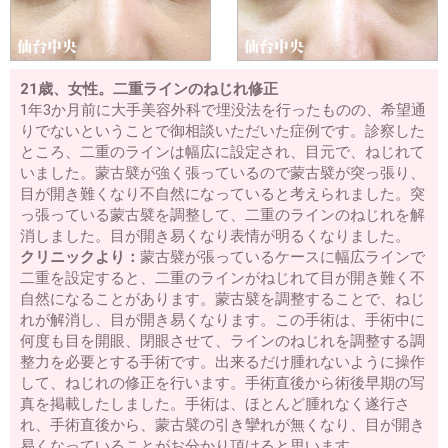
21歳、女性。二重ラインのねじれ修正
1年3か月前に大手美容外科で埋没法を行ったものの、希望通
りでないということで御相談いただいた症例です。診察した
ところ、二重のラインは幅広に設定され、目元で、ねじれて
いました。蒙古襞が強く張っているので蒙古襞が突っ張り、
目が開き難くなり不自然になっていると考えられました。突
っ張っている蒙古襞を調整して、二重のラインのねじれを解
消しました。目が開き易くなり表情が明るくなりました。
クリニックより：
蒙古襞が張っているケースに幅広ラインで
二重を設定すると、二重のラインがねじれて目が開き難く不
自然になることがあります。蒙古襞を調整することで、ねじ
れが解消し、目が開き易くなります。この手術は、手術中に
何度も目を開眼、閉眼させて、ラインのねじれを調整する調
整力を必要とする手術です。出来るだけ腫れないように操作
して、ねじれの修正を行います。手術直後から術後早期の写
真を掲載したしました。手術は、ほとんど腫れなく遂行さ
れ、手術直後から、蒙古襞の引き攣れが無くなり、目が開き
易くなっていることがお分かり頂けると思います。