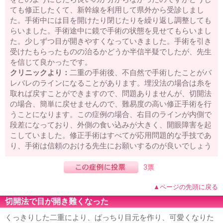
ても修正したくて、新幹線を利用して県外から受診しまし
た。手術中には目を開けたり閉じたりを繰り返し調整しても
らいました。手術途中に鏡で手術の状態を見せてもらいまし
た。少しずつ目が開きやすくなっていきました。手術を引き
受けたもらったものの治るかどうか半信半疑でしたが、先生
を信じて良かったです。
クリニックより：
二重の手術後、不自然で手術したことがバ
レバレのラインになることがあります。埋没法の場合は糸を
取れば戻すことができますので、問題ありませんが、切開法
の場合、簡単に戻せませんので、難易度の高い修正手術を行
うことになります。この症例の場合、右目のラインが内側で
段差になっており、外側の食い込みが大きく、開眼障害を起
こしていました。修正手術はすべてが応用問題的な手技であ
り、手術は信頼のおける先生にお願いするのが良いでしょう
3票
▲ページの先頭に戻る
切開法で目が開き難くなった
くっきりした二重により、ぱっちり目元を作り、可愛くなりた