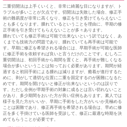
二重切開法は上手くいくと、非常に綺麗な目になりますが、ト
ラブルが多いことが欠点です。切開法は失敗した場合、修正手
術の難易度が非常に高くなり、修正を引き受けてもらえないこ
とも多くなります。腫れているということを理由に、早期の修
正手術を引き受けてもらえないことが多々あります。
腫れていても修正手術は可能で出来ないという訳ではなく、あ
くまでも技術力の問題であり、腫れていても再手術は可能で
す。早期に修正を希望される場合には、早期手術が可能な医師
に修正手術を依頼すれば良いと言うだけのことです。むしろ二
重切開法は、初回手術から期間を置くと、再手術が難しくなる
場合が多いということは知っておく必要があります。期間が経
過すると初回手術による腫れは減りますが、癒着が進行するた
めに、剥がして適切な位置に二重を固定するのが困難になるた
めです。期間を開けないと修正が出来ないというのは誤りで
す。ただし全例が早期手術の対象に成るとは言い切れないこと
があり、多少期間をおいた方が良い症例もあります。素人では
様子を見た方がいいか、早期に手術をした方がいいか見極める
ことは困難であり、修正再手術を希望される場合は、早めに修
正を多く手掛けている医師を受診して、修正に最適な時期を決
めてもらうことが必要です。