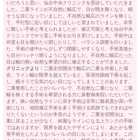
いだろうと思い、仙台中央クリニックを受診していただきま
二重が取れた・元に戻った
三重まぶたを二重にする
予定
した。二重ラインが不自然に幅広で、目が開き難くなり、眠
外重瞼線・予定外線の修正
埋没法失敗
挙筋法失敗
埋没
そうな目になっていました。不自然な幅広のラインを狭くし
法後の眠そうな二重
二重の腫れを取る方法
二重整形後の
眼精疲労・肩こり・頭痛
上まぶたのタルミ取り失敗
裏ハ
て、平行型に近い目にしてほしいと望まれていました。非常
ムラ法失敗
鼻プロテーゼが曲がっている
鼻プロテーゼ入
に難しい手術と考えられましたが、修正可能と考え仙台中央
れ替え
小鼻縮小失敗
鼻尖縮小失敗
隆鼻注射失敗
レデ
クリニックでやり直し手術をお引き受けしました。手術中は
ィエッセ失敗・除去
くぼみ目注射失敗
口唇注射失敗
ワ
何度も目を開けたり閉じたりして、バランス調整を行いまし
キガの再手術
た。手術の途中から少しずつ開眼しやすくなり。手術直後か
ら目がパッチリ開くようになりました、不自然に幅広だった
名医を知りたい
目は幅の狭い自然な希望の目に修正することができました。
二重の名医を知りたい
埋没法の名医を知りたい
クリニックより：
二重全切開法で幅広の二重を作製した場
当院のご案内
料金表
アクセス
相談・質問
ご予約
合、ライン幅が限界を超えていると、医原性眼瞼下垂を起こ
し、眠そうで元気のない目になってしまうことがあります。
二重整形したことがバレバレで、不自然な二重になり、二重
幅を狭くする手術を希望される方に多数御来院いただいてい
ます。狭い自然なラインに戻す手術は非常に難易度が高い手
術になり、他院修正手術を多く手掛ける医師でもできればや
りたくないというのが本音のようです。二重全切開法は、一
重に戻ることが少なく、綺麗なラインになる上ランクの手術
ではありますが、限界を超えたデザインにより、あたかも整
形手術をしたようなバレバレの目になってしまいます。この