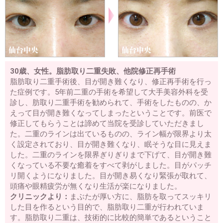
30歳、女性。脂肪取り二重失敗、他院修正再手術
脂肪取り二重手術後、目が開き難くなり、修正再手術を行っ
た症例です。5年前二重の手術を希望して大手美容外科を受
診し、肪取り二重手術を勧められて、手術をしたものの、か
えって目が開き難くなってしまったということです。前医で
修正してもらうことは諦めて当院を受診していただきまし
た。二重のラインは出ているものの、ライン幅が限界より太
く設定されており、目が開き難くなり、眠そうな目に見えま
した。二重のラインを限界ぎりぎりまで下げて、目が開き難
くなっている不要な癒着をすべて剥がしました。目がパッチ
リ開くようになりました。目が開き易くなり緊張が取れて、
頭痛や眼精疲労が無くなり生活が楽になりました。
クリニックより：
まぶたが厚い方に、脂肪を取ってスッキリ
した目を作るという目的で、脂肪取り二重が行われていま
す。脂肪取り二重は、技術的に比較的簡単であるということ