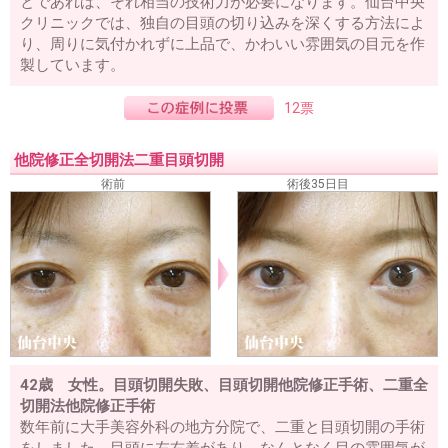
とであれば、それ相当の技術力が必要になります。仙台中央
クリニックでは、独自の目頭の切り込みを深くする方法によ
り、周りに気付かれずに上品で、かわいい雰囲気の目元を作
製しています。
12票
他院修正全切開法二重目頭切開
術前
術後35日目
42歳 女性。目頭切開失敗、目頭切開他院修正手術、二重全
切開法他院修正手術
数年前に大手美容外科の地方分院で、二重と目頭切開の手術