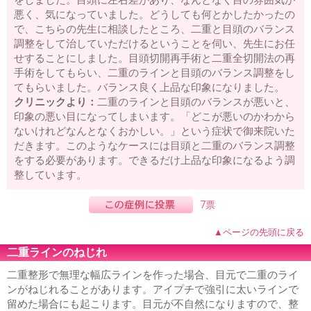
をしました。目頭に左右差があり、なんとなく目の雰囲気が
悪く、気になっていました。どうしても何とかしたかったの
で、こちらの先生に相談したところ、二重と目頭のバランス
調整をして治していただけるということを伺い、先生にお任
せすることにしました。目頭切開再手術と二重全切開法の再
手術をしてもらい、二重のラインと目頭のバランス調整をし
てもらいました。バランス良く上品な印象になりました。
クリニックより：
二重のラインと目頭のバランスが悪いと、
印象の悪い目になってしまいます。「どこが悪いのかわから
ないけれどなんとなくおかしい。」という症状で御来院いた
だきます。このようなケースには目頭と二重のバランス調整
をする必要があります。できるだけ上品な印象になるよう調
整しています。
7票
▲ページの先頭に戻る
二重ラインのねじれ
二重整形で無理な幅広ラインを作った場合、目元で二重のライ
ンがねじれることがあります。アイプチで強引に太いラインで
留めた場合にも起こります。目元が不自然になりますので、整