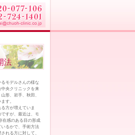
開法
かるモデルさんの様な
台中央クリニックを来
、山形、岩手、秋田、
います。
れる方が増えていま
のですが、最近は、モ
存在感のある目の形成
ているかで、手術方法
望される方に対して、