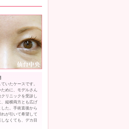
開
していたケースです。
いために、モデルさん
央クリニックを受診し
に、縦横両方とも広げ
ました。手術直後から
腫れが引いて希望して
粧しなくても、デカ目