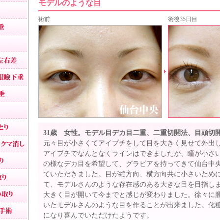
モデルのような目
眼瞼下垂
術前
術後35日目
切らない眼瞼下垂
目つき矯正
眼瞼下垂による左右差
ハードコンタクトによる眼瞼下垂
腫れない眼瞼下垂
重症眼瞼下垂
上まぶたのたるみとり
31歳 女性。モデル目デカ目二重、二重切開法、目頭切
目の下のシワたるみ取りクマ消し
元々目が小さくてアイプチをして目を大きく見せて外出
アイプチでなんとなくラインはできましたが、瞳が小さ
目の下の脂肪取り
の様なデカ目を希望して、グラビアを持ってきて仙台中
目の裏から脂肪取り
ていただきました。目が縦方向、横方向共に小さいため
て、モデルさんのような存在感のある大きな目を目指し
目袋目の下の膨らみ取り
大きく目が開いて今までと感じが変わりました。徐々に
いたモデルさんのような目を作ることが出来ました。化
切らないタルミ取り手術
になり喜んでいただけたようです。