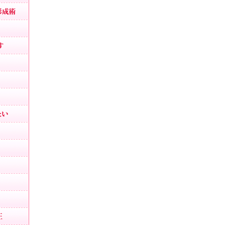
あごプロテーゼ、頤形成術
顎がない
顎のラインを出す
割れあご修正
アゴ梅干し
あご削り
顎の短縮・短くしたい
輪郭形成
顔が長い・面長
顎が出ている
下顎の突出
顎が大きい
しゃくれ顔の修正