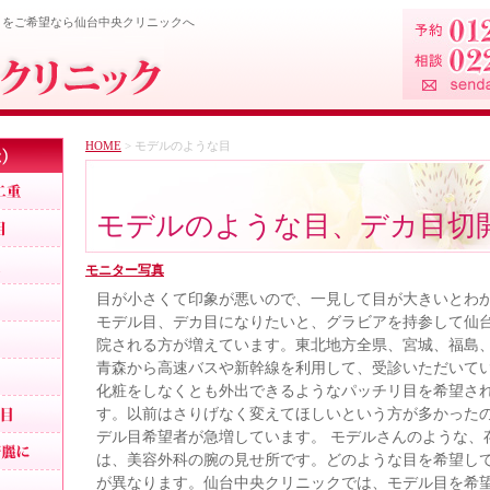
目をご希望なら仙台中央クリニックへ
HOME
> モデルのような目
目、二重
パッチリ目デカ目二重
モデルのような目、デカ目切
モデルのような目
目力アップ二重
モニター写真
二重埋没法
目が小さくて印象が悪いので、一見して目が大きいとわ
モデル目、デカ目になりたいと、グラビアを持参して仙
腫れない二重
院される方が増えています。東北地方全県、宮城、福島
埋没法の経過
青森から高速バスや新幹線を利用して、受診いただいて
化粧をしなくとも外出できるようなパッチリ目を希望さ
腫れないパッチリ目
す。以前はさりげなく変えてほしいという方が多かった
デル目希望者が急増しています。 モデルさんのような、
印象を変えないで綺麗に
は、美容外科の腕の見せ所です。どのような目を希望し
自然な二重
が異なります。仙台中央クリニックでは、モデル目を希