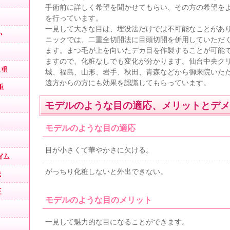
手術前に詳しく希望を聞かせてもらい、その方の希望を
黒目整形
を行っています。
一見して大きな目は、埋没法だけでは不可能なことがあ
目を大きくしたい
ニックでは、二重全切開法に目頭切開を併用していただ
理想の二重
ます。まつ毛が上を向いたデカ目を作製することが可能
ますので、化粧なしでも変化が分かります。仙台中央ク
究極の戻らない二重
城、福島、山形、岩手、秋田、青森などから御来院いた
美人に見える二重
遠方からの方にも効果を認識してもらっています。
可愛い二重
モデルのような目の適応、メリットとデメ
目が小さい
モデルのような目の適応
二重全切開法
目が小さくて華やかさに欠ける。
切開法のダウンタイム
腫れない切開法
がっちり化粧しないと外出できない。
二重左右差修正
モデルのような目のメリット
平行二重
末広二重
一見して魅力的な目になることができます。