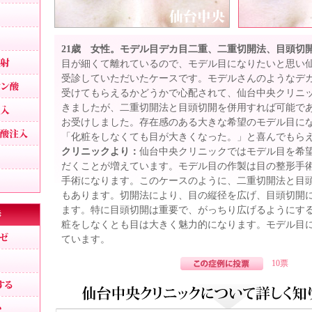
エラ小顔注射
小顔になりたい
21歳 女性。モデル目デカ目二重、二重切開法、目頭切
鼻ヒアルロン酸注射
目が細くて離れているので、モデル目になりたいと思い
受診していただいたケースです。モデルさんのようなデ
男性の隆鼻ヒアルロン酸
受けてもらえるかどうかで心配されて、仙台中央クリニ
顎ヒアルロン酸注入
きましたが、二重切開法と目頭切開を併用すれば可能で
お受けしました。存在感のある大きな希望のモデル目に
ホホの窪みヒアルロン酸注入
「化粧をしなくても目が大きくなった。」と喜んでもら
男性シワ取り
クリニックより：
仙台中央クリニックではモデル目を希
だくことが増えています。モデル目の作製は目の整形手
歯茎が見える
手術になります。このケースのように、二重切開法と目
もあります。切開法により、目の縦径を広げ、目頭切開
鼻、あご、唇
ます。特に目頭切開は重要で、がっちり広げるようにす
粧をしなくとも目は大きく魅力的になります。モデル目
隆鼻、鼻プロテーゼ
ています。
鼻筋を通す
10票
鼻の穴を見えなくする
鼻の穴が大きい