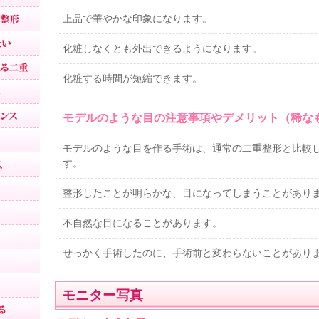
セクシー二重ネコ目整形
上品で華やかな印象になります。
二重の幅を広げたい
化粧しなくとも外出できるようになります。
まつ毛の生え際が見える二重
化粧する時間が短縮できます。
アイプチかぶれ
顔面の非対称・バランス
モデルのような目の注意事項やデメリット（稀な
男性二重手術
モデルのような目を作る手術は、通常の二重整形と比較
男性二重切開法
す。
イケメン二重
整形したことが明らかな、目になってしまうことがあり
目頭切開
不自然な目になることがあります。
男性目頭切開
せっかく手術したのに、手術前と変わらないことがあり
目尻切開
切れ長の目
モニター写真
目の横幅を広げる