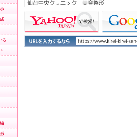
小鼻縮小・鼻幅縮小
小鼻縮小・鼻幅縮小
鼻を小さくする
鼻が横に広がっている
団子鼻を治したい
鼻が目立つ顔
あぐら鼻の整形
外人のような鼻
鼻が嫌
お勧め鼻整形
鼻中隔延長
人中短縮・鼻下短縮
鼻の形を整える整形