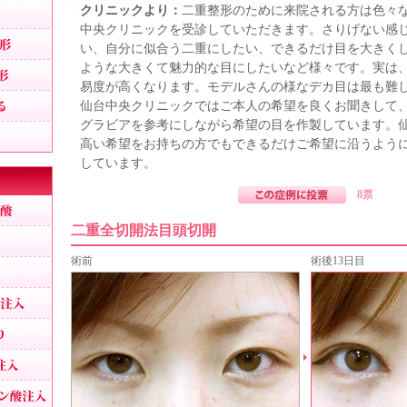
離れ目
クリニックより：
二重整形のために来院される方は色々
中央クリニックを受診していただきます。さりげない感
幼く見える顔の整形
い、自分に似合う二重にしたい、できるだけ目を大きく
魅力的な目元整形
ような大きくて魅力的な目にしたいなど様々です。実は
易度が高くなります。モデルさんの様なデカ目は最も難
目と眉を近づける
仙台中央クリニックではご本人の希望を良くお聞きして
グラビアを参考にしながら希望の目を作製しています。
くぼみ目治療
高い希望をお持ちの方でもできるだけご希望に沿うよう
しています。
プチ整形
8票
目の下ヒアルロン酸
二重全切開法目頭切開
目の周りのシワ
術前
術後13日目
涙袋形成
法令線ヒアルロン酸注入
口周りのシワ取り
口角ヒアルロン酸注入
上唇のシワ取りヒアルロン酸注入