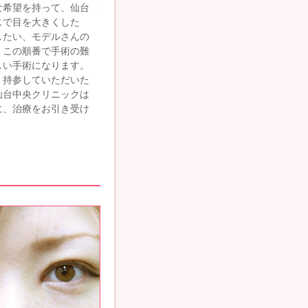
な希望を持って、仙台
じで目を大きくした
したい、モデルさんの
、この順番で手術の難
しい手術になります。
、持参していただいた
仙台中央クリニックは
に、治療をお引き受け