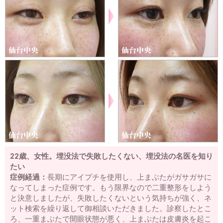
22歳、女性。埋没法で失敗したくない、埋没法の名医を知り
たい
症例経過：
長期にアイプチを使用し、上まぶたがガサガサに
なってしまった症例です。もう限界なので二重整形をしよう
と決意しましたが、失敗したくないという気持ちが強く、ネ
ット検索を繰り返して御相談いただきました。診察したとこ
ろ、一重まぶたで開眼状態が悪く、上まぶたは皮膚炎を起こ