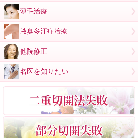
薄毛治療
腋臭多汗症治療
他院修正
名医を知りたい