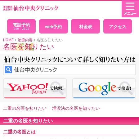
HOME
× 閉じる
目(二重まぶた)
パッチリ目デカ目二重
モデルのような目
目力アップ二重
電話予約
web予約
料金表
アクセス
二重埋没法
腫れない二重
埋没法の経過
腫れないパッチ
9:30～20:00
リ目
印象を変えないで綺麗になりたい、クイック二重
自
然な二重
黒目整形
目を大きくしたい
理想の二重
究極
HOME
>
治療内容
> 名医を知りたい
名医を知りたい
の戻らない二重
美人に見える二重
可愛い二重
目が小さ
い
二重全切開法
切開法のダウンタイム
腫れない切開法
二重左右差修正
平行二重
末広二重
セクシー二重ネコ目
整形
二重の幅を広げたい
まつ毛の生え際が見える二重
アイプチかぶれ
顔面の非対称・バランス
男性二重手術
男性二重切開法
イケメン二重
目頭切開
男性目頭切開
目尻切開
切れ長の目
目の横幅を広げる
眼瞼下垂
切ら
ない眼瞼下垂
目つき矯正
眼瞼下垂による左右差
ハード
コンタクトによる眼瞼下垂
腫れない眼瞼下垂
重症眼瞼下
垂
上まぶたのたるみとり
目の下のシワたるみ取りクマ消
し
目の下の脂肪取り
目の裏から脂肪取り
目袋目の下の
膨らみ取り
切らないタルミ取り手術
離れ目
幼く見える
二重の名医を知りたい
埋没法の名医を知りたい
顔の整形
魅力的な目元整形
目と眉を近づける
くぼみ目
治療
二重の名医を知りたい
プチ整形
二重の名医とは
目の下ヒアルロン酸注入
目の周りのシワ
涙袋形成、涙堂