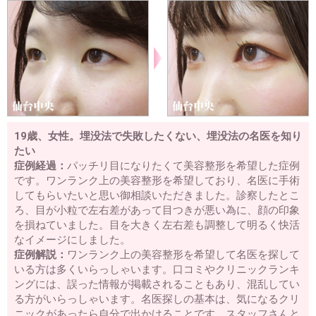
19歳、女性。埋没法で失敗したくない、埋没法の名医を知り
たい
症例経過：
パッチリ目になりたくて美容整形を希望した症例
です。ワンランク上の美容整形を希望しており、名医に手術
してもらいたいと思い御相談いただきました。診察したとこ
ろ、目が小粒で左右差があって目つきが悪い為に、顔の印象
を損ねていました。目を大きく左右差も調整して明るく快活
なイメージにしました。
症例解説：
ワンランク上の美容整形を希望して名医を探して
いる方は多くいらっしゃいます。口コミやクリニックランキ
ングには、誤った情報が掲載されることもあり、混乱してい
る方がいらっしゃいます。名医探しの基本は、気になるクリ
ニックがあったら自分で出かけることです。スタッフさんと