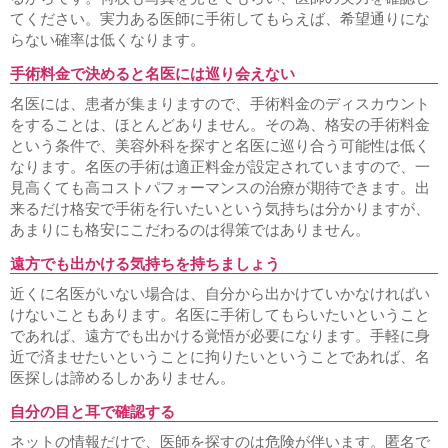
二重が取れた・元に戻った
三重まぶたを二重にする
予定
てください。実力ある医師に手術してもらえば、希望通りにな
外重瞼線・予定外線の修正
埋没法失敗
挙筋法失敗
埋没
らない確率は低くなります。
法後の眠そうな二重
二重の腫れを取る方法
二重整形後の
眼精疲労・肩こり・頭痛
上まぶたのタルミ取り失敗
裏ハ
手術料金で決めると名医には巡り会えない
ムラ法失敗
鼻プロテーゼが曲がっている
鼻プロテーゼ入
名医には、患者が集まりますので、手術料金のディスカウント
れ替え
小鼻縮小失敗
鼻尖縮小失敗
隆鼻注射失敗
レデ
をすることは、ほとんどありません。その為、格安の手術料金
ィエッセ失敗・除去
くぼみ目注射失敗
口唇注射失敗
ワ
キガの再手術
という条件で、美容外科を探すと名医に巡り合う可能性は低く
なります。名医の手術は適正料金が設定されていますので、一
名医を知りたい
見高くても高コストパフォーマンスの治療が期待できます。出
二重の名医を知りたい
埋没法の名医を知りたい
来るだけ格安で手術を行いたいという気持ちは分かりますが、
あまりにも格安にこだわるのは得策ではありません。
当院のご案内
料金表
アクセス
相談・質問
ご予約
遠方でも出かける気持ちを持ちましょう
近くに名医がいない場合は、自分から出かけていかなければい
けないこともあります。名医に手術してもらいたいということ
であれば、遠方でも出かける覚悟が必要になります。手軽に身
近で済ませたいということに拘りたいということであれば、名
医探しは諦めるしかありません。
自分の目と耳で確認する
ネットの情報だけで、医師を探すのは危険が伴います。匿名で