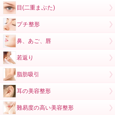
目(二重まぶた)
プチ整形
鼻、あご、唇
若返り
脂肪吸引
耳の美容整形
難易度の高い美容整形