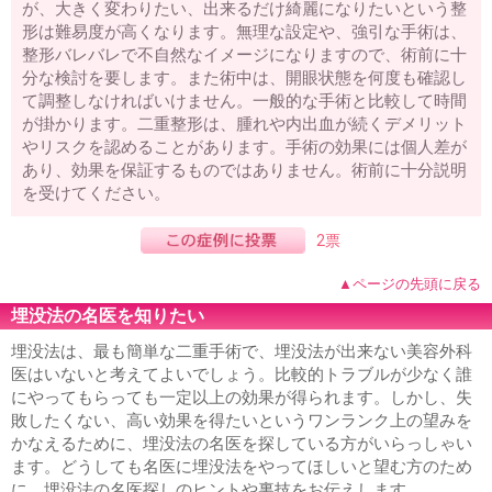
が、大きく変わりたい、出来るだけ綺麗になりたいという整
形は難易度が高くなります。無理な設定や、強引な手術は、
整形バレバレで不自然なイメージになりますので、術前に十
分な検討を要します。また術中は、開眼状態を何度も確認し
て調整しなければいけません。一般的な手術と比較して時間
が掛かります。二重整形は、腫れや内出血が続くデメリット
やリスクを認めることがあります。手術の効果には個人差が
あり、効果を保証するものではありません。術前に十分説明
を受けてください。
2票
▲ページの先頭に戻る
埋没法の名医を知りたい
埋没法は、最も簡単な二重手術で、埋没法が出来ない美容外科
医はいないと考えてよいでしょう。比較的トラブルが少なく誰
にやってもらっても一定以上の効果が得られます。しかし、失
敗したくない、高い効果を得たいというワンランク上の望みを
かなえるために、埋没法の名医を探している方がいらっしゃい
ます。どうしても名医に埋没法をやってほしいと望む方のため
に、埋没法の名医探しのヒントや裏技をお伝えします。