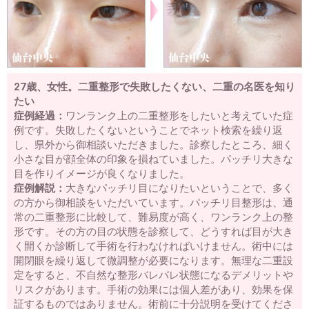
27歳、女性。二重整形で失敗したくない、二重の名医を知り
たい
症例経過：
ワンランク上の二重整形をしたいと考えていた症
例です。失敗したくないということでネット検索を繰り返
し、県外から御相談いただきました。診察したところ、細く
小さな目が顔全体の印象を損ねていました。パッチリ大きな
目を作りイメージが良くなりました。
症例解説：
大きなパッチリ目になりたいということで、多く
の方から御相談をいただいています。パッチリ目整形は、通
常の二重整形に比較して、難易度が高く、ワンランク上の整
形です。その方の目の状態を診察して、どうすれば目が大き
く開くか診断して手術を行わなければいけません。術中には
開閉眼を繰り返して微調整が必要になります。無理な二重設
定をすると、不自然な整形バレバレ状態になるデメリットや
リスクがあります。手術の効果には個人差があり、効果を保
証するものではありません。術前に十分説明を受けてくださ