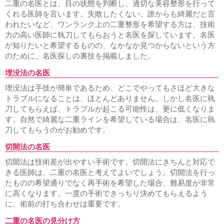
二重の名医とは、目の状態を判断し、適切な美容整形を行って
形成
法令線ヒアルロン酸注入
口周りのシワ取り
口角ヒ
アルロン酸注入
上唇のシワ取りヒアルロン酸注入
エラ小
くれる医師を言います。失敗したくない、誰からも綺麗だと言
顔注射
小顔になりたい
鼻ヒアルロン酸注入
男性の隆鼻
われたいなど、ワンランク上の二重整形を希望する方は、技術
ヒアルロン酸
顎ヒアルロン酸注入
ホホの窪みヒアルロン
力の高い医師に執刀してもらおうと名医を探しています。名医
酸注入
男性シワ取り
歯茎が見える
が知りたいと希望するものの、なかなか見つからないという方
のために、名医探しの裏技を掲載しました。
鼻、あご、唇
隆鼻、鼻プロテーゼ
鼻筋を通す
鼻の穴を見えなくする
埋没法の名医
鼻の穴が大きい
小鼻縮小・鼻幅縮小
鼻尖縮小・鼻尖形成
埋没法は手技が簡単であるため、どこでやってもさほど大きな
鼻を小さくする
鼻が横に広がっている
団子鼻を治したい
鼻が目立つ顔
あぐら鼻の整形
外人のような鼻
鼻が嫌
トラブルになることは、ほとんどありません。しかし名医に執
お勧め鼻整形
鼻中隔延長
人中短縮・鼻下短縮
鼻の形を
刀してもらえば、トラブルが起こる可能性は、更に低くなりま
整える整形
あごプロテーゼ、あご形成術
顎がない
顎の
す。自然で綺麗な二重ラインを希望している場合は、名医に執
ラインを出す
割れアゴ修正
アゴ梅干し
あご削り
顎の
刀してもらうのがお勧めです。
短縮・短くしたい
輪郭形成
顔が長い・面長
顎が出てい
る
下顎の突出
顎が大きい
しゃくれ顔の修正
下顔面・
切開法の名医
中顔面の短縮
エラ削り・エラ骨切り
エラが大きい
エラ
を小さくしたい
顔が大きい
口元をハッキリさせたい
口
切開法は技術差が出やすい手術です。切開法にきちんと対応で
唇縮小
たらこ唇
ぽってり唇
アヒル口
ガミースマイル
きる医師は、二重の名医と考えてよいでしょう。切開法を行っ
たものの希望通りでなく再手術を希望した場合、難易度が非常
若返り
に高くなります。一度の手術できっちり決めてもらえるよう
フェイスリフト
ネックリフト
目元の若返り
ゴルゴ線を
に、術前の打ち合わせは重要です。
消したい
顔のたるみ
男性の若返り
二重の名医の見分け方