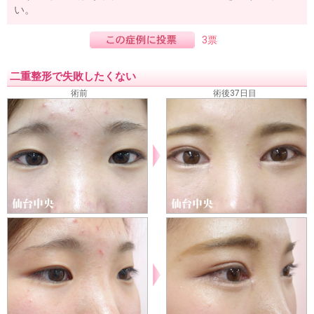
い。
3票
二重整形で失敗したくない
術前
術後37日目