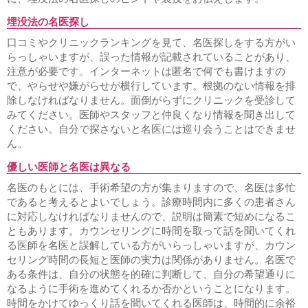
埋没法の名医探し
口コミやクリニックランキングを見て、名医探しをする方がい
らっしゃいますが、誤った情報が記載されていることがあり、
注意が必要です。インターネットは匿名で何でも書けますの
で、やらせや嫌がらせが横行しています。根拠のない情報を排
除しなければなりません。面倒がらずにクリニックを受診して
みてください。医師やスタッフと仲良くなり情報を聞き出して
ください。自分で探さないと名医には巡り会うことはできませ
ん。
優しい医師と名医は異なる
名医のもとには、手術希望の方が集まりますので、名医は多忙
であると考えるとよいでしょう。診療時間内に多くの患者さん
に対応しなければなりませんので、説明は簡素で短めになるこ
ともあります。カウンセリングに時間を取って話を聞いてくれ
る医師を名医と誤解している方がいらっしゃいますが、カウン
セリング時間の長短と医師の実力は関係がありません。名医で
ある条件は、自分の状態を的確に判断して、自分の希望通りに
なるように手術を進めてくれるか否かということになります。
時間をかけてゆっくり話を聞いてくれる医師は、時間的に余裕