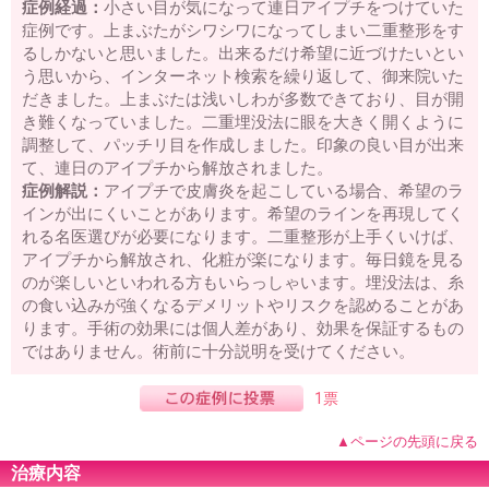
症例経過：
小さい目が気になって連日アイプチをつけていた
症例です。上まぶたがシワシワになってしまい二重整形をす
るしかないと思いました。出来るだけ希望に近づけたいとい
う思いから、インターネット検索を繰り返して、御来院いた
だきました。上まぶたは浅いしわが多数できており、目が開
き難くなっていました。二重埋没法に眼を大きく開くように
調整して、パッチリ目を作成しました。印象の良い目が出来
て、連日のアイプチから解放されました。
症例解説：
アイプチで皮膚炎を起こしている場合、希望のラ
インが出にくいことがあります。希望のラインを再現してく
れる名医選びが必要になります。二重整形が上手くいけば、
アイプチから解放され、化粧が楽になります。毎日鏡を見る
のが楽しいといわれる方もいらっしゃいます。埋没法は、糸
の食い込みが強くなるデメリットやリスクを認めることがあ
ります。手術の効果には個人差があり、効果を保証するもの
ではありません。術前に十分説明を受けてください。
1票
▲ページの先頭に戻る
治療内容