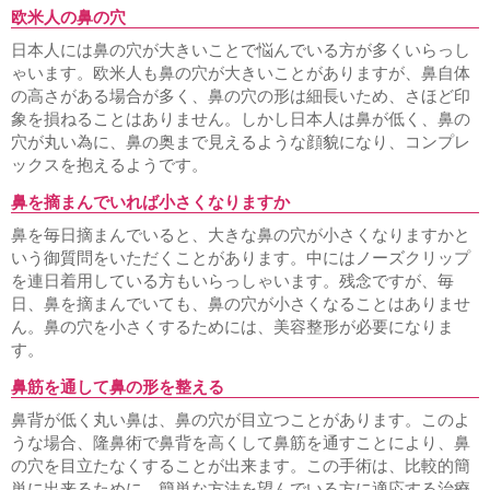
欧米人の鼻の穴
日本人には鼻の穴が大きいことで悩んでいる方が多くいらっし
ゃいます。欧米人も鼻の穴が大きいことがありますが、鼻自体
の高さがある場合が多く、鼻の穴の形は細長いため、さほど印
象を損ねることはありません。しかし日本人は鼻が低く、鼻の
穴が丸い為に、鼻の奥まで見えるような顔貌になり、コンプレ
ックスを抱えるようです。
鼻を摘まんでいれば小さくなりますか
鼻を毎日摘まんでいると、大きな鼻の穴が小さくなりますかと
いう御質問をいただくことがあります。中にはノーズクリップ
を連日着用している方もいらっしゃいます。残念ですが、毎
日、鼻を摘まんでいても、鼻の穴が小さくなることはありませ
ん。鼻の穴を小さくするためには、美容整形が必要になりま
す。
鼻筋を通して鼻の形を整える
鼻背が低く丸い鼻は、鼻の穴が目立つことがあります。このよ
うな場合、隆鼻術で鼻背を高くして鼻筋を通すことにより、鼻
の穴を目立たなくすることが出来ます。この手術は、比較的簡
単に出来るために、簡単な方法を望んでいる方に適応する治療