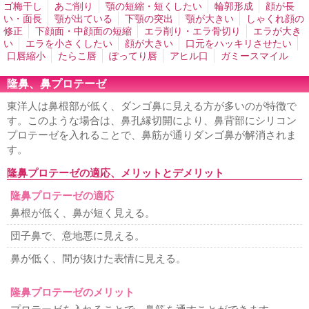
形成
法令線ヒアルロン酸注入
口周りのシワ取り
口角ヒ
ゴ梅干し
あご削り
顎の短縮・短くしたい
輪郭形成
顔が長
アルロン酸注入
上唇のシワ取りヒアルロン酸注入
エラ小
い・面長
顎が出ている
下顎の突出
顎が大きい
しゃくれ顔の
顔注射
小顔になりたい
鼻ヒアルロン酸注入
男性の隆鼻
修正
下顔面・中顔面の短縮
エラ削り・エラ骨切り
エラが大き
ヒアルロン酸
顎ヒアルロン酸注入
ホホの窪みヒアルロン
い
エラを小さくしたい
顔が大きい
口元をハッキリさせたい
酸注入
男性シワ取り
歯茎が見える
口唇縮小
たらこ唇
ぽってり唇
アヒル口
ガミースマイル
鼻、あご、唇
隆鼻、鼻プロテーゼ
隆鼻、鼻プロテーゼ
鼻筋を通す
鼻の穴を見えなくする
東洋人は鼻根部が低く、ダンゴ鼻に見える方が多いのが特徴で
鼻の穴が大きい
小鼻縮小・鼻幅縮小
鼻尖縮小・鼻尖形成
す。このような場合は、鼻孔縁切開により、鼻背部にシリコン
鼻を小さくする
鼻が横に広がっている
団子鼻を治したい
鼻が目立つ顔
あぐら鼻の整形
外人のような鼻
鼻が嫌
プロテーゼを入れることで、鼻筋が通りダンゴ鼻が解消されま
お勧め鼻整形
鼻中隔延長
人中短縮・鼻下短縮
鼻の形を
す。
整える整形
あごプロテーゼ、あご形成術
顎がない
顎の
ラインを出す
割れアゴ修正
アゴ梅干し
あご削り
顎の
隆鼻プロテーゼの適応、メリットとデメリット
短縮・短くしたい
輪郭形成
顔が長い・面長
顎が出てい
隆鼻プロテーゼの適応
る
下顎の突出
顎が大きい
しゃくれ顔の修正
下顔面・
中顔面の短縮
エラ削り・エラ骨切り
エラが大きい
エラ
鼻根が低く、鼻が短く見える。
を小さくしたい
顔が大きい
口元をハッキリさせたい
口
唇縮小
たらこ唇
ぽってり唇
アヒル口
ガミースマイル
団子鼻で、意地悪に見える。
若返り
鼻が低く、間が抜けた表情に見える。
フェイスリフト
ネックリフト
目元の若返り
ゴルゴ線を
消したい
顔のたるみ
男性の若返り
隆鼻プロテーゼのメリット