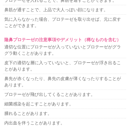
プロテーゼを入れることで、鼻筋を通すことができます。
脂肪吸引
顔、首の脂肪吸引
ホホ、アゴの脂肪吸引
顔のラインをシ
鼻筋が通すことで、上品で大人っぽい顔になります。
ャープに
顔痩せ・顔太り
二重顎を治したい
二の腕の脂
肪吸引
気に入らなかった場合、プロテーゼを取り出せば、元に戻す
ことができます。
耳の美容整形
耳たぶが切れた
隆鼻プロテーゼの注意事項やデメリット（稀なものを含む）
難易度の高い美容整形
適切な位置にプロテーゼが入っていないとプロテーゼがグラ
カミングアウト整形
アイドル顔整形
フルカスタム整形
グラ動くことがあります。
可愛くなりたい
綺麗になりたい
整形したのに変わらない
お任せ美容整形
整形シンデレラ
美人になりたい
皮下の適切な層に入っていないと、プロテーゼが浮き出るこ
とがあります。
薄毛治療
鼻先が赤くなったり、鼻先の皮膚が薄くなったりすることが
薄毛治療
ハーグ療法
男性の薄毛治療
女性の薄毛治療
あります。
腋臭多汗症治療
プロテーゼが飛び出してくることがあります。
再発しない腋臭多汗症
細菌感染を起こすことがあります。
他院修正
幅広二重ラインを狭く
目頭切開失敗
二重ラインのねじれ
腫れることがあります。
脂肪取り二重失敗
不自然な二重ライン
切開法で目が開き
内出血を伴うことがあります。
難くなった
二重切開法の修正時期
二重切開法後の左右差
二重繰り返し修正
整形顔修正
眼瞼下垂失敗による左右差