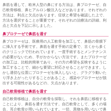
鼻筋を通して、欧米人型の鼻にする方法は、鼻プロテーゼ、自
己軟骨移植、鼻ヒアルロン酸注入などがあります。それぞれの
方法は、利点と欠点があります。症状と希望を確認した上で、
方法を選択することが重要です。それぞれの治療法の詳細、利
点と欠点を下記に示しました。
鼻プロテーゼで鼻筋を通す
鼻プロテーゼは、医療用の人工軟骨を加工して、鼻筋の骨膜下
に挿入する手術です。鼻筋を通す手術の定番で、古くから多く
のクリニックで行われています。一度手術するとメンテナンス
の必要がないため、手がかからない方法です。またプロテーゼ
の加工は、比較的簡単であり、その方の希望を反映するように
加工することで、細かな要望に対応させることができます。し
かし適切な位置にプロテーゼを挿入しないと、グラグラ動いた
り浮き上がったりすることがあること、感染やプロテーゼが脱
出する可能性があるなどの、欠点があります。
自己軟骨移植で鼻筋を通す
自己軟骨移植は、自分の軟骨を採取し、それを鼻筋に移植する
ことにより、鼻筋を通す方法です。自己軟骨として、多くの場
合、耳介軟骨が用いられています。一切、異物を用いないで鼻