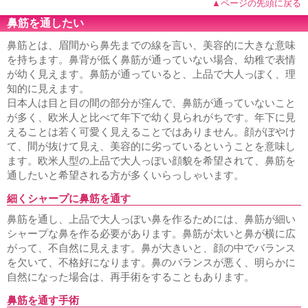
▲ページの先頭に戻る
鼻筋を通したい
鼻筋とは、眉間から鼻先までの線を言い、美容的に大きな意味
を持ちます。鼻背が低く鼻筋が通っていない場合、幼稚で表情
が幼く見えます。鼻筋が通っていると、上品で大人っぽく、理
知的に見えます。
日本人は目と目の間の部分が窪んで、鼻筋が通っていないこと
が多く、欧米人と比べて年下で幼く見られがちです。年下に見
えることは若く可愛く見えることではありません。顔がぼやけ
て、間が抜けて見え、美容的に劣っているということを意味し
ます。欧米人型の上品で大人っぽい顔貌を希望されて、鼻筋を
通したいと希望される方が多くいらっしゃいます。
細くシャープに鼻筋を通す
鼻筋を通し、上品で大人っぽい鼻を作るためには、鼻筋が細い
シャープな鼻を作る必要があります。鼻筋が太いと鼻が横に広
がって、不自然に見えます。鼻が大きいと、顔の中でバランス
を欠いて、不格好になります。鼻のバランスが悪く、明らかに
自然になった場合は、再手術をすることもあります。
鼻筋を通す手術