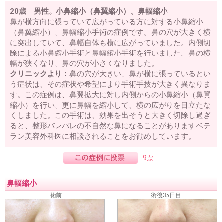
20歳 男性。小鼻縮小（鼻翼縮小）、鼻幅縮小
鼻が横方向に張っていて広がっている方に対する小鼻縮小
（鼻翼縮小）、鼻幅縮小手術の症例です。鼻の穴が大きく横
に突出していて、鼻幅自体も横に広がっていました。内側切
除による小鼻縮小手術と鼻幅縮小手術を行いました。鼻の横
幅が狭くなり、鼻の穴が小さくなりました。
クリニックより：
鼻の穴が大きい、鼻が横に張っているとい
う症状は、その症状や希望により手術手技が大きく異なりま
す。この症例は、鼻翼拡大に対し内側からの小鼻縮小（鼻翼
縮小）を行い、更に鼻幅を縮小して、横の広がりを目立たな
くしました。この手術は、効果を出そうと大きく切除し過ぎ
ると、整形バレバレの不自然な鼻になることがありますベテ
ラン美容外科医に相談されることをお勧めしています。
9票
鼻幅縮小
術前
術後35日目