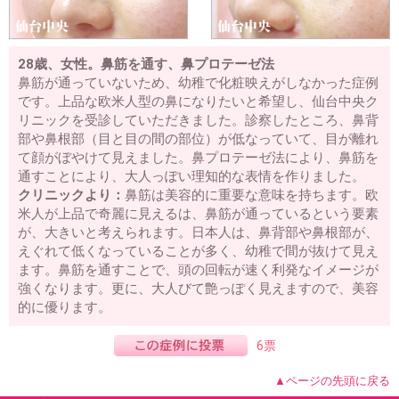
28歳、女性。鼻筋を通す、鼻プロテーゼ法
鼻筋が通っていないため、幼稚で化粧映えがしなかった症例
です。上品な欧米人型の鼻になりたいと希望し、仙台中央ク
リニックを受診していただきました。診察したところ、鼻背
部や鼻根部（目と目の間の部位）が低なっていて、目が離れ
て顔がぼやけて見えました。鼻プロテーゼ法により、鼻筋を
通すことにより、大人っぽい理知的な表情を作りました。
クリニックより：
鼻筋は美容的に重要な意味を持ちます。欧
米人が上品で奇麗に見えるは、鼻筋が通っているという要素
が、大きいと考えられます。日本人は、鼻背部や鼻根部が、
えぐれて低くなっていることが多く、幼稚で間が抜けて見え
ます。鼻筋を通すことで、頭の回転が速く利発なイメージが
強くなります。更に、大人びて艶っぽく見えますので、美容
的に優ります。
6票
▲ページの先頭に戻る