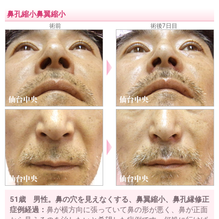
鼻孔縮小鼻翼縮小
術前
術後7日目
51歳 男性。鼻の穴を見えなくする、鼻翼縮小、鼻孔縁修正
症例経過：
鼻が横方向に張っていて鼻の形が悪く、鼻が正面