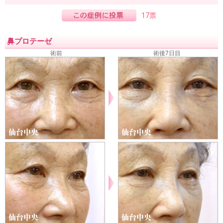
17票
鼻プロテーゼ
術前
術後7日目