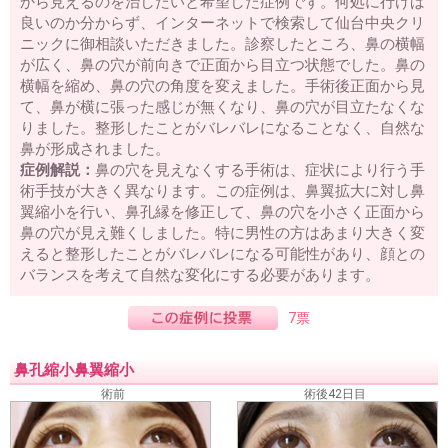
から見えるのを治したいと希望した症例です。何処に行けば
良いのか分からず、インターネットで検索して仙台中央クリ
ニックに御相談いただきました。診察したところ、鼻の横幅
が広く、鼻の穴が前向きで正面から目立つ状態でした。鼻の
横幅を縮め、鼻の穴の角度を変えました。手術後正面から見
て、鼻が横に張った感じが無くなり、鼻の穴が目立たなくな
りました。整形したことがバレバレになることなく、自然な
鼻が形成されました。
症例解説：
鼻の穴を見えなくする手術は、症状により行う手
術手技が大きく異なります。この症例は、鼻翼拡大に対し鼻
翼縮小を行い、鼻孔縁を修正して、鼻の穴を小さく正面から
鼻の穴が見え難くしました。特に男性の方はあまり大きく変
えると整形したことがバレバレになる可能性があり、顔との
バランスを考えて自然な変化にする必要があります。
7票
鼻孔縮小鼻翼縮小
術前
術後42日目