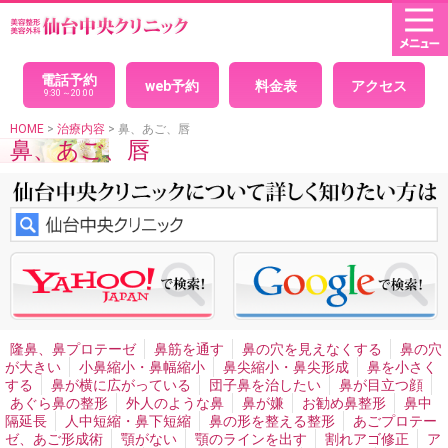
HOME
× 閉じる
目(二重まぶた)
パッチリ目デカ目二重
モデルのような目
目力アップ二重
電話予約
web予約
料金表
アクセス
二重埋没法
腫れない二重
埋没法の経過
腫れないパッチ
9:30～20:00
リ目
印象を変えないで綺麗になりたい、クイック二重
自
然な二重
黒目整形
目を大きくしたい
理想の二重
究極
HOME
>
治療内容
> 鼻、あご、唇
鼻、あご、唇
の戻らない二重
美人に見える二重
可愛い二重
目が小さ
い
二重全切開法
切開法のダウンタイム
腫れない切開法
二重左右差修正
平行二重
末広二重
セクシー二重ネコ目
整形
二重の幅を広げたい
まつ毛の生え際が見える二重
アイプチかぶれ
顔面の非対称・バランス
男性二重手術
男性二重切開法
イケメン二重
目頭切開
男性目頭切開
目尻切開
切れ長の目
目の横幅を広げる
眼瞼下垂
切ら
ない眼瞼下垂
目つき矯正
眼瞼下垂による左右差
ハード
コンタクトによる眼瞼下垂
腫れない眼瞼下垂
重症眼瞼下
垂
上まぶたのたるみとり
目の下のシワたるみ取りクマ消
し
目の下の脂肪取り
目の裏から脂肪取り
目袋目の下の
膨らみ取り
切らないタルミ取り手術
離れ目
幼く見える
隆鼻、鼻プロテーゼ
鼻筋を通す
鼻の穴を見えなくする
鼻の穴
顔の整形
魅力的な目元整形
目と眉を近づける
くぼみ目
が大きい
小鼻縮小・鼻幅縮小
鼻尖縮小・鼻尖形成
鼻を小さく
治療
する
鼻が横に広がっている
団子鼻を治したい
鼻が目立つ顔
あぐら鼻の整形
外人のような鼻
鼻が嫌
お勧め鼻整形
鼻中
プチ整形
隔延長
人中短縮・鼻下短縮
鼻の形を整える整形
あごプロテー
目の下ヒアルロン酸注入
目の周りのシワ
涙袋形成、涙堂
ゼ、あご形成術
顎がない
顎のラインを出す
割れアゴ修正
ア