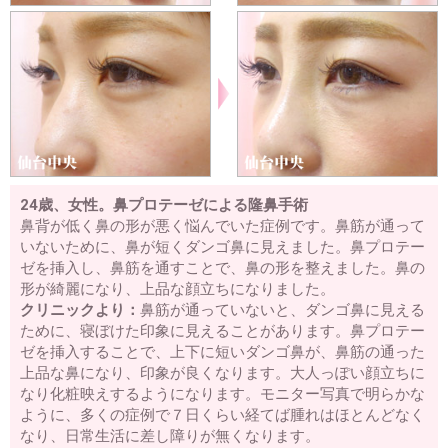
24歳、女性。鼻プロテーゼによる隆鼻手術
鼻背が低く鼻の形が悪く悩んでいた症例です。鼻筋が通って
いないために、鼻が短くダンゴ鼻に見えました。鼻プロテー
ゼを挿入し、鼻筋を通すことで、鼻の形を整えました。鼻の
形が綺麗になり、上品な顔立ちになりました。
クリニックより：
鼻筋が通っていないと、ダンゴ鼻に見える
ために、寝ぼけた印象に見えることがあります。鼻プロテー
ゼを挿入することで、上下に短いダンゴ鼻が、鼻筋の通った
上品な鼻になり、印象が良くなります。大人っぽい顔立ちに
なり化粧映えするようになります。モニター写真で明らかな
ように、多くの症例で７日くらい経てば腫れはほとんどなく
なり、日常生活に差し障りが無くなります。