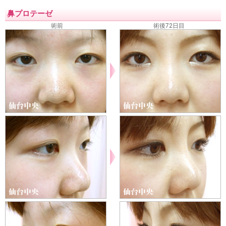
二重が取れた・元に戻った
三重まぶたを二重にする
予定
鼻プロテーゼ
外重瞼線・予定外線の修正
埋没法失敗
挙筋法失敗
埋没
術前
術後72日目
法後の眠そうな二重
二重の腫れを取る方法
二重整形後の
眼精疲労・肩こり・頭痛
上まぶたのタルミ取り失敗
裏ハ
ムラ法失敗
鼻プロテーゼが曲がっている
鼻プロテーゼ入
れ替え
小鼻縮小失敗
鼻尖縮小失敗
隆鼻注射失敗
レデ
ィエッセ失敗・除去
くぼみ目注射失敗
口唇注射失敗
ワ
キガの再手術
名医を知りたい
二重の名医を知りたい
埋没法の名医を知りたい
当院のご案内
料金表
アクセス
相談・質問
ご予約