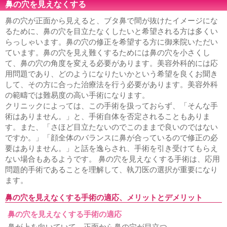
鼻の穴を見えなくする
鼻の穴が正面から見えると、ブタ鼻で間が抜けたイメージにな
るために、鼻の穴を目立たなくしたいと希望される方は多くい
らっしゃいます。鼻の穴の修正を希望する方に御来院いただい
ています。鼻の穴を見え難くするためには鼻の穴を小さくし
て、鼻の穴の角度を変える必要があります。美容外科的には応
用問題であり、どのようになりたいかという希望を良くお聞き
して、その方に合った治療法を行う必要があります。美容外科
の範疇では難易度の高い手術になります。
クリニックによっては、この手術を扱っておらず、「そんな手
術はありません。」と、手術自体を否定されることもありま
す。また、「さほど目立たないのでこのままで良いのではない
ですか。」「顔全体のバランスに鼻が合っているので修正の必
要はありません。」と話を逸らされ、手術を引き受けてもらえ
ない場合もあるようです。 鼻の穴を見えなくする手術は、応用
問題的手術であることを理解して、執刀医の選択が重要になり
ます。
鼻の穴を見えなくする手術の適応、メリットとデメリット
鼻の穴を見えなくする手術の適応