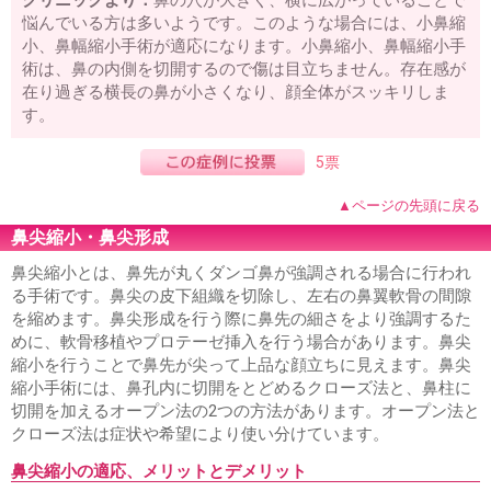
クリニックより：
鼻の穴が大きく、横に広がっていることで
悩んでいる方は多いようです。このような場合には、小鼻縮
小、鼻幅縮小手術が適応になります。小鼻縮小、鼻幅縮小手
術は、鼻の内側を切開するので傷は目立ちません。存在感が
在り過ぎる横長の鼻が小さくなり、顔全体がスッキリしま
す。
5票
▲ページの先頭に戻る
鼻尖縮小・鼻尖形成
鼻尖縮小とは、鼻先が丸くダンゴ鼻が強調される場合に行われ
る手術です。鼻尖の皮下組織を切除し、左右の鼻翼軟骨の間隙
を縮めます。鼻尖形成を行う際に鼻先の細さをより強調するた
めに、軟骨移植やプロテーゼ挿入を行う場合があります。鼻尖
縮小を行うことで鼻先が尖って上品な顔立ちに見えます。鼻尖
縮小手術には、鼻孔内に切開をとどめるクローズ法と、鼻柱に
切開を加えるオープン法の2つの方法があります。オープン法と
クローズ法は症状や希望により使い分けています。
鼻尖縮小の適応、メリットとデメリット