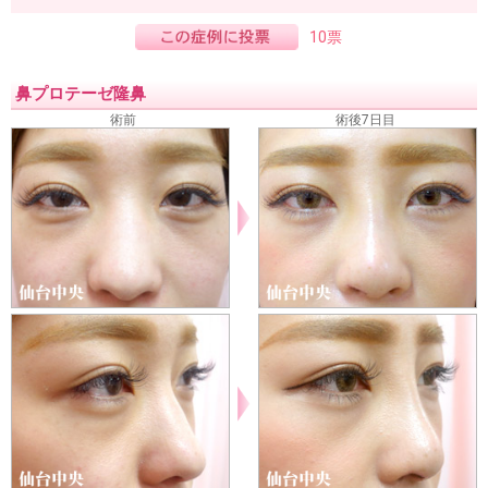
10票
鼻プロテーゼ隆鼻
術前
術後7日目