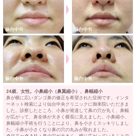
24歳、女性。小鼻縮小（鼻翼縮小）、鼻幅縮小
鼻が横に広いダンゴ鼻の修正を希望された症例です。インタ
ーネット検索により仙台中央クリニックに御来院いただきま
した。診察したところ、小鼻が発達して鼻の穴が丸く、鼻幅
が広がって、鼻全体が大きく横長に見えました。小鼻縮小、
鼻幅縮小手術を行うことにより、鼻を小さくスッキリしまし
た。小鼻が小さくなり鼻の穴の丸みが取れました。