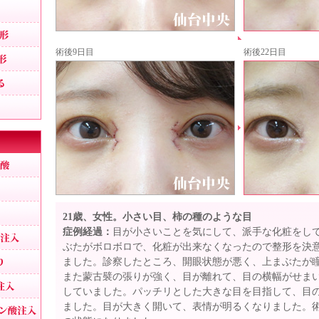
離れ目
幼く見える顔の整形
術後9日目
術後22日目
魅力的な目元整形
目と眉を近づける
くぼみ目治療
プチ整形
目の下ヒアルロン酸
目の周りのシワ
涙袋形成
21歳、女性。小さい目、柿の種のような目
法令線ヒアルロン酸注入
症例経過：
目が小さいことを気にして、派手な化粧をし
ぶたがボロボロで、化粧が出来なくなったので整形を決
口周りのシワ取り
ました。診察したところ、開眼状態が悪く、上まぶたが
また蒙古襞の張りが強く、目が離れて、目の横幅がせま
口角ヒアルロン酸注入
していました。パッチリとした大きな目を目指して、目
上唇のシワ取りヒアルロン酸注入
ました。目が大きく開いて、表情が明るくなりました。術