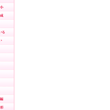
小鼻縮小・鼻幅縮小
小鼻縮小・鼻幅縮小
鼻を小さくする
鼻が横に広がっている
団子鼻を治したい
鼻が目立つ顔
あぐら鼻の整形
外人のような鼻
鼻が嫌
お勧め鼻整形
鼻中隔延長
人中短縮・鼻下短縮
鼻の形を整える整形