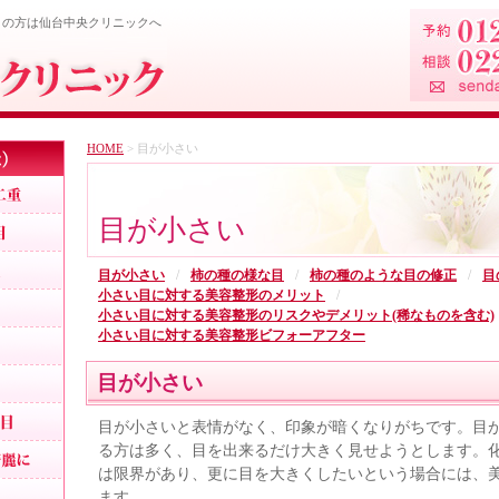
目の方は仙台中央クリニックへ
HOME
> 目が小さい
目、二重
パッチリ目デカ目二重
目が小さい
モデルのような目
目力アップ二重
目が小さい
柿の種の様な目
柿の種のような目の修正
目
小さい目に対する美容整形のメリット
二重埋没法
小さい目に対する美容整形のリスクやデメリット(稀なものを含む)
小さい目に対する美容整形ビフォーアフター
腫れない二重
埋没法の経過
目が小さい
腫れないパッチリ目
目が小さいと表情がなく、印象が暗くなりがちです。目
印象を変えないで綺麗に
る方は多く、目を出来るだけ大きく見せようとします。
は限界があり、更に目を大きくしたいという場合には、
自然な二重
ます。