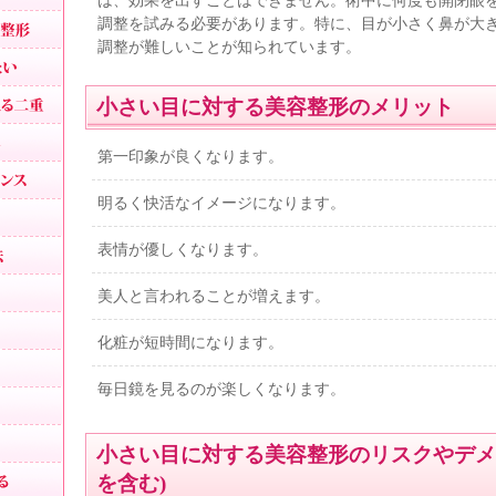
は、効果を出すことはできません。術中に何度も開閉眼
セクシー二重ネコ目整形
調整を試みる必要があります。特に、目が小さく鼻が大
調整が難しいことが知られています。
二重の幅を広げたい
まつ毛の生え際が見える二重
小さい目に対する美容整形のメリット
アイプチかぶれ
第一印象が良くなります。
顔面の非対称・バランス
明るく快活なイメージになります。
男性二重手術
男性二重切開法
表情が優しくなります。
イケメン二重
美人と言われることが増えます。
目頭切開
化粧が短時間になります。
男性目頭切開
毎日鏡を見るのが楽しくなります。
目尻切開
切れ長の目
小さい目に対する美容整形のリスクやデメ
目の横幅を広げる
を含む)