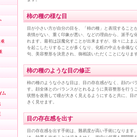
黒目整形
柿の種の様な目
目を大きくしたい
理想の二重
目が小さい方が自分の目を、「柿の種」と表現すること
表情がない、重く印象が悪い、などの理由から、派手な
究極の戻らない二重
れます。最初は誤魔化すことが出来ますが、徐々に上ま
を起こしたりすることが多くなり、化粧の中止を余儀な
美人に見える二重
句、美容整形を決意され、御相談いただくことになりま
可愛い二重
柿の種のような目の修正
目が小さい
二重全切開法
柿の種のような小さな目は、目の存在感がなく、顔のバ
す。顔全体とのバランスがとれるように美容整形を行う
切開法のダウンタイム
状態を改善して瞳が大きく見えるようにすると共に、目
腫れない切開法
きく見せます。
二重左右差修正
目の存在感を出す
平行二重
目の存在感を出す手術は、難易度が高い手術になります
末広二重