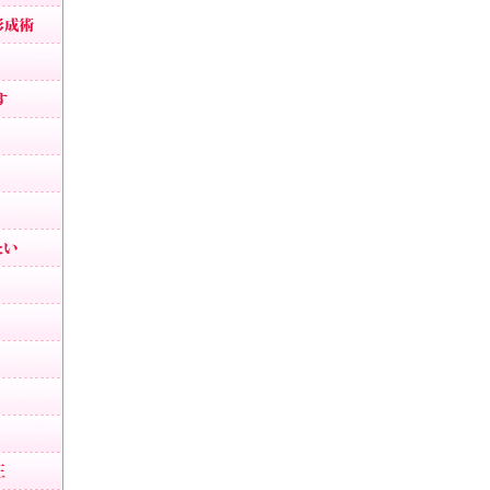
あごプロテーゼ、頤形成術
顎がない
顎のラインを出す
割れあご修正
アゴ梅干し
あご削り
顎の短縮・短くしたい
輪郭形成
顔が長い・面長
顎が出ている
下顎の突出
顎が大きい
しゃくれ顔の修正