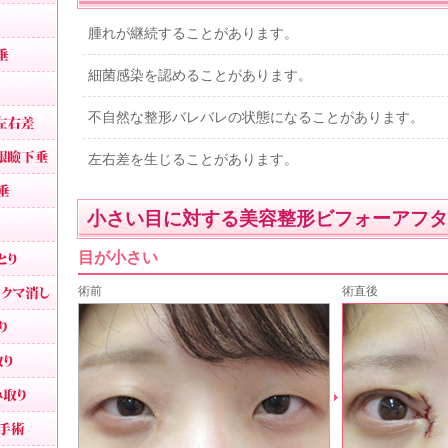
眼瞼下垂
腫れが継続することがあります。
切らない眼瞼下垂
細菌感染を認めることがあります。
目つき矯正
眼瞼下垂による左右差
不自然な整形バレバレの状態になることがあります。
ハードコンタクトによる眼瞼下垂
左右差を生じることがあります。
腫れない眼瞼下垂
小さい目に対する美容整形ビフォーアフタ
重症眼瞼下垂
上まぶたのたるみとり
目が小さい
目の下のシワたるみ取りクマ消し
術前
術直後
目の下の脂肪取り
目の裏から脂肪取り
目袋目の下の膨らみ取り
切らないタルミ取り手術