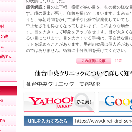
の状態になりました。
エラ小顔注射
症例解説：
目の上下幅、横幅が狭い目を、柿の種の様な
す。瞳の露出が悪く、印象を損ねてしまいます。出来る
小顔になりたい
うと、毎朝時間をかけて派手な化粧で誤魔化していても
鼻ヒアルロン酸注射
中止せざるを得なくなってしまいます。このような場合
す。目を大きくして印象をアップさせます。目が大きく
男性の隆鼻ヒアルロン酸
るい目になります。目を大きくする手術は、不自然な目
顎ヒアルロン酸注入
ットを認めることがあります。手術の効果は個人差があ
のではありません。術前に十分説明を受けてください。
ホホの窪みヒアルロン酸注入
15票
男性シワ取り
歯茎が見える
鼻、あご、唇
隆鼻、鼻プロテーゼ
鼻筋を通す
鼻の穴を見えなくする
鼻の穴が大きい