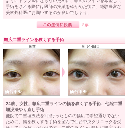
ようにトラブルにならないために、幅広のラインを希望して
手術をされる際には医師の実績を確かめた後に、経験豊富な
美容外科医にお願いするのが良いでしょう。
8票
幅広二重ラインを狭くする手術
術前
術後14日目
24歳、女性。幅広二重ラインの幅を狭くする手術、他院二重
埋没法やり直し手術
他院で二重埋没法を2回行ったものの幅広で希望通りでない
ために、幅を狭くする手術を望んで仙台中央クリニックを受
診していただいた症例です。二重のラインは幅広に設定され