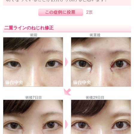
2票
二重ラインのねじれ修正
術前
術直後
術後7日目
術後29日目