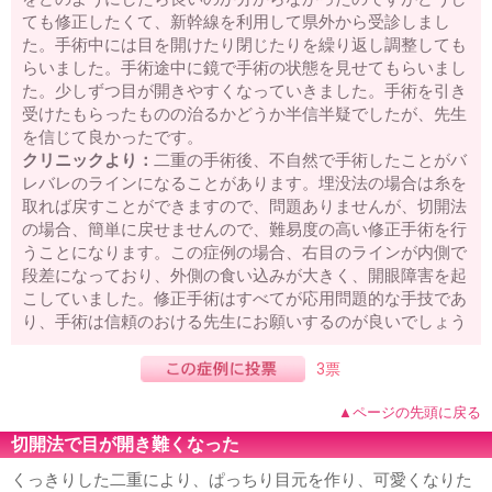
ても修正したくて、新幹線を利用して県外から受診しまし
た。手術中には目を開けたり閉じたりを繰り返し調整しても
らいました。手術途中に鏡で手術の状態を見せてもらいまし
た。少しずつ目が開きやすくなっていきました。手術を引き
受けたもらったものの治るかどうか半信半疑でしたが、先生
を信じて良かったです。
クリニックより：
二重の手術後、不自然で手術したことがバ
レバレのラインになることがあります。埋没法の場合は糸を
取れば戻すことができますので、問題ありませんが、切開法
の場合、簡単に戻せませんので、難易度の高い修正手術を行
うことになります。この症例の場合、右目のラインが内側で
段差になっており、外側の食い込みが大きく、開眼障害を起
こしていました。修正手術はすべてが応用問題的な手技であ
り、手術は信頼のおける先生にお願いするのが良いでしょう
3票
▲ページの先頭に戻る
切開法で目が開き難くなった
くっきりした二重により、ぱっちり目元を作り、可愛くなりた