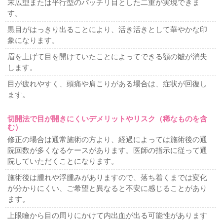
末広型または平行型のパッチリ目とした二重が実現できま
す。
黒目がはっきり出ることにより、活き活きとして華やかな印
象になります。
眉を上げて目を開けていたことによってできる額の皺が消失
します。
目が疲れやすく、頭痛や肩こりがある場合は、症状が回復し
ます。
切開法で目が開きにくいデメリットやリスク（稀なものを含
む）
修正の場合は通常施術の方より、経過によっては施術後の通
院回数が多くなるケースがあります。医師の指示に従って通
院していただくことになります。
施術後は腫れや浮腫みがありますので、落ち着くまでは変化
が分かりにくい、ご希望と異なると不安に感じることがあり
ます。
上眼瞼から目の周りにかけて内出血が出る可能性があります