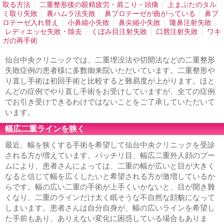
形成
法令線ヒアルロン酸注入
口周りのシワ取り
口角ヒ
取る方法
二重整形後の眼精疲労・肩こり・頭痛
上まぶたのタル
アルロン酸注入
上唇のシワ取りヒアルロン酸注入
エラ小
ミ取り失敗
裏ハムラ法失敗
鼻プロテーゼが曲がっている
鼻プ
顔注射
小顔になりたい
鼻ヒアルロン酸注入
男性の隆鼻
ロテーゼ入れ替え
小鼻縮小失敗
鼻尖縮小失敗
隆鼻注射失敗
ヒアルロン酸
顎ヒアルロン酸注入
ホホの窪みヒアルロン
レディエッセ失敗・除去
くぼみ目注射失敗
口唇注射失敗
ワキ
酸注入
男性シワ取り
歯茎が見える
ガの再手術
鼻、あご、唇
仙台中央クリニックでは、二重埋没法や切開法などの二重整形
隆鼻、鼻プロテーゼ
鼻筋を通す
鼻の穴を見えなくする
失敗症例の患者様に多数御来院いただいています。二重整形や
鼻の穴が大きい
小鼻縮小・鼻幅縮小
鼻尖縮小・鼻尖形成
り直し手術は初回手術と比較すると難易度が上がります。ほと
鼻を小さくする
鼻が横に広がっている
団子鼻を治したい
んどの症例でやり直し手術をお受けしていますが、全ての症例
鼻が目立つ顔
あぐら鼻の整形
外人のような鼻
鼻が嫌
でお引き受けできるわけではないことをご了承していただいて
お勧め鼻整形
鼻中隔延長
人中短縮・鼻下短縮
鼻の形を
います。
整える整形
あごプロテーゼ、あご形成術
顎がない
顎の
ラインを出す
割れアゴ修正
アゴ梅干し
あご削り
顎の
幅広二重ラインを狭く
短縮・短くしたい
輪郭形成
顔が長い・面長
顎が出てい
る
下顎の突出
顎が大きい
しゃくれ顔の修正
下顔面・
最近、幅を狭くする手術を希望して仙台中央クリニックを受診
中顔面の短縮
エラ削り・エラ骨切り
エラが大きい
エラ
される方が増えています。パッチリ目、幅広二重外人顔のブー
を小さくしたい
顔が大きい
口元をハッキリさせたい
口
ムにより、患者さんによっては、二重の幅が広いと目が大きく
唇縮小
たらこ唇
ぽってり唇
アヒル口
ガミースマイル
なると信じて幅を広くしたいと希望される方が激増しているか
若返り
らです。幅の広い二重の手術が上手くいかないと、目が開き難
くなり、二重のラインだけ太く眠そうな不自然な顔貌になって
フェイスリフト
ネックリフト
目元の若返り
ゴルゴ線を
消したい
顔のたるみ
男性の若返り
しまいます。患者さんは自分自身が、幅の広いラインを希望し
た手前もあり、ありえない変化に困惑している場合もありま