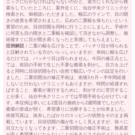
ニックに行かなければならないのかと、途方にくれながら検
索をしていたところに、案外近くに、仙台中央クリニックが
検索され、御相談いただきました。幅広のラインで、目の開
きの改善を希望されました。広めの二重幅を保ちたいという
要望のため、目頭切開を同時に行うことにしました。手術中
に何度も目の開きと二重幅を確認して頂きながら調整し、施
術後すぐに目が開き易くなったと実感してもらえました。
症例解説：
二重の幅を広げることで、パッチリ目が得られる
と誤解されている方がいらっしゃいますが、単純に幅を広げ
るだけでは、パッチリ目は得られません。今回の修正点とし
ては、前回の手術で生じた不要な癒着を剥がし、目力を上げ
ると同時に目頭切開を行い自然で幅広いラインの設定を行い
ました。二重切開法の修正手術は、術後3カ月～半年間経過
しないと行わないクリニックもありますが、時間が経過すれ
ばすること、癒着が進行するために、剥がすのに苦労するこ
とが多く、仙台中央クリニックでは早期手術を心がけていま
す。本症例は幸いにも2度目の施術から2週間後でしたので、
癒着の形成が弱く、希望通りに治療することが出来ました。
術後写真は、抜糸したばかりのスッピンの状態をそのまま掲
載しています。目頭切開の傷が生々しく見えますが、徐々に
目立たなくなってきます。二重切開法の修正手術は、難易度
が高く希望通りにならないことがあるリスクやデメリットが