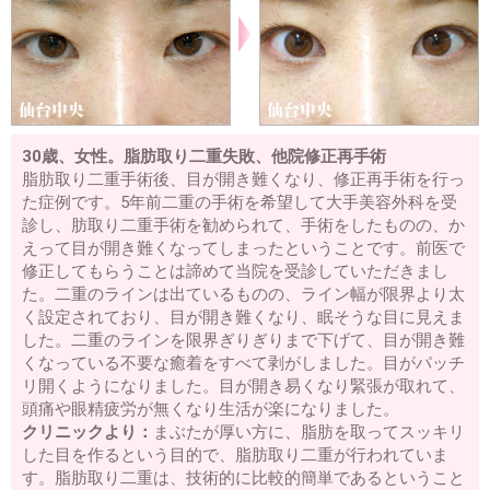
30歳、女性。脂肪取り二重失敗、他院修正再手術
脂肪取り二重手術後、目が開き難くなり、修正再手術を行っ
た症例です。5年前二重の手術を希望して大手美容外科を受
診し、肪取り二重手術を勧められて、手術をしたものの、か
えって目が開き難くなってしまったということです。前医で
修正してもらうことは諦めて当院を受診していただきまし
た。二重のラインは出ているものの、ライン幅が限界より太
く設定されており、目が開き難くなり、眠そうな目に見えま
した。二重のラインを限界ぎりぎりまで下げて、目が開き難
くなっている不要な癒着をすべて剥がしました。目がパッチ
リ開くようになりました。目が開き易くなり緊張が取れて、
頭痛や眼精疲労が無くなり生活が楽になりました。
クリニックより：
まぶたが厚い方に、脂肪を取ってスッキリ
した目を作るという目的で、脂肪取り二重が行われていま
す。脂肪取り二重は、技術的に比較的簡単であるということ