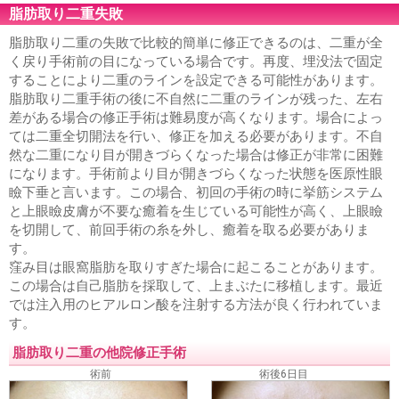
脂肪取り二重失敗
脂肪取り二重の失敗で比較的簡単に修正できるのは、二重が全
く戻り手術前の目になっている場合です。再度、埋没法で固定
することにより二重のラインを設定できる可能性があります。
脂肪取り二重手術の後に不自然に二重のラインが残った、左右
差がある場合の修正手術は難易度が高くなります。場合によっ
ては二重全切開法を行い、修正を加える必要があります。不自
然な二重になり目が開きづらくなった場合は修正が非常に困難
になります。手術前より目が開きづらくなった状態を医原性眼
瞼下垂と言います。この場合、初回の手術の時に挙筋システム
と上眼瞼皮膚が不要な癒着を生じている可能性が高く、上眼瞼
を切開して、前回手術の糸を外し、癒着を取る必要がありま
す。
窪み目は眼窩脂肪を取りすぎた場合に起こることがあります。
この場合は自己脂肪を採取して、上まぶたに移植します。最近
では注入用のヒアルロン酸を注射する方法が良く行われていま
す。
脂肪取り二重の他院修正手術
術前
術後6日目