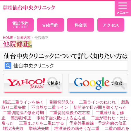
HOME
× 閉じる
目(二重まぶた)
パッチリ目デカ目二重
モデルのような目
目力アップ二重
電話予約
web予約
料金表
アクセス
二重埋没法
腫れない二重
埋没法の経過
腫れないパッチ
9:30～20:00
リ目
印象を変えないで綺麗になりたい、クイック二重
自
然な二重
黒目整形
目を大きくしたい
理想の二重
究極
HOME
>
治療内容
> 他院修正
他院修正
の戻らない二重
美人に見える二重
可愛い二重
目が小さ
い
二重全切開法
切開法のダウンタイム
腫れない切開法
二重左右差修正
平行二重
末広二重
セクシー二重ネコ目
整形
二重の幅を広げたい
まつ毛の生え際が見える二重
アイプチかぶれ
顔面の非対称・バランス
男性二重手術
男性二重切開法
イケメン二重
目頭切開
男性目頭切開
目尻切開
切れ長の目
目の横幅を広げる
眼瞼下垂
切ら
ない眼瞼下垂
目つき矯正
眼瞼下垂による左右差
ハード
コンタクトによる眼瞼下垂
腫れない眼瞼下垂
重症眼瞼下
垂
上まぶたのたるみとり
目の下のシワたるみ取りクマ消
し
目の下の脂肪取り
目の裏から脂肪取り
目袋目の下の
膨らみ取り
切らないタルミ取り手術
離れ目
幼く見える
幅広二重ラインを狭く
目頭切開失敗
二重ラインのねじれ
脂肪
顔の整形
魅力的な目元整形
目と眉を近づける
くぼみ目
取り二重失敗
不自然な二重ライン
切開法で目が開き難くなった
治療
二重切開法の修正時期
二重切開法後の左右差
二重繰り返し修
正
整形顔修正
眼瞼下垂失敗による左右差
二重が取れた・元に
プチ整形
戻った
三重まぶたを二重にする
予定外重瞼線・予定外線の修正
目の下ヒアルロン酸注入
目の周りのシワ
涙袋形成、涙堂
埋没法失敗
挙筋法失敗
埋没法後の眠そうな二重
二重の腫れを