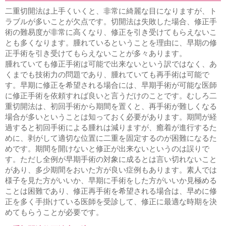
二重切開法は上手くいくと、非常に綺麗な目になりますが、ト
ラブルが多いことが欠点です。切開法は失敗した場合、修正手
術の難易度が非常に高くなり、修正を引き受けてもらえないこ
とも多くなります。腫れているということを理由に、早期の修
正手術を引き受けてもらえないことが多々あります。
腫れていても修正手術は可能で出来ないという訳ではなく、あ
くまでも技術力の問題であり、腫れていても再手術は可能で
す。早期に修正を希望される場合には、早期手術が可能な医師
に修正手術を依頼すれば良いと言うだけのことです。むしろ二
重切開法は、初回手術から期間を置くと、再手術が難しくなる
場合が多いということは知っておく必要があります。期間が経
過すると初回手術による腫れは減りますが、癒着が進行するた
めに、剥がして適切な位置に二重を固定するのが困難になるた
めです。期間を開けないと修正が出来ないというのは誤りで
す。ただし全例が早期手術の対象に成るとは言い切れないこと
があり、多少期間をおいた方が良い症例もあります。素人では
様子を見た方がいいか、早期に手術をした方がいいか見極める
ことは困難であり、修正再手術を希望される場合は、早めに修
正を多く手掛けている医師を受診して、修正に最適な時期を決
めてもらうことが必要です。