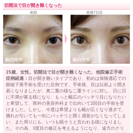
切開法で目が開き難くなった
術前
術後7日目
25歳、女性。切開法で目が開き難くなった、他院修正手術
症例経過：
目が開き難いタイプであり、初めは保険適応での
眼瞼下垂手術を受けた症例です。手術後、目は以前より開き
易くなりましたが、奥二重の様な二重ラインに対し、日に日
に不満が募る様になり、もっと幅広のパッチリ目になりたい
と希望して、県外の美容外科まで出向いて2回目の手術を受
けました。しかし、今度は希望よりも幅が広くなり過ぎて、
腫れが引いても一向にパッチリと開く感覚がなくなってしま
い、また周りにも、いつも眠そうと言われる様になりまし
た。その為、3度目の修正を考えるようになり、遠方のクリ