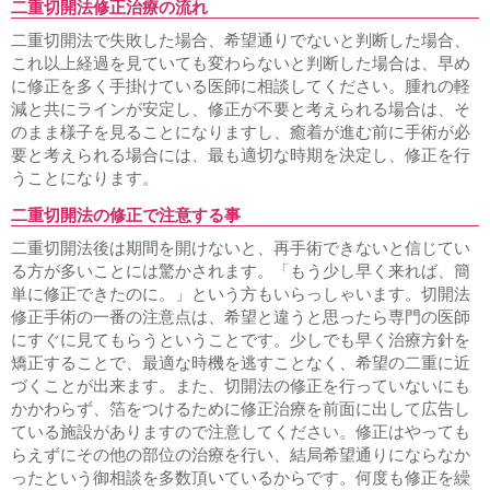
二重切開法修正治療の流れ
二重切開法で失敗した場合、希望通りでないと判断した場合、
これ以上経過を見ていても変わらないと判断した場合は、早め
に修正を多く手掛けている医師に相談してください。腫れの軽
減と共にラインが安定し、修正が不要と考えられる場合は、そ
のまま様子を見ることになりますし、癒着が進む前に手術が必
要と考えられる場合には、最も適切な時期を決定し、修正を行
うことになります。
二重切開法の修正で注意する事
二重切開法後は期間を開けないと、再手術できないと信じてい
る方が多いことには驚かされます。「もう少し早く来れば、簡
単に修正できたのに。」という方もいらっしゃいます。切開法
修正手術の一番の注意点は、希望と違うと思ったら専門の医師
にすぐに見てもらうということです。少しでも早く治療方針を
矯正することで、最適な時機を逃すことなく、希望の二重に近
づくことが出来ます。また、切開法の修正を行っていないにも
かかわらず、箔をつけるために修正治療を前面に出して広告し
ている施設がありますので注意してください。修正はやっても
らえずにその他の部位の治療を行い、結局希望通りにならなか
ったという御相談を多数頂いているからです。何度も修正を繰