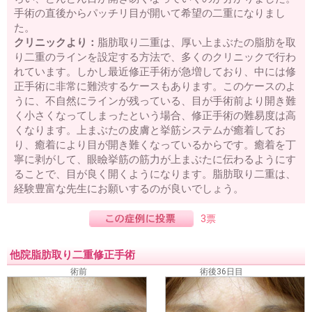
手術の直後からパッチリ目が開いて希望の二重になりまし
た。
クリニックより：
脂肪取り二重は、厚い上まぶたの脂肪を取
り二重のラインを設定する方法で、多くのクリニックで行わ
れています。しかし最近修正手術が急増しており、中には修
正手術に非常に難渋するケースもあります。このケースのよ
うに、不自然にラインが残っている、目が手術前より開き難
く小さくなってしまったという場合、修正手術の難易度は高
くなります。上まぶたの皮膚と挙筋システムが癒着してお
り、癒着により目が開き難くなっているからです。癒着を丁
寧に剥がして、眼瞼挙筋の筋力が上まぶたに伝わるようにす
ることで、目が良く開くようになります。脂肪取り二重は、
経験豊富な先生にお願いするのが良いでしょう。
3票
他院脂肪取り二重修正手術
術前
術後36日目