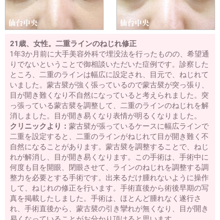
21歳、女性。二重ラインのねじれ修正
1年3か月前に大手美容外科で埋没法を行ったものの、希望通
りでないということで御相談いただいた症例です。診察した
ところ、二重のラインは幅広に設定され、目元で、ねじれて
いました。蒙古襞が強く張っているので蒙古襞が突っ張り、
目が開き難くなり不自然になっていると考えられました。突
っ張っている蒙古襞を調整して、二重のラインのねじれを解
消しました。目が開き易くなり表情が明るくなりました。
クリニックより：
蒙古襞が張っているケースに幅広ラインで
二重を設定すると、二重のラインがねじれて目が開き難く不
自然になることがあります。蒙古襞を調整することで、ねじ
れが解消し、目が開き易くなります。この手術は、手術中に
何度も目を開眼、閉眼させて、ラインのねじれを調整する調
整力を必要とする手術です。出来るだけ腫れないように操作
して、ねじれの修正を行います。手術直後から術後早期の写
真を掲載したしました。手術は、ほとんど腫れなく遂行さ
れ、手術直後から、蒙古襞の引き攣れが無くなり、目が開き
易くなっていることがお分かり頂けると思います。