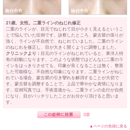
21歳、女性。二重ラインのねじれ修正
二重のラインが、目元でねじれて目が小さく見えるというこ
とで悩んでいた症例です。診察したところ、蒙古襞の張りが
強く、ラインが不自然で、ねじれていました。二重のライン
のねじれを修正し、目が大きく開くように調整しました。
クリニックより：
目元のラインがねじれていると、東洋人特
有の顔貌になります。このような状態ではどんなに二重のラ
インをはっきりさせても、印象が良くなることは無く、整形
した可能様な、不自然な印象になります。二重ラインがねじ
れている場合、蒙古襞の引き攣れを解消することが大切で
す。蒙古襞を調整することで。上品で華やかな表情になりま
す。症例写真では、手術直後から、二重ラインの走行が自然
になり、目がパッチリしたことがお分かり頂けると思いま
す。
0票
▲ページの先頭に戻る