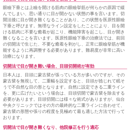
眼瞼下垂とは上瞼を開ける筋肉の眼瞼挙筋が何らかの原因で緩
んでしまい、思い通りに目が開かない状態の事を言います。切
開法後に目が開き難くなることがあり、この状態を医原性眼瞼
下垂と呼びます。無理なライン設定をしたことにより、目を開
ける筋肉に不要な癒着が起こり、機能障害を起こし、目が開き
難くなることを言います。医原性眼瞼下垂の治療法では、前回
の切開法で生じた、不要な癒着を剥がし、正常に眼瞼挙筋が機
能するように再調整する必要があります。難易度が非常に高い
治療になります。
切開法で目が開き難い場合、目頭切開術が有効
日本人は、目頭に蒙古襞が張っている方が多いのですが、その
蒙古襞を無視して、二重幅を設定すると、目頭が捻じれて眠そ
うで不自然な目の形となります。自然に設定できる二重ライン
を、更に広げたいという場合は、目頭切開で蒙古襞を除去する
必要があります。目頭切開には様々な術式がありますが、仙台
中央クリニックではその方の最終的な二重ラインに合わせて、
蒙古襞の形態や張りの程度を見極めて最も適した方法で行って
おります。
切開法で目が開き難くなり、他院修正を行う適応