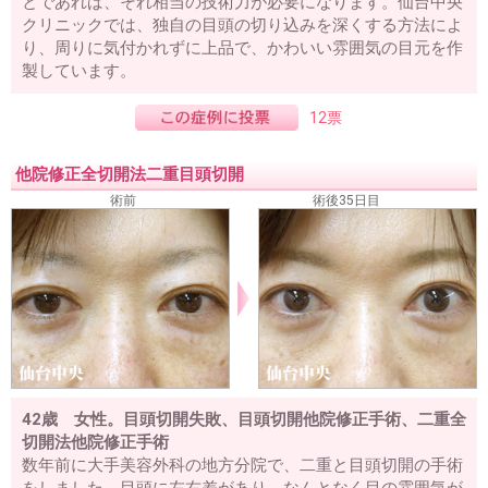
とであれば、それ相当の技術力が必要になります。仙台中央
クリニックでは、独自の目頭の切り込みを深くする方法によ
り、周りに気付かれずに上品で、かわいい雰囲気の目元を作
製しています。
12票
他院修正全切開法二重目頭切開
術前
術後35日目
42歳 女性。目頭切開失敗、目頭切開他院修正手術、二重全
切開法他院修正手術
数年前に大手美容外科の地方分院で、二重と目頭切開の手術