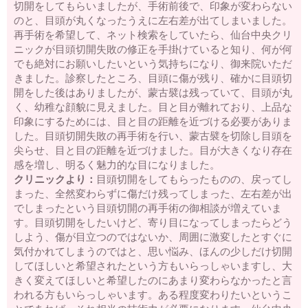
切開をしてもらいましたが、手術前後で、印象が変わらない
のと、目頭が丸くなったうえに左右差が出てしまいました。
再手術を希望して、ネット検索をしていたら、仙台中央クリ
ニックが目頭切開失敗の修正を手掛けていると知り、何が何
でも絶対にお願いしたいという気持ちになり、御来院いただ
きました。診察したところ、目頭に傷が残り、確かに目頭切
開をした後はありましたが、蒙古襞は残っていて、目頭が丸
く、幼稚な顔貌に見えました。目と目が離れており、上品な
印象にするためには、目と目の距離を近づける必要がありま
した。目頭切開失敗の再手術を行い、蒙古襞を切除し目頭を
尖らせ、目と目の距離を近づけました。目が大きくなり存在
感を増し、明るく魅力的な目になりました。
クリニックより：
目頭切開をしてもらったものの、戻ってし
まった、全然変わらずに傷だけ残ってしまった、左右差が出
でしまったという目頭切開の再手術の御相談が増えていま
す。目頭切開をしたいけど、寄り目になってしまったらどう
しよう、傷が目立つのではないか、周囲に激変したとすぐに
気付かれてしまうのではと、思い悩み、ほんの少しだけ切開
してほしいと希望されたという方もいらっしゃいますし、大
きく変えてほしいと希望したのにあまり変わらなかったと言
われる方もいらっしゃいます。ある程度変わりたいというこ