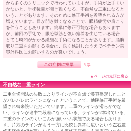
から多くのクリニックで行われていますが、手術が上手くい
かないと、手術後目が開き難くなる、不自然な二重になると
いうことがあります。そのために修正手術を希望される方が
増えています。目が開き難くなることで、眼精疲労や肩こり
を伴うこともあります。簡単に修正可能な場合もあります
が、前回の手術で、眼瞼挙筋と強い癒着を生じている場合、
とても時間がかかる繊細な手術になることがあります。脂肪
取り二重をお願する場合は、良く検討したうえでベテラン美
容外科医にお願いするのが良いでしょう。
9票
▲ページの先頭に戻る
不自然な二重ライン
二重全切開法の失敗によりラインが不自然で美容整形したこと
がバレバレのラインになったということで、他院修正手術を希
望され御来院いただいています。二重のラインが滑らかでな
い、ラインが途中で段差になっている、ラインが2本出ている、
二重のラインのくいこみが強いハム状態である場合もありま
す。片方のラインがもう一方に比較し異常に広いという左右差
修正症例や傷が気になるという傷修正症例にも御来院いただい