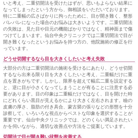
いと考え、二重切開法を受けたはずが、思いもよらない結果に
なってしまったという方から、御相談をいただいております。
特に二重幅の広さばかりに拘ったために、目が開き難く、整形
バレバレになった場合のお悩みは大きいようです。二重切開法
の失敗は、見た目や目元の機能ばかりではなく、精神面まで傷
つけてしまいます。仙台中央クリニックでは二重切開法で目が
開き難くなったというお悩みを持つ方の、他院施術の修正を行
っています。
どうせ切開するなら目を大きくしたいと考え失敗
大部分の方は二重切開法の施術を受けるにあたり、どうせ切開
するなら出来る限り目を大きくしたいと考え、二重幅だけに重
点を置きがちです。しかし、限界を超えて幅広二重を設定する
と、逆に目が小さくなってしまうことが有ることに注意する必
要があります。目の印象は二重幅だけではなく、目を開けた時
にどれくらい黒目が見えるかにより大きく左右されます。瞼の
皮膚の厚さ、脂肪の付き具合、蒙古襞の張りなどの形態を十分
診察して、いろいろな視点からベストな印象を選択することが
重要です。仙台中央クリニックでは、どのくらい満足されたい
かを伺いながら、適切な改善点や方法をご提案しています。
切開法で目が開き難い状態を改善する