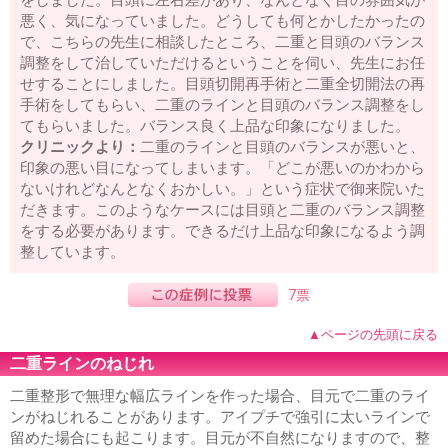
をしました。目頭に左右差があり、なんとなく目の雰囲気が
悪く、気になっていました。どうしても何とかしたかったの
で、こちらの先生に相談したところ、二重と目頭のバランス
調整をして治していただけるということを伺い、先生にお任
せすることにしました。目頭切開再手術と二重全切開法の再
手術をしてもらい、二重のラインと目頭のバランス調整をし
てもらいました。バランス良く上品な印象になりました。
クリニックより：
二重のラインと目頭のバランスが悪いと、
印象の悪い目になってしまいます。「どこが悪いのかわから
ないけれどなんとなくおかしい。」という症状で御来院いた
だきます。このようなケースには目頭と二重のバランス調整
をする必要があります。できるだけ上品な印象になるよう調
整しています。
7票
▲ページの先頭に戻る
二重ラインのねじれ
二重整形で無理な幅広ラインを作った場合、目元で二重のライ
ンがねじれることがあります。アイプチで強引に太いラインで
留めた場合にも起こります。目元が不自然になりますので、整