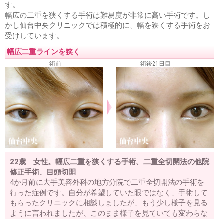
脂肪吸引
す。
顔、首の脂肪吸引
ホホ、アゴの脂肪吸引
顔のラインをシ
幅広の二重を狭くする手術は難易度が非常に高い手術です。し
ャープに
顔痩せ・顔太り
二重顎を治したい
二の腕の脂
かし仙台中央クリニックでは積極的に、幅を狭くする手術をお
肪吸引
受けしています。
耳の美容整形
幅広二重ラインを狭く
耳たぶが切れた
術前
術後21日目
難易度の高い美容整形
カミングアウト整形
アイドル顔整形
フルカスタム整形
可愛くなりたい
綺麗になりたい
整形したのに変わらない
お任せ美容整形
整形シンデレラ
美人になりたい
薄毛治療
薄毛治療
ハーグ療法
男性の薄毛治療
女性の薄毛治療
腋臭多汗症治療
22歳 女性。幅広二重を狭くする手術、二重全切開法の他院
再発しない腋臭多汗症
修正手術、目頭切開
他院修正
4か月前に大手美容外科の地方分院で二重全切開法の手術を
幅広二重ラインを狭く
目頭切開失敗
二重ラインのねじれ
行った症例です。自分が希望していた眼ではなく、手術して
脂肪取り二重失敗
不自然な二重ライン
切開法で目が開き
もらったクリニックに相談しましたが、もう少し様子を見る
難くなった
二重切開法の修正時期
二重切開法後の左右差
ように言われましたが、このまま様子を見ていても変わらな
二重繰り返し修正
整形顔修正
眼瞼下垂失敗による左右差