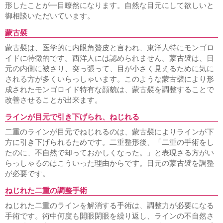
形したことが一目瞭然になります。自然な目元にして欲しいと
御相談いただいています。
蒙古襞
蒙古襞は、医学的に内眼角贅皮と言われ、東洋人特にモンゴロ
イドに特徴的です。西洋人には認められません。蒙古襞は、目
元の内側に被さり、突っ張って、目が小さく見えるために気に
される方が多くいらっしゃいます。このような蒙古襞により形
成されたモンゴロイド特有な顔貌は、蒙古襞を調整することで
改善させることが出来ます。
ラインが目元で引き下げられ、ねじれる
二重のラインが目元でねじれるのは、蒙古襞によりラインが下
方に引き下げられるためです。二重整形後、「二重の手術をし
たのに、不自然で却っておかしくなった。」と表現さる方がい
らっしゃるのはこういった理由からです。目元の蒙古襞を調整
が必要です。
ねじれた二重の調整手術
ねじれた二重のラインを解消する手術は、調整力が必要になる
手術です。術中何度も開眼閉眼を繰り返し、ラインの不自然さ