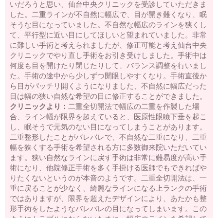
いだろうと思い、仙台中央クリニックを受診していただきま
二重が取れた・元に戻った
三重まぶたを二重にする
予定
した。二重ラインが不自然に幅広で、目が開き難くなり、眠
外重瞼線・予定外線の修正
埋没法失敗
挙筋法失敗
埋没
そうな目になっていました。不自然な幅広のラインを狭くし
法後の眠そうな二重
二重の腫れを取る方法
二重整形後の
眼精疲労・肩こり・頭痛
上まぶたのタルミ取り失敗
裏ハ
て、平行型に近い目にしてほしいと望まれていました。非常
ムラ法失敗
鼻プロテーゼが曲がっている
鼻プロテーゼ入
に難しい手術と考えられましたが、修正可能と考え仙台中央
れ替え
小鼻縮小失敗
鼻尖縮小失敗
隆鼻注射失敗
レデ
クリニックでやり直し手術をお引き受けしました。手術中は
ィエッセ失敗・除去
くぼみ目注射失敗
口唇注射失敗
ワ
何度も目を開けたり閉じたりして、バランス調整を行いまし
キガの再手術
た。手術の途中から少しずつ開眼しやすくなり。手術直後か
ら目がパッチリ開くようになりました、不自然に幅広だった
名医を知りたい
目は幅の狭い自然な希望の目に修正することができました。
二重の名医を知りたい
埋没法の名医を知りたい
クリニックより：
二重全切開法で幅広の二重を作製した場
当院のご案内
料金表
アクセス
相談・質問
ご予約
合、ライン幅が限界を超えていると、医原性眼瞼下垂を起こ
し、眠そうで元気のない目になってしまうことがあります。
二重整形したことがバレバレで、不自然な二重になり、二重
幅を狭くする手術を希望される方に多数御来院いただいてい
ます。狭い自然なラインに戻す手術は非常に難易度が高い手
術になり、他院修正手術を多く手掛ける医師でもできればや
りたくないというのが本音のようです。二重全切開法は、一
重に戻ることが少なく、綺麗なラインになる上ランクの手術
ではありますが、限界を超えたデザインにより、あたかも整
形手術をしたようなバレバレの目になってしまいます。この