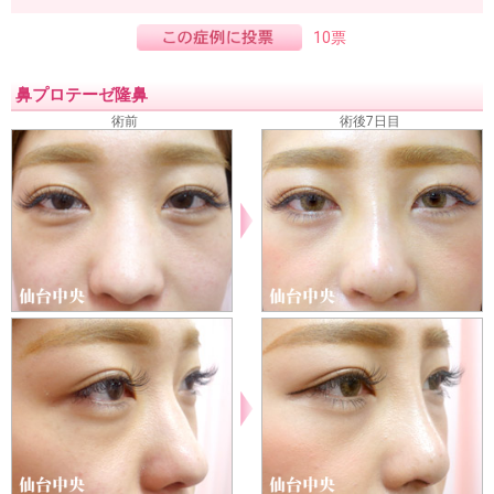
10票
鼻プロテーゼ隆鼻
術前
術後7日目