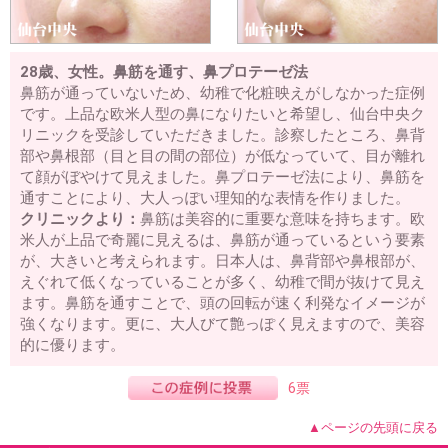
28歳、女性。鼻筋を通す、鼻プロテーゼ法
鼻筋が通っていないため、幼稚で化粧映えがしなかった症例
です。上品な欧米人型の鼻になりたいと希望し、仙台中央ク
リニックを受診していただきました。診察したところ、鼻背
部や鼻根部（目と目の間の部位）が低なっていて、目が離れ
て顔がぼやけて見えました。鼻プロテーゼ法により、鼻筋を
通すことにより、大人っぽい理知的な表情を作りました。
クリニックより：
鼻筋は美容的に重要な意味を持ちます。欧
米人が上品で奇麗に見えるは、鼻筋が通っているという要素
が、大きいと考えられます。日本人は、鼻背部や鼻根部が、
えぐれて低くなっていることが多く、幼稚で間が抜けて見え
ます。鼻筋を通すことで、頭の回転が速く利発なイメージが
強くなります。更に、大人びて艶っぽく見えますので、美容
的に優ります。
6票
▲ページの先頭に戻る