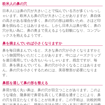
欧米人の鼻の穴
日本人には鼻の穴が大きいことで悩んでいる方が多くいらっし
ゃいます。欧米人も鼻の穴が大きいことがありますが、鼻自体
の高さがある場合が多く、鼻の穴の形は細長いため、さほど印
象を損ねることはありません。しかし日本人は鼻が低く、鼻の
穴が丸い為に、鼻の奥まで見えるような顔貌になり、コンプレ
ックスを抱えるようです。
鼻を摘まんでいれば小さくなりますか
鼻を毎日摘まんでいると、大きな鼻の穴が小さくなりますかと
いう御質問をいただくことがあります。中にはノーズクリップ
を連日着用している方もいらっしゃいます。残念ですが、毎
日、鼻を摘まんでいても、鼻の穴が小さくなることはありませ
ん。鼻の穴を小さくするためには、美容整形が必要になりま
す。
鼻筋を通して鼻の形を整える
鼻背が低く丸い鼻は、鼻の穴が目立つことがあります。このよ
うな場合、隆鼻術で鼻背を高くして鼻筋を通すことにより、鼻
の穴を目立たなくすることが出来ます。この手術は、比較的簡
単に出来るために、簡単な方法を望んでいる方に適応する治療