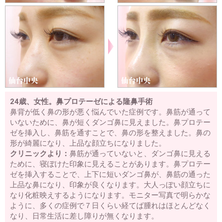
24歳、女性。鼻プロテーゼによる隆鼻手術
鼻背が低く鼻の形が悪く悩んでいた症例です。鼻筋が通って
いないために、鼻が短くダンゴ鼻に見えました。鼻プロテー
ゼを挿入し、鼻筋を通すことで、鼻の形を整えました。鼻の
形が綺麗になり、上品な顔立ちになりました。
クリニックより：
鼻筋が通っていないと、ダンゴ鼻に見える
ために、寝ぼけた印象に見えることがあります。鼻プロテー
ゼを挿入することで、上下に短いダンゴ鼻が、鼻筋の通った
上品な鼻になり、印象が良くなります。大人っぽい顔立ちに
なり化粧映えするようになります。モニター写真で明らかな
ように、多くの症例で７日くらい経てば腫れはほとんどなく
なり、日常生活に差し障りが無くなります。