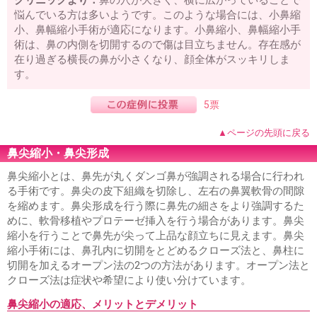
クリニックより：
鼻の穴が大きく、横に広がっていることで
悩んでいる方は多いようです。このような場合には、小鼻縮
小、鼻幅縮小手術が適応になります。小鼻縮小、鼻幅縮小手
術は、鼻の内側を切開するので傷は目立ちません。存在感が
在り過ぎる横長の鼻が小さくなり、顔全体がスッキリしま
す。
5票
▲ページの先頭に戻る
鼻尖縮小・鼻尖形成
鼻尖縮小とは、鼻先が丸くダンゴ鼻が強調される場合に行われ
る手術です。鼻尖の皮下組織を切除し、左右の鼻翼軟骨の間隙
を縮めます。鼻尖形成を行う際に鼻先の細さをより強調するた
めに、軟骨移植やプロテーゼ挿入を行う場合があります。鼻尖
縮小を行うことで鼻先が尖って上品な顔立ちに見えます。鼻尖
縮小手術には、鼻孔内に切開をとどめるクローズ法と、鼻柱に
切開を加えるオープン法の2つの方法があります。オープン法と
クローズ法は症状や希望により使い分けています。
鼻尖縮小の適応、メリットとデメリット