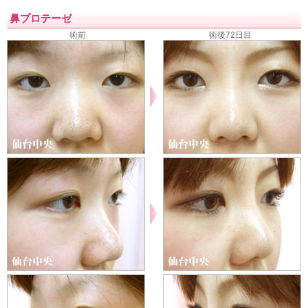
二重が取れた・元に戻った
三重まぶたを二重にする
予定
鼻プロテーゼ
外重瞼線・予定外線の修正
埋没法失敗
挙筋法失敗
埋没
術前
術後72日目
法後の眠そうな二重
二重の腫れを取る方法
二重整形後の
眼精疲労・肩こり・頭痛
上まぶたのタルミ取り失敗
裏ハ
ムラ法失敗
鼻プロテーゼが曲がっている
鼻プロテーゼ入
れ替え
小鼻縮小失敗
鼻尖縮小失敗
隆鼻注射失敗
レデ
ィエッセ失敗・除去
くぼみ目注射失敗
口唇注射失敗
ワ
キガの再手術
名医を知りたい
二重の名医を知りたい
埋没法の名医を知りたい
当院のご案内
料金表
アクセス
相談・質問
ご予約