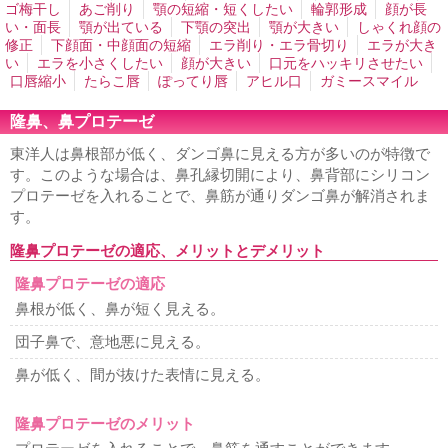
形成
法令線ヒアルロン酸注入
口周りのシワ取り
口角ヒ
ゴ梅干し
あご削り
顎の短縮・短くしたい
輪郭形成
顔が長
アルロン酸注入
上唇のシワ取りヒアルロン酸注入
エラ小
い・面長
顎が出ている
下顎の突出
顎が大きい
しゃくれ顔の
顔注射
小顔になりたい
鼻ヒアルロン酸注入
男性の隆鼻
修正
下顔面・中顔面の短縮
エラ削り・エラ骨切り
エラが大き
ヒアルロン酸
顎ヒアルロン酸注入
ホホの窪みヒアルロン
い
エラを小さくしたい
顔が大きい
口元をハッキリさせたい
酸注入
男性シワ取り
歯茎が見える
口唇縮小
たらこ唇
ぽってり唇
アヒル口
ガミースマイル
鼻、あご、唇
隆鼻、鼻プロテーゼ
隆鼻、鼻プロテーゼ
鼻筋を通す
鼻の穴を見えなくする
東洋人は鼻根部が低く、ダンゴ鼻に見える方が多いのが特徴で
鼻の穴が大きい
小鼻縮小・鼻幅縮小
鼻尖縮小・鼻尖形成
す。このような場合は、鼻孔縁切開により、鼻背部にシリコン
鼻を小さくする
鼻が横に広がっている
団子鼻を治したい
鼻が目立つ顔
あぐら鼻の整形
外人のような鼻
鼻が嫌
プロテーゼを入れることで、鼻筋が通りダンゴ鼻が解消されま
お勧め鼻整形
鼻中隔延長
人中短縮・鼻下短縮
鼻の形を
す。
整える整形
あごプロテーゼ、あご形成術
顎がない
顎の
ラインを出す
割れアゴ修正
アゴ梅干し
あご削り
顎の
隆鼻プロテーゼの適応、メリットとデメリット
短縮・短くしたい
輪郭形成
顔が長い・面長
顎が出てい
隆鼻プロテーゼの適応
る
下顎の突出
顎が大きい
しゃくれ顔の修正
下顔面・
中顔面の短縮
エラ削り・エラ骨切り
エラが大きい
エラ
鼻根が低く、鼻が短く見える。
を小さくしたい
顔が大きい
口元をハッキリさせたい
口
唇縮小
たらこ唇
ぽってり唇
アヒル口
ガミースマイル
団子鼻で、意地悪に見える。
若返り
鼻が低く、間が抜けた表情に見える。
フェイスリフト
ネックリフト
目元の若返り
ゴルゴ線を
消したい
顔のたるみ
男性の若返り
隆鼻プロテーゼのメリット