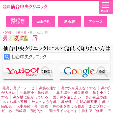
HOME
× 閉じる
目(二重まぶた)
パッチリ目デカ目二重
モデルのような目
目力アップ二重
電話予約
web予約
料金表
アクセス
二重埋没法
腫れない二重
埋没法の経過
腫れないパッチ
9:30～20:00
リ目
印象を変えないで綺麗になりたい、クイック二重
自
然な二重
黒目整形
目を大きくしたい
理想の二重
究極
HOME
>
治療内容
> 鼻、あご、唇
鼻、あご、唇
の戻らない二重
美人に見える二重
可愛い二重
目が小さ
い
二重全切開法
切開法のダウンタイム
腫れない切開法
二重左右差修正
平行二重
末広二重
セクシー二重ネコ目
整形
二重の幅を広げたい
まつ毛の生え際が見える二重
アイプチかぶれ
顔面の非対称・バランス
男性二重手術
男性二重切開法
イケメン二重
目頭切開
男性目頭切開
目尻切開
切れ長の目
目の横幅を広げる
眼瞼下垂
切ら
ない眼瞼下垂
目つき矯正
眼瞼下垂による左右差
ハード
コンタクトによる眼瞼下垂
腫れない眼瞼下垂
重症眼瞼下
垂
上まぶたのたるみとり
目の下のシワたるみ取りクマ消
し
目の下の脂肪取り
目の裏から脂肪取り
目袋目の下の
膨らみ取り
切らないタルミ取り手術
離れ目
幼く見える
隆鼻、鼻プロテーゼ
鼻筋を通す
鼻の穴を見えなくする
鼻の穴
顔の整形
魅力的な目元整形
目と眉を近づける
くぼみ目
が大きい
小鼻縮小・鼻幅縮小
鼻尖縮小・鼻尖形成
鼻を小さく
治療
する
鼻が横に広がっている
団子鼻を治したい
鼻が目立つ顔
あぐら鼻の整形
外人のような鼻
鼻が嫌
お勧め鼻整形
鼻中
プチ整形
隔延長
人中短縮・鼻下短縮
鼻の形を整える整形
あごプロテー
目の下ヒアルロン酸注入
目の周りのシワ
涙袋形成、涙堂
ゼ、あご形成術
顎がない
顎のラインを出す
割れアゴ修正
ア