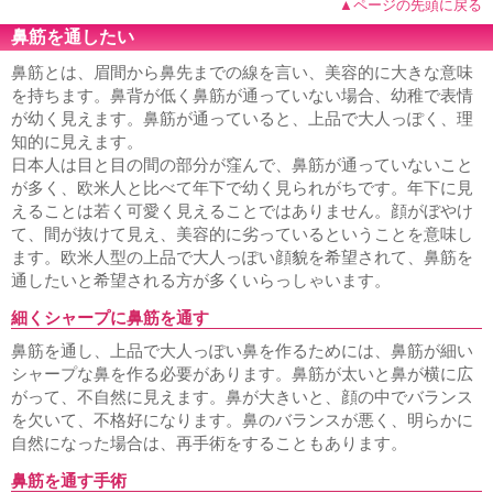
▲ページの先頭に戻る
鼻筋を通したい
鼻筋とは、眉間から鼻先までの線を言い、美容的に大きな意味
を持ちます。鼻背が低く鼻筋が通っていない場合、幼稚で表情
が幼く見えます。鼻筋が通っていると、上品で大人っぽく、理
知的に見えます。
日本人は目と目の間の部分が窪んで、鼻筋が通っていないこと
が多く、欧米人と比べて年下で幼く見られがちです。年下に見
えることは若く可愛く見えることではありません。顔がぼやけ
て、間が抜けて見え、美容的に劣っているということを意味し
ます。欧米人型の上品で大人っぽい顔貌を希望されて、鼻筋を
通したいと希望される方が多くいらっしゃいます。
細くシャープに鼻筋を通す
鼻筋を通し、上品で大人っぽい鼻を作るためには、鼻筋が細い
シャープな鼻を作る必要があります。鼻筋が太いと鼻が横に広
がって、不自然に見えます。鼻が大きいと、顔の中でバランス
を欠いて、不格好になります。鼻のバランスが悪く、明らかに
自然になった場合は、再手術をすることもあります。
鼻筋を通す手術