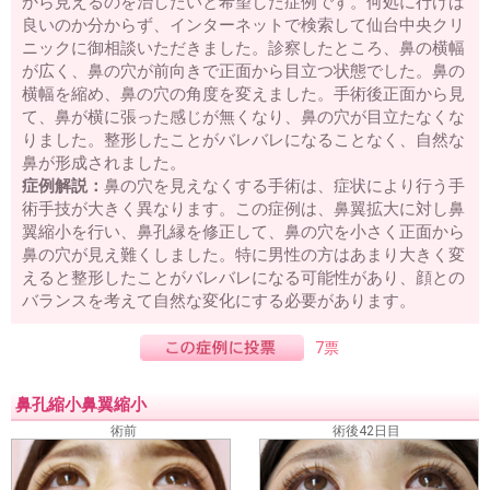
から見えるのを治したいと希望した症例です。何処に行けば
良いのか分からず、インターネットで検索して仙台中央クリ
ニックに御相談いただきました。診察したところ、鼻の横幅
が広く、鼻の穴が前向きで正面から目立つ状態でした。鼻の
横幅を縮め、鼻の穴の角度を変えました。手術後正面から見
て、鼻が横に張った感じが無くなり、鼻の穴が目立たなくな
りました。整形したことがバレバレになることなく、自然な
鼻が形成されました。
症例解説：
鼻の穴を見えなくする手術は、症状により行う手
術手技が大きく異なります。この症例は、鼻翼拡大に対し鼻
翼縮小を行い、鼻孔縁を修正して、鼻の穴を小さく正面から
鼻の穴が見え難くしました。特に男性の方はあまり大きく変
えると整形したことがバレバレになる可能性があり、顔との
バランスを考えて自然な変化にする必要があります。
7票
鼻孔縮小鼻翼縮小
術前
術後42日目