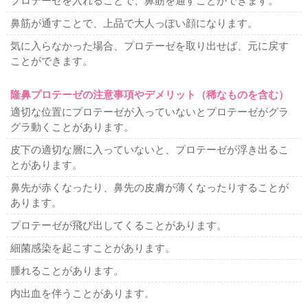
プロテーゼを入れることで、鼻筋を通すことができます。
脂肪吸引
顔、首の脂肪吸引
ホホ、アゴの脂肪吸引
顔のラインをシ
鼻筋が通すことで、上品で大人っぽい顔になります。
ャープに
顔痩せ・顔太り
二重顎を治したい
二の腕の脂
肪吸引
気に入らなかった場合、プロテーゼを取り出せば、元に戻す
ことができます。
耳の美容整形
耳たぶが切れた
隆鼻プロテーゼの注意事項やデメリット（稀なものを含む）
難易度の高い美容整形
適切な位置にプロテーゼが入っていないとプロテーゼがグラ
カミングアウト整形
アイドル顔整形
フルカスタム整形
グラ動くことがあります。
可愛くなりたい
綺麗になりたい
整形したのに変わらない
お任せ美容整形
整形シンデレラ
美人になりたい
皮下の適切な層に入っていないと、プロテーゼが浮き出るこ
とがあります。
薄毛治療
鼻先が赤くなったり、鼻先の皮膚が薄くなったりすることが
薄毛治療
ハーグ療法
男性の薄毛治療
女性の薄毛治療
あります。
腋臭多汗症治療
プロテーゼが飛び出してくることがあります。
再発しない腋臭多汗症
細菌感染を起こすことがあります。
他院修正
幅広二重ラインを狭く
目頭切開失敗
二重ラインのねじれ
腫れることがあります。
脂肪取り二重失敗
不自然な二重ライン
切開法で目が開き
内出血を伴うことがあります。
難くなった
二重切開法の修正時期
二重切開法後の左右差
二重繰り返し修正
整形顔修正
眼瞼下垂失敗による左右差