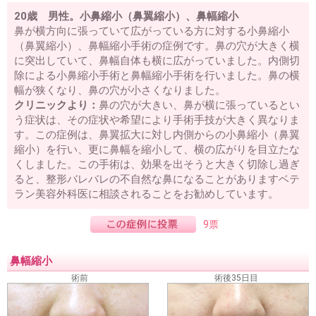
20歳 男性。小鼻縮小（鼻翼縮小）、鼻幅縮小
鼻が横方向に張っていて広がっている方に対する小鼻縮小
（鼻翼縮小）、鼻幅縮小手術の症例です。鼻の穴が大きく横
に突出していて、鼻幅自体も横に広がっていました。内側切
除による小鼻縮小手術と鼻幅縮小手術を行いました。鼻の横
幅が狭くなり、鼻の穴が小さくなりました。
クリニックより：
鼻の穴が大きい、鼻が横に張っているとい
う症状は、その症状や希望により手術手技が大きく異なりま
す。この症例は、鼻翼拡大に対し内側からの小鼻縮小（鼻翼
縮小）を行い、更に鼻幅を縮小して、横の広がりを目立たな
くしました。この手術は、効果を出そうと大きく切除し過ぎ
ると、整形バレバレの不自然な鼻になることがありますベテ
ラン美容外科医に相談されることをお勧めしています。
9票
鼻幅縮小
術前
術後35日目