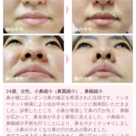
24歳、女性。小鼻縮小（鼻翼縮小）、鼻幅縮小
鼻が横に広いダンゴ鼻の修正を希望された症例です。インタ
ーネット検索により仙台中央クリニックに御来院いただきま
した。診察したところ、小鼻が発達して鼻の穴が丸く、鼻幅
が広がって、鼻全体が大きく横長に見えました。小鼻縮小、
鼻幅縮小手術を行うことにより、鼻を小さくスッキリしまし
た。小鼻が小さくなり鼻の穴の丸みが取れました。