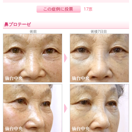
17票
鼻プロテーゼ
術前
術後7日目