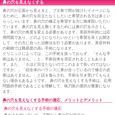
鼻の穴を見えなくする
鼻の穴が正面から見えると、ブタ鼻で間が抜けたイメージにな
るために、鼻の穴を目立たなくしたいと希望される方は多くい
らっしゃいます。鼻の穴の修正を希望する方に御来院いただい
ています。鼻の穴を見え難くするためには鼻の穴を小さくし
て、鼻の穴の角度を変える必要があります。美容外科的には応
用問題であり、どのようになりたいかという希望を良くお聞き
して、その方に合った治療法を行う必要があります。美容外科
の範疇では難易度の高い手術になります。
クリニックによっては、この手術を扱っておらず、「そんな手
術はありません。」と、手術自体を否定されることもありま
す。また、「さほど目立たないのでこのままで良いのではない
ですか。」「顔全体のバランスに鼻が合っているので修正の必
要はありません。」と話を逸らされ、手術を引き受けてもらえ
ない場合もあるようです。 鼻の穴を見えなくする手術は、応用
問題的手術であることを理解して、執刀医の選択が重要になり
ます。
鼻の穴を見えなくする手術の適応、メリットとデメリット
鼻の穴を見えなくする手術の適応