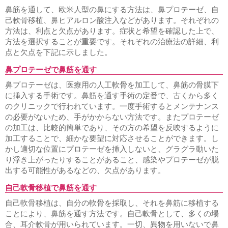
鼻筋を通して、欧米人型の鼻にする方法は、鼻プロテーゼ、自
己軟骨移植、鼻ヒアルロン酸注入などがあります。それぞれの
方法は、利点と欠点があります。症状と希望を確認した上で、
方法を選択することが重要です。それぞれの治療法の詳細、利
点と欠点を下記に示しました。
鼻プロテーゼで鼻筋を通す
鼻プロテーゼは、医療用の人工軟骨を加工して、鼻筋の骨膜下
に挿入する手術です。鼻筋を通す手術の定番で、古くから多く
のクリニックで行われています。一度手術するとメンテナンス
の必要がないため、手がかからない方法です。またプロテーゼ
の加工は、比較的簡単であり、その方の希望を反映するように
加工することで、細かな要望に対応させることができます。し
かし適切な位置にプロテーゼを挿入しないと、グラグラ動いた
り浮き上がったりすることがあること、感染やプロテーゼが脱
出する可能性があるなどの、欠点があります。
自己軟骨移植で鼻筋を通す
自己軟骨移植は、自分の軟骨を採取し、それを鼻筋に移植する
ことにより、鼻筋を通す方法です。自己軟骨として、多くの場
合、耳介軟骨が用いられています。一切、異物を用いないで鼻