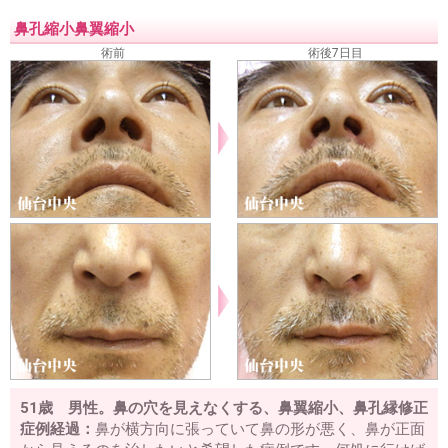
鼻孔縮小鼻翼縮小
術前
術後7日目
51歳 男性。鼻の穴を見えなくする、鼻翼縮小、鼻孔縁修正
症例経過：
鼻が横方向に張っていて鼻の形が悪く、鼻が正面