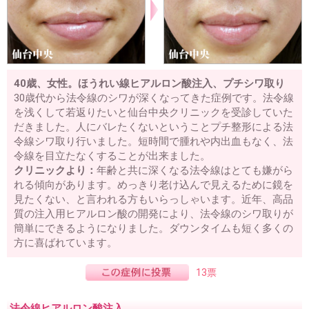
40歳、女性。ほうれい線ヒアルロン酸注入、プチシワ取り
30歳代から法令線のシワが深くなってきた症例です。法令線
を浅くして若返りたいと仙台中央クリニックを受診していた
だきました。人にバレたくないということプチ整形による法
令線シワ取り行いました。短時間で腫れや内出血もなく、法
令線を目立たなくすることが出来ました。
クリニックより：
年齢と共に深くなる法令線はとても嫌がら
れる傾向があります。めっきり老け込んで見えるために鏡を
見たくない、と言われる方もいらっしゃいます。近年、高品
質の注入用ヒアルロン酸の開発により、法令線のシワ取りが
簡単にできるようになりました。ダウンタイムも短く多くの
方に喜ばれています。
13票
法令線ヒアルロン酸注入