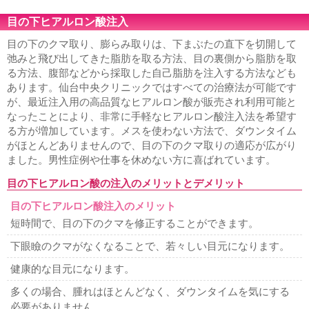
形成
法令線ヒアルロン酸注入
口周りのシワ取り
口角ヒ
アルロン酸注入
上唇のシワ取りヒアルロン酸注入
エラ小
目の下ヒアルロン酸注入
顔注射
小顔になりたい
鼻ヒアルロン酸注入
男性の隆鼻
ヒアルロン酸
顎ヒアルロン酸注入
ホホの窪みヒアルロン
目の下のクマ取り、膨らみ取りは、下まぶたの直下を切開して
酸注入
男性シワ取り
歯茎が見える
弛みと飛び出してきた脂肪を取る方法、目の裏側から脂肪を取
る方法、腹部などから採取した自己脂肪を注入する方法なども
鼻、あご、唇
あります。仙台中央クリニックではすべての治療法が可能です
隆鼻、鼻プロテーゼ
鼻筋を通す
鼻の穴を見えなくする
が、最近注入用の高品質なヒアルロン酸が販売され利用可能と
鼻の穴が大きい
小鼻縮小・鼻幅縮小
鼻尖縮小・鼻尖形成
なったことにより、非常に手軽なヒアルロン酸注入法を希望す
鼻を小さくする
鼻が横に広がっている
団子鼻を治したい
る方が増加しています。メスを使わない方法で、ダウンタイム
鼻が目立つ顔
あぐら鼻の整形
外人のような鼻
鼻が嫌
がほとんどありませんので、目の下のクマ取りの適応が広がり
お勧め鼻整形
鼻中隔延長
人中短縮・鼻下短縮
鼻の形を
整える整形
あごプロテーゼ、あご形成術
顎がない
顎の
ました。男性症例や仕事を休めない方に喜ばれています。
ラインを出す
割れアゴ修正
アゴ梅干し
あご削り
顎の
目の下ヒアルロン酸の注入のメリットとデメリット
短縮・短くしたい
輪郭形成
顔が長い・面長
顎が出てい
る
下顎の突出
顎が大きい
しゃくれ顔の修正
下顔面・
目の下ヒアルロン酸注入のメリット
中顔面の短縮
エラ削り・エラ骨切り
エラが大きい
エラ
を小さくしたい
顔が大きい
口元をハッキリさせたい
口
短時間で、目の下のクマを修正することができます。
唇縮小
たらこ唇
ぽってり唇
アヒル口
ガミースマイル
下眼瞼のクマがなくなることで、若々しい目元になります。
若返り
健康的な目元になります。
フェイスリフト
ネックリフト
目元の若返り
ゴルゴ線を
消したい
顔のたるみ
男性の若返り
多くの場合、腫れはほとんどなく、ダウンタイムを気にする
必要がありません。