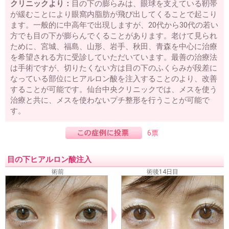
クリニックより：
目の下の膨らみは、眼球を支えている靭帯
が緩むことにより眼窩内脂肪が飛び出してくることで起こり
ます。一般的に中高年で出現しますが、20代から30代の若い
方でも目の下が膨らんでくることがあります。老けて見られ
ために、宮城、福島、山形、岩手、秋田、青森を中心に治療
を希望される方に受診していただいています。最善の治療法
は手術ですが、切りたくない方は目の下のふくらみが段差に
なっている部位にヒアルロン酸を注入することのより、改善
することが可能です。仙台中央クリニックでは、メスを使う
治療と共に、メスを使わないプチ整形を行うことが可能で
す。
6票
目の下ヒアルロン酸注入
術前
術後14日目