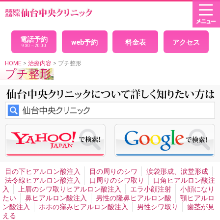
HOME
× 閉じる
目(二重まぶた)
パッチリ目デカ目二重
モデルのような目
目力アップ二重
電話予約
web予約
料金表
アクセス
二重埋没法
腫れない二重
埋没法の経過
腫れないパッチ
9:30～20:00
リ目
印象を変えないで綺麗になりたい、クイック二重
自
然な二重
黒目整形
目を大きくしたい
理想の二重
究極
HOME
>
治療内容
> プチ整形
プチ整形
の戻らない二重
美人に見える二重
可愛い二重
目が小さ
い
二重全切開法
切開法のダウンタイム
腫れない切開法
二重左右差修正
平行二重
末広二重
セクシー二重ネコ目
整形
二重の幅を広げたい
まつ毛の生え際が見える二重
アイプチかぶれ
顔面の非対称・バランス
男性二重手術
男性二重切開法
イケメン二重
目頭切開
男性目頭切開
目尻切開
切れ長の目
目の横幅を広げる
眼瞼下垂
切ら
ない眼瞼下垂
目つき矯正
眼瞼下垂による左右差
ハード
コンタクトによる眼瞼下垂
腫れない眼瞼下垂
重症眼瞼下
垂
上まぶたのたるみとり
目の下のシワたるみ取りクマ消
し
目の下の脂肪取り
目の裏から脂肪取り
目袋目の下の
膨らみ取り
切らないタルミ取り手術
離れ目
幼く見える
目の下ヒアルロン酸注入
目の周りのシワ
涙袋形成、涙堂形成
顔の整形
魅力的な目元整形
目と眉を近づける
くぼみ目
法令線ヒアルロン酸注入
口周りのシワ取り
口角ヒアルロン酸注
治療
入
上唇のシワ取りヒアルロン酸注入
エラ小顔注射
小顔になり
たい
鼻ヒアルロン酸注入
男性の隆鼻ヒアルロン酸
顎ヒアルロ
プチ整形
ン酸注入
ホホの窪みヒアルロン酸注入
男性シワ取り
歯茎が見
目の下ヒアルロン酸注入
目の周りのシワ
涙袋形成、涙堂
える