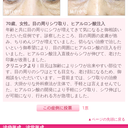
70歳、女性。目の周りシワ取り、ヒアルロン酸注入
年齢と共に目の周りにシワが増えてきて気になると御相談い
ただいた症例です。診察したところ、目の周囲の皮膚が弛
み、ちりめんジワが増えていました。切らない治療で治した
いという御希望により、目の周囲にヒアルロン酸の注入を行
いました。ヒアルロン酸注入直後からシワが伸びて、老けた
印象が改善しました。
クリニックより：
目元は加齢によりシワが出来やすい部位で
す。目の周りのシワはとても目立ち、老け顔になるため、御
相談をいただいています。一昔前までは、シワ取りの治療
は、大掛かりな外科療法が主体で、手軽とは言えませんでし
た。ヒアルロン酸の開発により手軽にシワ取り、シワ伸ばし
が可能になり、行われる方が急増しました。
1票
▲ページの先頭に戻る
涙袋形成、涙堂形成