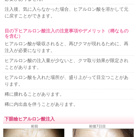
脂肪吸引
顔、首の脂肪吸引
ホホ、アゴの脂肪吸引
顔のラインをシ
注入後、気に入らなかった場合、ヒアルロン酸を溶かして元
ャープに
顔痩せ・顔太り
二重顎を治したい
二の腕の脂
に戻すことができます。
肪吸引
耳の美容整形
目の下ヒアルロン酸注入の注意事項やデメリット（稀なもの
を含む）
耳たぶが切れた
ヒアルロン酸が吸収されると、再びクマが現れるために、再
難易度の高い美容整形
注入が必要になります。
カミングアウト整形
アイドル顔整形
フルカスタム整形
ヒアルロン酸の注入量が少ないと、クマ取り効果が限定され
可愛くなりたい
綺麗になりたい
整形したのに変わらない
お任せ美容整形
整形シンデレラ
美人になりたい
ことがあります。
薄毛治療
ヒアルロン酸を入れた場所が、盛り上がって目立つことがあ
ります。
薄毛治療
ハーグ療法
男性の薄毛治療
女性の薄毛治療
稀に腫れることがあります。
腋臭多汗症治療
再発しない腋臭多汗症
稀に内出血を伴うことがあります。
他院修正
下眼瞼ヒアルロン酸注入
幅広二重ラインを狭く
目頭切開失敗
二重ラインのねじれ
脂肪取り二重失敗
不自然な二重ライン
切開法で目が開き
術前
術後7日目
難くなった
二重切開法の修正時期
二重切開法後の左右差
二重繰り返し修正
整形顔修正
眼瞼下垂失敗による左右差