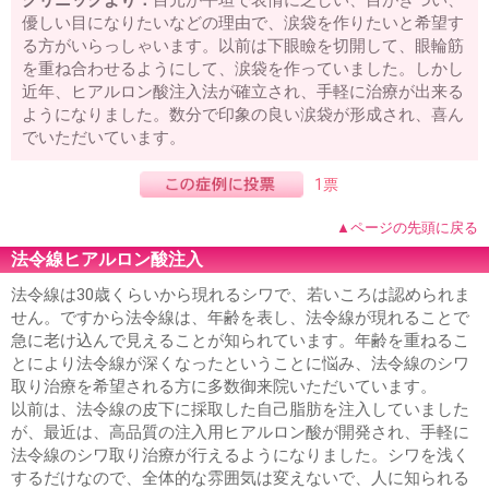
クリニックより：
目元が平坦で表情に乏しい、目がきつい、
優しい目になりたいなどの理由で、涙袋を作りたいと希望す
る方がいらっしゃいます。以前は下眼瞼を切開して、眼輪筋
を重ね合わせるようにして、涙袋を作っていました。しかし
近年、ヒアルロン酸注入法が確立され、手軽に治療が出来る
ようになりました。数分で印象の良い涙袋が形成され、喜ん
でいただいています。
1票
▲ページの先頭に戻る
法令線ヒアルロン酸注入
法令線は30歳くらいから現れるシワで、若いころは認められま
せん。ですから法令線は、年齢を表し、法令線が現れることで
急に老け込んで見えることが知られています。年齢を重ねるこ
とにより法令線が深くなったということに悩み、法令線のシワ
取り治療を希望される方に多数御来院いただいています。
以前は、法令線の皮下に採取した自己脂肪を注入していました
が、最近は、高品質の注入用ヒアルロン酸が開発され、手軽に
法令線のシワ取り治療が行えるようになりました。シワを浅く
するだけなので、全体的な雰囲気は変えないで、人に知られる