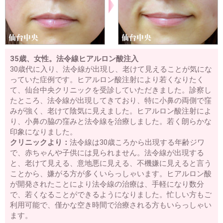
35歳、女性。法令線ヒアルロン酸注入
30歳代に入り、法令線が出現し、老けて見えることが気にな
っていた症例です。ヒアルロン酸注射により若くなりたく
て、仙台中央クリニックを受診していただきました。診察し
たところ、法令線が出現してきており、特に小鼻の両側で窪
みが強く、老けて陰気に見えました。ヒアルロン酸注射によ
り、小鼻の脇の窪みと法令線を治療しました。若く朗らかな
印象になりました。
クリニックより：
法令線は30歳ころから出現する年齢ジワ
で、赤ちゃんや子供には見られません。法令線が出現する
と、老けて見える、意地悪に見える、不機嫌に見えると言う
ことから、嫌がる方が多くいらっしゃいます。ヒアルロン酸
が開発されたことにより法令線の治療は、手軽になり数分
で、若くなることができるようになりました。忙しい方もご
利用可能で、僅かな空き時間で治療される方もいらっしゃい
ます。