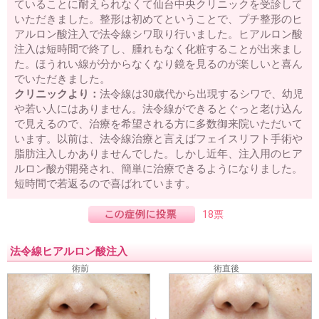
ていることに耐えられなくて仙台中央クリニックを受診して
いただきました。整形は初めてということで、プチ整形のヒ
アルロン酸注入で法令線シワ取り行いました。ヒアルロン酸
注入は短時間で終了し、腫れもなく化粧することが出来まし
た。ほうれい線が分からなくなり鏡を見るのが楽しいと喜ん
でいただきました。
クリニックより：
法令線は30歳代から出現するシワで、幼児
や若い人にはありません。法令線ができるとぐっと老け込ん
で見えるので、治療を希望される方に多数御来院いただいて
います。以前は、法令線治療と言えばフェイスリフト手術や
脂肪注入しかありませんでした。しかし近年、注入用のヒア
ルロン酸が開発され、簡単に治療できるようになりました。
短時間で若返るので喜ばれています。
18票
法令線ヒアルロン酸注入
術前
術直後