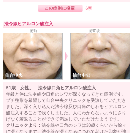
6票
法令線ヒアルロン酸注入
術前
術直後
51歳 女性。 法令線口角ヒアルロン酸注入
年齢と伴に法令線や口角のシワが深くなってきた症例です。
プチ整形を希望して仙台中央クリニックを受診していただき
ました。深く入り込んだ法令線及び口角のしわをヒアルロン
酸注入することで浅くしました。人にわからないようにさり
げなく若返ることができて満足していただけたようです。
クリニックより：
法令線や口角のシワは30歳くらいから徐々
に深くなります。法令線が深くなるにつれて老けた印象が強