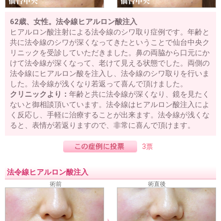
62歳、女性。法令線ヒアルロン酸注入
ヒアルロン酸注射による法令線のシワ取り症例です。年齢と
共に法令線のシワが深くなってきたということで仙台中央ク
リニックを受診していただきました。鼻の両脇から口元にか
けて法令線が深くなって、老けて見える状態でした。両側の
法令線にヒアルロン酸を注入し、法令線のシワ取りを行いま
した。法令線が浅くなり若返って喜んで頂けました。
クリニックより：
年齢と共に法令線が深くなり、鏡を見たく
ないと御相談頂いています。法令線はヒアルロン酸注入によ
く反応し、手軽に治療することが出来ます。法令線が浅くな
ると、表情が若返りますので、非常に喜んで頂けます。
3票
法令線ヒアルロン酸注入
術前
術直後