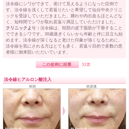
法令線にシワができて、老けて見えるようになった症例で
す。法令線を浅くして若返りたいと希望して仙台中央クリニ
ックを受診していただきました。腫れや内出血もほとんどな
く、短時間でシワが取れ若返り満足していただけました。
クリニックより：
法令線は、頬部の皮下脂肪が下垂すること
でできるシワです。30歳過ぎくらいから年齢と伴に目立ち始
めます。法令線が深くなると老けた印象が強くなるために、
法令線を気にされる方はとても多く、若返り目的で多数の患
者様に御来院いただいています。
32票
法令線ヒアルロン酸注入
術前
術直後