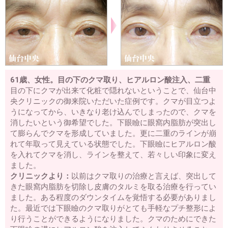
二重が取れた・元に戻った
三重まぶたを二重にする
予定
外重瞼線・予定外線の修正
埋没法失敗
挙筋法失敗
埋没
法後の眠そうな二重
二重の腫れを取る方法
二重整形後の
眼精疲労・肩こり・頭痛
上まぶたのタルミ取り失敗
裏ハ
ムラ法失敗
鼻プロテーゼが曲がっている
鼻プロテーゼ入
れ替え
小鼻縮小失敗
鼻尖縮小失敗
隆鼻注射失敗
レデ
ィエッセ失敗・除去
くぼみ目注射失敗
口唇注射失敗
ワ
キガの再手術
61歳、女性。目の下のクマ取り、ヒアルロン酸注入、二重
名医を知りたい
目の下にクマが出来て化粧で隠れないということで、仙台中
央クリニックの御来院いただいた症例です。クマが目立つよ
二重の名医を知りたい
埋没法の名医を知りたい
うになってから、いきなり老け込んでしまったので、クマを
当院のご案内
料金表
アクセス
相談・質問
ご予約
消したいという御希望でした。下眼瞼に眼窩内脂肪が突出し
て膨らんでクマを形成していました。更に二重のラインが崩
れて年取って見えている状態でした。下眼瞼にヒアルロン酸
を入れてクマを消し、ラインを整えて、若々しい印象に変え
ました。
クリニックより：
以前はクマ取りの治療と言えば、突出して
きた眼窩内脂肪を切除し皮膚のタルミを取る治療を行ってい
ました。ある程度のダウンタイムを覚悟する必要がありまし
た。最近では下眼瞼のクマ取りがとても手軽なプチ整形によ
り行うことができるようになりました。クマのためにできた