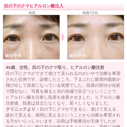
目の下のクマヒアルロン酸注入
術前
術後7日目
46歳、女性。目の下のクマ取り、ヒアルロン酸注射
目の下にクマができて老けて見られるのがいやで治療を希望
された症例です。診察したところ、下まぶたに眼窩内脂肪が
飛び出して段差になっている状態でした。段差の部分が化粧
で隠せない、写真を撮ると光の加減で目立つということで、
ヒアルロン酸を注射し段差を改善させました。ヒアルロン酸
注射後、段差は目立たなくなり、若々しくなりました。
クリニックより：
目の下にクマができると、老けて見える、
疲れて見える、病弱に見えるということから治療を希望され
る方がいらっしゃいます。以前は手術療法が主体でしたが、
近年ヒアルロン酸注射で治療できるようになり、手軽に治療