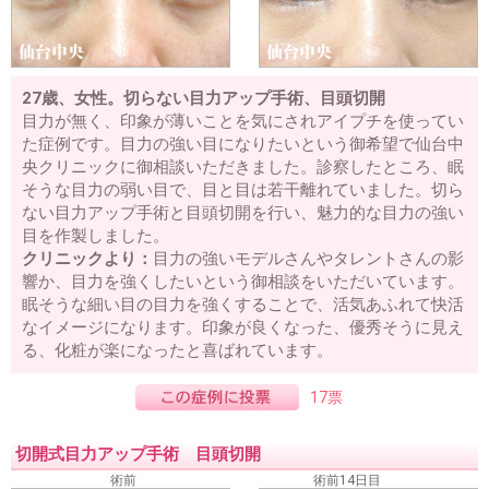
27歳、女性。切らない目力アップ手術、目頭切開
目力が無く、印象が薄いことを気にされアイプチを使ってい
た症例です。目力の強い目になりたいという御希望で仙台中
央クリニックに御相談いただきました。診察したところ、眠
そうな目力の弱い目で、目と目は若干離れていました。切ら
ない目力アップ手術と目頭切開を行い、魅力的な目力の強い
目を作製しました。
クリニックより：
目力の強いモデルさんやタレントさんの影
響か、目力を強くしたいという御相談をいただいています。
眠そうな細い目の目力を強くすることで、活気あふれて快活
なイメージになります。印象が良くなった、優秀そうに見え
る、化粧が楽になったと喜ばれています。
17票
切開式目力アップ手術 目頭切開
術前
術前14日目