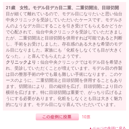
21歳 女性。モデル目デカ目二重、二重切開法、目頭切開
目が細くて離れているので、モデル目になりたいと思い仙台
中央クリニックを受診していただいたケースです。モデルさ
んのようなデカ目にすることを引き受けてもらえるかどうか
で心配されて、仙台中央クリニックを受診していただきまし
たが、二重切開法と目頭切開を併用すれば可能であると判断
し、手術をお受けしました。存在感のある大きな希望のモデ
ル目になりました。家族にも「化粧をしなくても目が大きく
なった。」と喜んでもらえたようです。
クリニックより：
仙台中央クリニックではモデル目を希望さ
れ、受診していただくことが増えています。モデル目の作製
は目の整形手術の中でも最も難しい手術になります。このケ
ースのように、二重切開法と目頭切開を併用することもあり
ます。切開法により、目の縦径を広げ、目頭切開により目の
横径を広げます。特に目頭切開は重要で、がっちり広げるよ
うにする必要があります。化粧をしなくとも目は大きく魅力
的になります。モデル目になり喜んでいただいています。
10票
▲ページの先頭に戻る