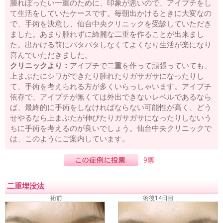
腫れぼったい一重のために、印象が悪いので、アイプチをし
て生活をしていたケースです。毎朝出かけるときに大変なの
で、手術を決意し、仙台中央クリニックを受診していただき
ました。あまり腫れずに綺麗な二重を作ることが出来まし
た。出かける前にバタバタしなくてよくなり生活が楽になり
喜んでいただきました。
クリニックより：
アイプチで二重を作って頑張っていても、
上まぶたにシワができたり腫れたりガサガサになったりし
て、手術を考えられる方が多くいらっしゃいます。アイプチ
依存で、アイプチが無くては外出できないレベルであるなら
ば、最終的に手術をしなければならない可能性が高く、どう
せやるなら上まぶたが伸びたりガサガサになったりしないう
ちに手術を考えるのが良いでしょう。仙台中央クリニックで
は、このようにご案内しています。
9票
二重埋没法
術前
術後14日目