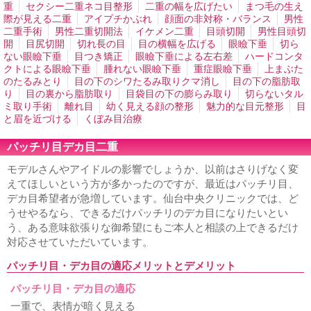
形成
法令線ヒアルロン酸注入
口周りのシワ取り
口角ヒ
重
セクシー二重ネコ目整形
二重の幅を広げたい
まつ毛の生え
アルロン酸注入
上唇のシワ取りヒアルロン酸注入
エラ小
際が見える二重
アイプチかぶれ
顔面の非対称・バランス
男性
顔注射
小顔になりたい
鼻ヒアルロン酸注入
男性の隆鼻
二重手術
男性二重切開法
イケメン二重
目頭切開
男性目頭切
ヒアルロン酸
顎ヒアルロン酸注入
ホホの窪みヒアルロン
開
目尻切開
切れ長の目
目の横幅を広げる
眼瞼下垂
切ら
酸注入
男性シワ取り
歯茎が見える
ない眼瞼下垂
目つき矯正
眼瞼下垂による左右差
ハードコンタ
クトによる眼瞼下垂
腫れない眼瞼下垂
重症眼瞼下垂
上まぶた
鼻、あご、唇
のたるみとり
目の下のシワたるみ取りクマ消し
目の下の脂肪取
り
目の裏から脂肪取り
目袋目の下の膨らみ取り
切らないタル
隆鼻、鼻プロテーゼ
鼻筋を通す
鼻の穴を見えなくする
ミ取り手術
離れ目
幼く見える顔の整形
魅力的な目元整形
目
鼻の穴が大きい
小鼻縮小・鼻幅縮小
鼻尖縮小・鼻尖形成
と眉を近づける
くぼみ目治療
鼻を小さくする
鼻が横に広がっている
団子鼻を治したい
鼻が目立つ顔
あぐら鼻の整形
外人のような鼻
鼻が嫌
パッチリ目デカ目二重
お勧め鼻整形
鼻中隔延長
人中短縮・鼻下短縮
鼻の形を
整える整形
あごプロテーゼ、あご形成術
顎がない
顎の
モデルさんやアイドルの影響でしょうか、以前はさりげなく変
ラインを出す
割れアゴ修正
アゴ梅干し
あご削り
顎の
えてほしいという方が多かったのですが、最近はパッチリ目、
短縮・短くしたい
輪郭形成
顔が長い・面長
顎が出てい
る
下顎の突出
顎が大きい
しゃくれ顔の修正
下顔面・
デカ目希望者が急増しています。仙台中央クリニックでは、ど
中顔面の短縮
エラ削り・エラ骨切り
エラが大きい
エラ
うせやるなら、できるだけパッチリのデカ目になりたいとい
を小さくしたい
顔が大きい
口元をハッキリさせたい
口
う、ある意味欲張りな御希望にもご本人と相談の上できるだけ
唇縮小
たらこ唇
ぽってり唇
アヒル口
ガミースマイル
対応させていただいています。
若返り
パッチリ目・デカ目の適応メリットとデメリット
フェイスリフト
ネックリフト
目元の若返り
ゴルゴ線を
消したい
顔のたるみ
男性の若返り
パッチリ目・デカ目の適応
一重で、表情が暗く見える