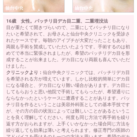
16歳 女性。パッチリ目デカ目二重、二重埋没法
目が重たくて開きづらいので、二重にしてパッチリ目になり
たいと希望されて、お母さんと仙台中央クリニックを受診さ
れたケースです。毎朝のアイプチが大変だったこともあり、
両親も手術を賛成していただいたようです。手術するのは初
めてで本当に緊張されましたが、希望のパッチリデカ目を形
成することが出来ました。デカ目になり両親も喜んでいただ
けました。
クリニックより：
仙台中央クリニックでは、パッチリデカ目
を希望される方が増えています。しかし比較的簡単にデカ目
になる場合と、デカ目になり難い場合があります。デカ目に
してもらおうと思い他院で手術してもらったが、希望通りに
ならなかったというケースに遭遇することがあります。パッ
チリ目を作るということは美容外科医としての基本手技です
が、その方の目の状況によっては難しいことがあるというこ
とを良く理解してください。何度も同じ方法で再手術を繰り
返す方がおられますが、上手くいかなかった場合同じ方法を
繰り返しても効果は薄いと考えられます。修正専門の医師の
アドバイスを受けるのも一つの方法と思います。希望のデカ