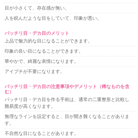
脂肪吸引
目が小さくて、存在感が無い。
顔、首の脂肪吸引
ホホ、アゴの脂肪吸引
顔のラインをシ
ャープに
顔痩せ・顔太り
二重顎を治したい
二の腕の脂
人を睨んだような目をしていて、印象が悪い。
肪吸引
耳の美容整形
パッチリ目・デカ目のメリット
耳たぶが切れた
上品で魅力的な目になることができます。
難易度の高い美容整形
印象の良い目になることができます。
カミングアウト整形
アイドル顔整形
フルカスタム整形
可愛くなりたい
綺麗になりたい
整形したのに変わらない
華やかで、綺麗な表情になります。
お任せ美容整形
整形シンデレラ
美人になりたい
アイプチが不要になります。
薄毛治療
薄毛治療
ハーグ療法
男性の薄毛治療
女性の薄毛治療
パッチリ目・デカ目の注意事項やデメリット（稀なものを含
む）
腋臭多汗症治療
パッチリ目・デカ目を作る手術は、通常の二重整形と比較し
再発しない腋臭多汗症
難易度が高くなります。
他院修正
無理なラインを設定すると、目が開き難くなることがありま
幅広二重ラインを狭く
目頭切開失敗
二重ラインのねじれ
す。
脂肪取り二重失敗
不自然な二重ライン
切開法で目が開き
難くなった
二重切開法の修正時期
二重切開法後の左右差
不自然な目になることがあります。
二重繰り返し修正
整形顔修正
眼瞼下垂失敗による左右差