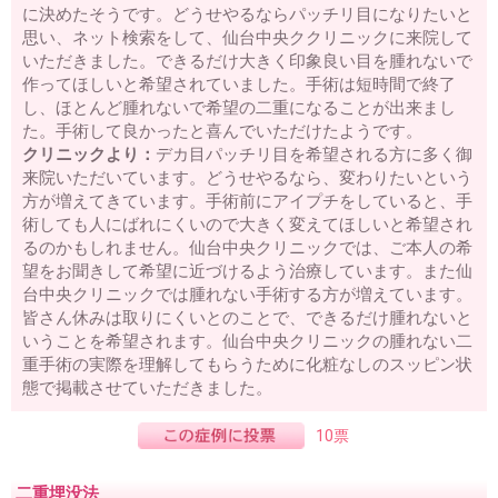
に決めたそうです。どうせやるならパッチリ目になりたいと
思い、ネット検索をして、仙台中央ククリニックに来院して
いただきました。できるだけ大きく印象良い目を腫れないで
作ってほしいと希望されていました。手術は短時間で終了
し、ほとんど腫れないで希望の二重になることが出来まし
た。手術して良かったと喜んでいただけたようです。
クリニックより：
デカ目パッチリ目を希望される方に多く御
来院いただいています。どうせやるなら、変わりたいという
方が増えてきています。手術前にアイプチをしていると、手
術しても人にばれにくいので大きく変えてほしいと希望され
るのかもしれません。仙台中央クリニックでは、ご本人の希
望をお聞きして希望に近づけるよう治療しています。また仙
台中央クリニックでは腫れない手術する方が増えています。
皆さん休みは取りにくいとのことで、できるだけ腫れないと
いうことを希望されます。仙台中央クリニックの腫れない二
重手術の実際を理解してもらうために化粧なしのスッピン状
態で掲載させていただきました。
10票
二重埋没法