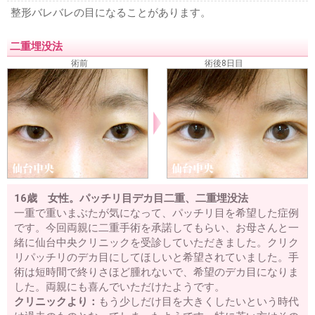
二重が取れた・元に戻った
三重まぶたを二重にする
予定
整形バレバレの目になることがあります。
外重瞼線・予定外線の修正
埋没法失敗
挙筋法失敗
埋没
法後の眠そうな二重
二重の腫れを取る方法
二重整形後の
二重埋没法
眼精疲労・肩こり・頭痛
上まぶたのタルミ取り失敗
裏ハ
ムラ法失敗
鼻プロテーゼが曲がっている
鼻プロテーゼ入
術前
術後8日目
れ替え
小鼻縮小失敗
鼻尖縮小失敗
隆鼻注射失敗
レデ
ィエッセ失敗・除去
くぼみ目注射失敗
口唇注射失敗
ワ
キガの再手術
名医を知りたい
二重の名医を知りたい
埋没法の名医を知りたい
当院のご案内
料金表
アクセス
相談・質問
ご予約
16歳 女性。パッチリ目デカ目二重、二重埋没法
一重で重いまぶたが気になって、パッチリ目を希望した症例
です。今回両親に二重手術を承諾してもらい、お母さんと一
緒に仙台中央クリニックを受診していただきました。クリク
リパッチリのデカ目にしてほしいと希望されていました。手
術は短時間で終りさほど腫れないで、希望のデカ目になりま
した。両親にも喜んでいただけたようです。
クリニックより：
もう少しだけ目を大きくしたいという時代