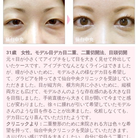
31歳 女性。モデル目デカ目二重、二重切開法、目頭切開
元々目が小さくてアイプチをして目を大きく見せて外出して
いたケースです。アイプチでなんとなくラインはできました
が、瞳が小さいために、モデルさんの様なデカ目を希望し
て、グラビアを持ってきて仙台中央クリニックを受診してい
ただきました。目が縦方向、横方向共に小さいために、縦横
両方とも広げて、モデルさんのような存在感のある大きな目
を目指しました。手術直後から大きく目が開いて今までと感
じが変わりました。徐々に腫れが引いて希望していたモデル
さんのような目を作ることが出来ました。化粧しなくても、
デカ目になり喜んでいただけたようです。
クリニックより：
二重整形のために来院される方は色々な希
望を持って、仙台中央クリニックを受診していただきます。
さりげない感じで目を大きくしたい、自分に似合う二重にし