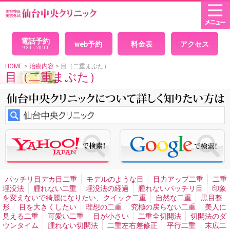
HOME
× 閉じる
目(二重まぶた)
パッチリ目デカ目二重
モデルのような目
目力アップ二重
電話予約
web予約
料金表
アクセス
二重埋没法
腫れない二重
埋没法の経過
腫れないパッチ
9:30～20:00
リ目
印象を変えないで綺麗になりたい、クイック二重
自
然な二重
黒目整形
目を大きくしたい
理想の二重
究極
HOME
>
治療内容
> 目（二重まぶた）
目（二重まぶた）
の戻らない二重
美人に見える二重
可愛い二重
目が小さ
い
二重全切開法
切開法のダウンタイム
腫れない切開法
二重左右差修正
平行二重
末広二重
セクシー二重ネコ目
整形
二重の幅を広げたい
まつ毛の生え際が見える二重
アイプチかぶれ
顔面の非対称・バランス
男性二重手術
男性二重切開法
イケメン二重
目頭切開
男性目頭切開
目尻切開
切れ長の目
目の横幅を広げる
眼瞼下垂
切ら
ない眼瞼下垂
目つき矯正
眼瞼下垂による左右差
ハード
コンタクトによる眼瞼下垂
腫れない眼瞼下垂
重症眼瞼下
垂
上まぶたのたるみとり
目の下のシワたるみ取りクマ消
し
目の下の脂肪取り
目の裏から脂肪取り
目袋目の下の
膨らみ取り
切らないタルミ取り手術
離れ目
幼く見える
パッチリ目デカ目二重
モデルのような目
目力アップ二重
二重
顔の整形
魅力的な目元整形
目と眉を近づける
くぼみ目
埋没法
腫れない二重
埋没法の経過
腫れないパッチリ目
印象
治療
を変えないで綺麗になりたい、クイック二重
自然な二重
黒目整
形
目を大きくしたい
理想の二重
究極の戻らない二重
美人に
プチ整形
見える二重
可愛い二重
目が小さい
二重全切開法
切開法のダ
目の下ヒアルロン酸注入
目の周りのシワ
涙袋形成、涙堂
ウンタイム
腫れない切開法
二重左右差修正
平行二重
末広二