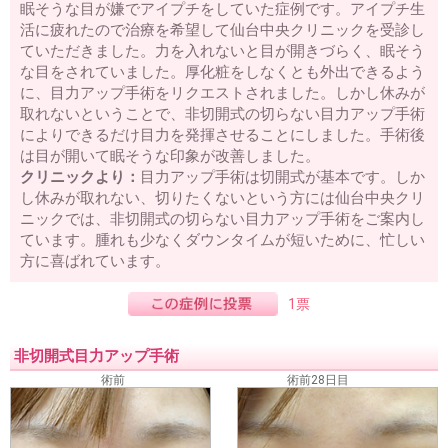
眠そうな目が嫌でアイプチをしていた症例です。アイプチ生
活に疲れたので治療を希望して仙台中央クリニックを受診し
ていただきました。力を入れないと目が開きづらく、眠そう
な目をされていました。厚化粧をしなくとも外出できるよう
に、目力アップ手術をリクエストされました。しかし休みが
取れないということで、非切開式の切らない目力アップ手術
によりできるだけ目力を発揮させることにしました。手術後
は目が開いて眠そうな印象が改善しました。
クリニックより：
目力アップ手術は切開式が基本です。しか
し休みが取れない、切りたくないという方には仙台中央クリ
ニックでは、非切開式の切らない目力アップ手術をご案内し
ています。腫れも少なくダウンタイムが短いために、忙しい
方に喜ばれています。
1票
非切開式目力アップ手術
術前
術前28日目