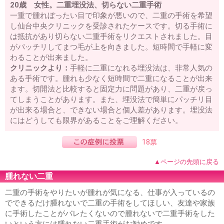
20歳 女性。二重埋没法、切らない二重手術
一重で腫れぼったい目で印象が悪いので、二重の手術を希望
し仙台中央クリニックを受診されたケースです。切る手術に
は抵抗があり切らない二重手術をリクエストされました。目
がパッチリしてまつ毛が上を向きました。短時間で手軽に変
わることが出来ました。
クリニックより：
手軽に二重になれる埋没法は、非常人気の
ある手術です。腫れも少なく短時間で二重になることが出来
ます。切開法と比較すると固定力に問題があり、二重が戻っ
てしまうことがあります。また、埋没法で簡単にパッチリ目
が出来る場合と、できない場合と個人差があります。埋没法
にはどうしても限界があることをご理解ください。
18票
▲ページの先頭に戻る
腫れない二重
二重の手術をやりたいが腫れが気になる、仕事が入っているの
でできるだけ腫れないで二重の手術をしてほしい、友達や家族
に手術したことがバレたくないので腫れないで二重手術をした
いという方には腫れない二重手術がお勧めです。