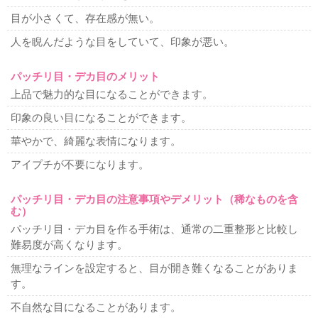
脂肪吸引
目が小さくて、存在感が無い。
顔、首の脂肪吸引
ホホ、アゴの脂肪吸引
顔のラインをシ
ャープに
顔痩せ・顔太り
二重顎を治したい
二の腕の脂
人を睨んだような目をしていて、印象が悪い。
肪吸引
耳の美容整形
パッチリ目・デカ目のメリット
耳たぶが切れた
上品で魅力的な目になることができます。
難易度の高い美容整形
印象の良い目になることができます。
カミングアウト整形
アイドル顔整形
フルカスタム整形
可愛くなりたい
綺麗になりたい
整形したのに変わらない
華やかで、綺麗な表情になります。
お任せ美容整形
整形シンデレラ
美人になりたい
アイプチが不要になります。
薄毛治療
薄毛治療
ハーグ療法
男性の薄毛治療
女性の薄毛治療
パッチリ目・デカ目の注意事項やデメリット（稀なものを含
む）
腋臭多汗症治療
パッチリ目・デカ目を作る手術は、通常の二重整形と比較し
再発しない腋臭多汗症
難易度が高くなります。
他院修正
無理なラインを設定すると、目が開き難くなることがありま
幅広二重ラインを狭く
目頭切開失敗
二重ラインのねじれ
す。
脂肪取り二重失敗
不自然な二重ライン
切開法で目が開き
難くなった
二重切開法の修正時期
二重切開法後の左右差
不自然な目になることがあります。
二重繰り返し修正
整形顔修正
眼瞼下垂失敗による左右差