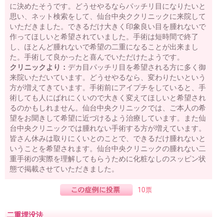
に決めたそうです。どうせやるならパッチリ目になりたいと
思い、ネット検索をして、仙台中央ククリニックに来院して
いただきました。できるだけ大きく印象良い目を腫れないで
作ってほしいと希望されていました。手術は短時間で終了
し、ほとんど腫れないで希望の二重になることが出来まし
た。手術して良かったと喜んでいただけたようです。
クリニックより：
デカ目パッチリ目を希望される方に多く御
来院いただいています。どうせやるなら、変わりたいという
方が増えてきています。手術前にアイプチをしていると、手
術しても人にばれにくいので大きく変えてほしいと希望され
るのかもしれません。仙台中央クリニックでは、ご本人の希
望をお聞きして希望に近づけるよう治療しています。また仙
台中央クリニックでは腫れない手術する方が増えています。
皆さん休みは取りにくいとのことで、できるだけ腫れないと
いうことを希望されます。仙台中央クリニックの腫れない二
重手術の実際を理解してもらうために化粧なしのスッピン状
態で掲載させていただきました。
10票
二重埋没法