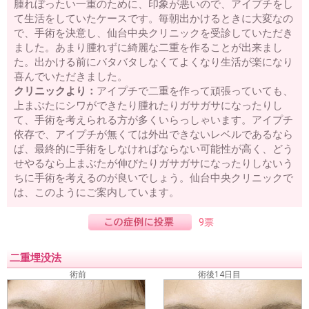
腫れぼったい一重のために、印象が悪いので、アイプチをし
て生活をしていたケースです。毎朝出かけるときに大変なの
で、手術を決意し、仙台中央クリニックを受診していただき
ました。あまり腫れずに綺麗な二重を作ることが出来まし
た。出かける前にバタバタしなくてよくなり生活が楽になり
喜んでいただきました。
クリニックより：
アイプチで二重を作って頑張っていても、
上まぶたにシワができたり腫れたりガサガサになったりし
て、手術を考えられる方が多くいらっしゃいます。アイプチ
依存で、アイプチが無くては外出できないレベルであるなら
ば、最終的に手術をしなければならない可能性が高く、どう
せやるなら上まぶたが伸びたりガサガサになったりしないう
ちに手術を考えるのが良いでしょう。仙台中央クリニックで
は、このようにご案内しています。
9票
二重埋没法
術前
術後14日目