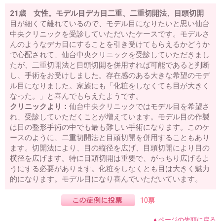
21歳 女性。モデル目デカ目二重、二重切開法、目頭切開
目が細くて離れているので、モデル目になりたいと思い仙台
中央クリニックを受診していただいたケースです。モデルさ
んのようなデカ目にすることを引き受けてもらえるかどうか
で心配されて、仙台中央クリニックを受診していただきまし
たが、二重切開法と目頭切開を併用すれば可能であると判断
し、手術をお受けしました。存在感のある大きな希望のモデ
ル目になりました。家族にも「化粧をしなくても目が大きく
なった。」と喜んでもらえたようです。
クリニックより：
仙台中央クリニックではモデル目を希望さ
れ、受診していただくことが増えています。モデル目の作製
は目の整形手術の中でも最も難しい手術になります。このケ
ースのように、二重切開法と目頭切開を併用することもあり
ます。切開法により、目の縦径を広げ、目頭切開により目の
横径を広げます。特に目頭切開は重要で、がっちり広げるよ
うにする必要があります。化粧をしなくとも目は大きく魅力
的になります。モデル目になり喜んでいただいています。
10票
▲ページの先頭に戻る