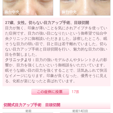
27歳、女性。切らない目力アップ手術、目頭切開
目力が無く、印象が薄いことを気にされアイプチを使ってい
た症例です。目力の強い目になりたいという御希望で仙台中
央クリニックに御相談いただきました。診察したところ、眠
そうな目力の弱い目で、目と目は若干離れていました。切ら
ない目力アップ手術と目頭切開を行い、魅力的な目力の強い
目を作製しました。
クリニックより：
目力の強いモデルさんやタレントさんの影
響か、目力を強くしたいという御相談をいただいています。
眠そうな細い目の目力を強くすることで、活気あふれて快活
なイメージになります。印象が良くなった、優秀そうに見え
る、化粧が楽になったと喜ばれています。
17票
切開式目力アップ手術 目頭切開
術前
術前14日目