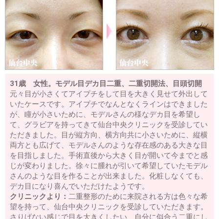
31歳 女性。モデル目デカ目二重、二重切開法、目頭切開
元々目が小さくてアイプチをして目を大きく見せて外出して
いたケースです。アイプチでなんとなくラインはできました
が、瞳が小さいために、モデルさんの様なデカ目を希望し
て、グラビアを持ってきて仙台中央クリニックを受診してい
ただきました。目が縦方向、横方向共に小さいために、縦横
両方とも広げて、モデルさんのような存在感のある大きな目
を目指しました。手術直後から大きく目が開いて今までと感
じが変わりました。徐々に腫れが引いて希望していたモデル
さんのような目を作ることが出来ました。化粧しなくても、
デカ目になり喜んでいただけたようです。
クリニックより：
二重整形のために来院される方は色々な希
望を持って、仙台中央クリニックを受診していただきます。
さりげない感じで目を大きくしたい、自分に似合う二重にし