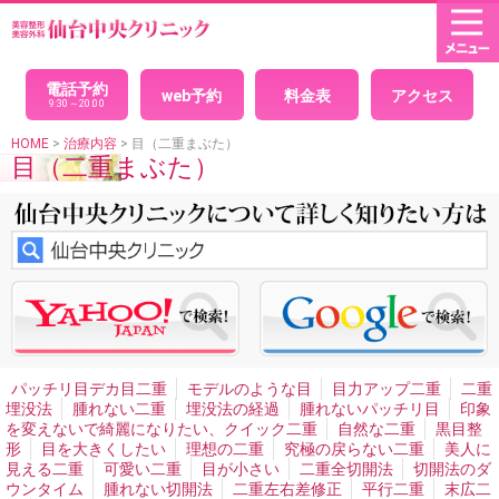
HOME
× 閉じる
目(二重まぶた)
パッチリ目デカ目二重
モデルのような目
目力アップ二重
電話予約
web予約
料金表
アクセス
二重埋没法
腫れない二重
埋没法の経過
腫れないパッチ
9:30～20:00
リ目
印象を変えないで綺麗になりたい、クイック二重
自
然な二重
黒目整形
目を大きくしたい
理想の二重
究極
HOME
>
治療内容
> 目（二重まぶた）
目（二重まぶた）
の戻らない二重
美人に見える二重
可愛い二重
目が小さ
い
二重全切開法
切開法のダウンタイム
腫れない切開法
二重左右差修正
平行二重
末広二重
セクシー二重ネコ目
整形
二重の幅を広げたい
まつ毛の生え際が見える二重
アイプチかぶれ
顔面の非対称・バランス
男性二重手術
男性二重切開法
イケメン二重
目頭切開
男性目頭切開
目尻切開
切れ長の目
目の横幅を広げる
眼瞼下垂
切ら
ない眼瞼下垂
目つき矯正
眼瞼下垂による左右差
ハード
コンタクトによる眼瞼下垂
腫れない眼瞼下垂
重症眼瞼下
垂
上まぶたのたるみとり
目の下のシワたるみ取りクマ消
し
目の下の脂肪取り
目の裏から脂肪取り
目袋目の下の
膨らみ取り
切らないタルミ取り手術
離れ目
幼く見える
パッチリ目デカ目二重
モデルのような目
目力アップ二重
二重
顔の整形
魅力的な目元整形
目と眉を近づける
くぼみ目
埋没法
腫れない二重
埋没法の経過
腫れないパッチリ目
印象
治療
を変えないで綺麗になりたい、クイック二重
自然な二重
黒目整
形
目を大きくしたい
理想の二重
究極の戻らない二重
美人に
プチ整形
見える二重
可愛い二重
目が小さい
二重全切開法
切開法のダ
目の下ヒアルロン酸注入
目の周りのシワ
涙袋形成、涙堂
ウンタイム
腫れない切開法
二重左右差修正
平行二重
末広二