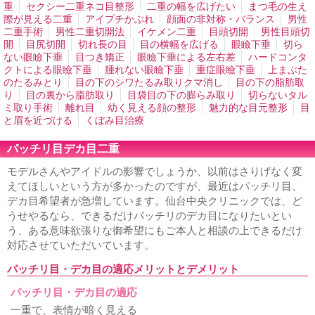
形成
法令線ヒアルロン酸注入
口周りのシワ取り
口角ヒ
重
セクシー二重ネコ目整形
二重の幅を広げたい
まつ毛の生え
アルロン酸注入
上唇のシワ取りヒアルロン酸注入
エラ小
際が見える二重
アイプチかぶれ
顔面の非対称・バランス
男性
顔注射
小顔になりたい
鼻ヒアルロン酸注入
男性の隆鼻
二重手術
男性二重切開法
イケメン二重
目頭切開
男性目頭切
ヒアルロン酸
顎ヒアルロン酸注入
ホホの窪みヒアルロン
開
目尻切開
切れ長の目
目の横幅を広げる
眼瞼下垂
切ら
酸注入
男性シワ取り
歯茎が見える
ない眼瞼下垂
目つき矯正
眼瞼下垂による左右差
ハードコンタ
クトによる眼瞼下垂
腫れない眼瞼下垂
重症眼瞼下垂
上まぶた
鼻、あご、唇
のたるみとり
目の下のシワたるみ取りクマ消し
目の下の脂肪取
り
目の裏から脂肪取り
目袋目の下の膨らみ取り
切らないタル
隆鼻、鼻プロテーゼ
鼻筋を通す
鼻の穴を見えなくする
ミ取り手術
離れ目
幼く見える顔の整形
魅力的な目元整形
目
鼻の穴が大きい
小鼻縮小・鼻幅縮小
鼻尖縮小・鼻尖形成
と眉を近づける
くぼみ目治療
鼻を小さくする
鼻が横に広がっている
団子鼻を治したい
鼻が目立つ顔
あぐら鼻の整形
外人のような鼻
鼻が嫌
パッチリ目デカ目二重
お勧め鼻整形
鼻中隔延長
人中短縮・鼻下短縮
鼻の形を
整える整形
あごプロテーゼ、あご形成術
顎がない
顎の
モデルさんやアイドルの影響でしょうか、以前はさりげなく変
ラインを出す
割れアゴ修正
アゴ梅干し
あご削り
顎の
えてほしいという方が多かったのですが、最近はパッチリ目、
短縮・短くしたい
輪郭形成
顔が長い・面長
顎が出てい
る
下顎の突出
顎が大きい
しゃくれ顔の修正
下顔面・
デカ目希望者が急増しています。仙台中央クリニックでは、ど
中顔面の短縮
エラ削り・エラ骨切り
エラが大きい
エラ
うせやるなら、できるだけパッチリのデカ目になりたいとい
を小さくしたい
顔が大きい
口元をハッキリさせたい
口
う、ある意味欲張りな御希望にもご本人と相談の上できるだけ
唇縮小
たらこ唇
ぽってり唇
アヒル口
ガミースマイル
対応させていただいています。
若返り
パッチリ目・デカ目の適応メリットとデメリット
フェイスリフト
ネックリフト
目元の若返り
ゴルゴ線を
消したい
顔のたるみ
男性の若返り
パッチリ目・デカ目の適応
一重で、表情が暗く見える