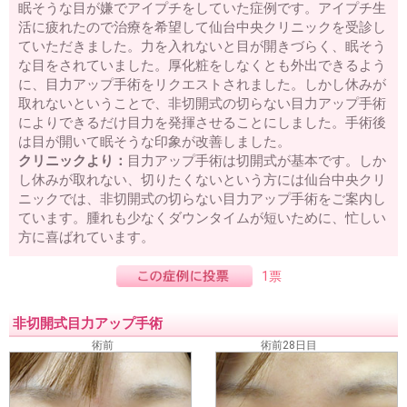
眠そうな目が嫌でアイプチをしていた症例です。アイプチ生
活に疲れたので治療を希望して仙台中央クリニックを受診し
ていただきました。力を入れないと目が開きづらく、眠そう
な目をされていました。厚化粧をしなくとも外出できるよう
に、目力アップ手術をリクエストされました。しかし休みが
取れないということで、非切開式の切らない目力アップ手術
によりできるだけ目力を発揮させることにしました。手術後
は目が開いて眠そうな印象が改善しました。
クリニックより：
目力アップ手術は切開式が基本です。しか
し休みが取れない、切りたくないという方には仙台中央クリ
ニックでは、非切開式の切らない目力アップ手術をご案内し
ています。腫れも少なくダウンタイムが短いために、忙しい
方に喜ばれています。
1票
非切開式目力アップ手術
術前
術前28日目