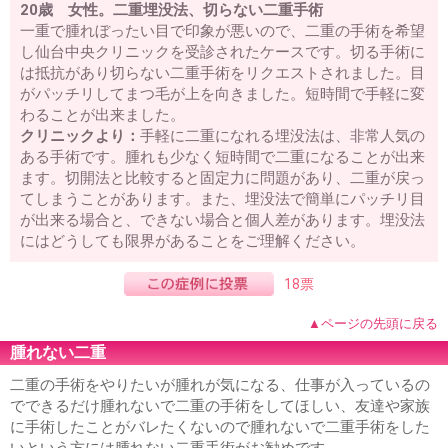
20歳 女性。二重埋没法、切らない二重手術
一重で腫れぼったい目で印象が悪いので、二重の手術を希望
し仙台中央クリニックを受診されたケースです。切る手術に
は抵抗があり切らない二重手術をリクエストされました。目
がパッチリしてまつ毛が上を向きました。短時間で手軽に変
わることが出来ました。
クリニックより：
手軽に二重になれる埋没法は、非常人気の
ある手術です。腫れも少なく短時間で二重になることが出来
ます。切開法と比較すると固定力に問題があり、二重が戻っ
てしまうことがあります。また、埋没法で簡単にパッチリ目
が出来る場合と、できない場合と個人差があります。埋没法
にはどうしても限界があることをご理解ください。
18票
▲ページの先頭に戻る
腫れない二重
二重の手術をやりたいが腫れが気になる、仕事が入っているの
でできるだけ腫れないで二重の手術をしてほしい、友達や家族
に手術したことがバレたくないので腫れないで二重手術をした
いという方には腫れない二重手術がお勧めです。