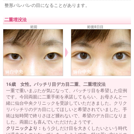
二重が取れた・元に戻った
三重まぶたを二重にする
予定
整形バレバレの目になることがあります。
外重瞼線・予定外線の修正
埋没法失敗
挙筋法失敗
埋没
法後の眠そうな二重
二重の腫れを取る方法
二重整形後の
二重埋没法
眼精疲労・肩こり・頭痛
上まぶたのタルミ取り失敗
裏ハ
ムラ法失敗
鼻プロテーゼが曲がっている
鼻プロテーゼ入
術前
術後8日目
れ替え
小鼻縮小失敗
鼻尖縮小失敗
隆鼻注射失敗
レデ
ィエッセ失敗・除去
くぼみ目注射失敗
口唇注射失敗
ワ
キガの再手術
名医を知りたい
二重の名医を知りたい
埋没法の名医を知りたい
当院のご案内
料金表
アクセス
相談・質問
ご予約
16歳 女性。パッチリ目デカ目二重、二重埋没法
一重で重いまぶたが気になって、パッチリ目を希望した症例
です。今回両親に二重手術を承諾してもらい、お母さんと一
緒に仙台中央クリニックを受診していただきました。クリク
リパッチリのデカ目にしてほしいと希望されていました。手
術は短時間で終りさほど腫れないで、希望のデカ目になりま
した。両親にも喜んでいただけたようです。
クリニックより：
もう少しだけ目を大きくしたいという時代