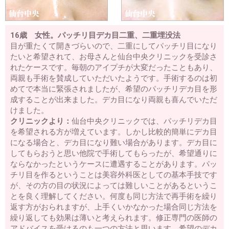
16歳 女性。パッチリ目デカ目二重、二重埋没法
目が重たくて開きづらいので、二重にしてパッチリ目になり
たいと希望されて、お母さんと仙台中央クリニックを受診さ
れたケースです。毎朝のアイプチが大変だったこともあり、
両親も手術を賛成していただいたようです。手術するのは初
めてで本当に緊張されましたが、希望のパッチリデカ目を形
成することが出来ました。デカ目になり両親も喜んでいただ
けました。
クリニックより：
仙台中央クリニックでは、パッチリデカ目
を希望される方が増えています。しかし比較的簡単にデカ目
になる場合と、デカ目になり難い場合があります。デカ目に
してもらおうと思い他院で手術してもらったが、希望通りに
ならなかったというケースに遭遇することがあります。パッ
チリ目を作るということは美容外科医としての基本手技です
が、その方の目の状況によっては難しいことがあるというこ
とを良く理解してください。何度も同じ方法で再手術を繰り
返す方がおられますが、上手くいかなかった場合同じ方法を
繰り返しても効果は薄いと考えられます。修正専門の医師の
アドバイスを受けるのも一つの方法と思います。希望のデカ