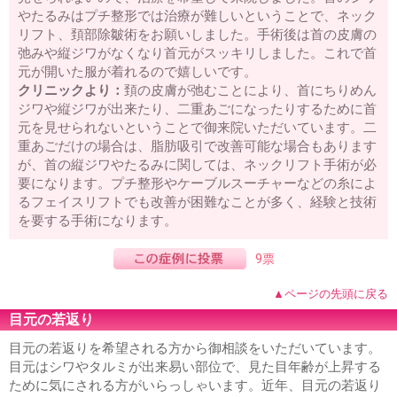
やたるみはプチ整形では治療が難しいということで、ネック
リフト、頚部除皺術をお願いしました。手術後は首の皮膚の
弛みや縦ジワがなくなり首元がスッキリしました。これで首
元が開いた服が着れるので嬉しいです。
クリニックより：
頚の皮膚が弛むことにより、首にちりめん
ジワや縦ジワが出来たり、二重あごになったりするために首
元を見せられないということで御来院いただいています。二
重あごだけの場合は、脂肪吸引で改善可能な場合もあります
が、首の縦ジワやたるみに関しては、ネックリフト手術が必
要になります。プチ整形やケーブルスーチャーなどの糸によ
るフェイスリフトでも改善が困難なことが多く、経験と技術
を要する手術になります。
9票
▲ページの先頭に戻る
目元の若返り
目元の若返りを希望される方から御相談をいただいています。
目元はシワやタルミが出来易い部位で、見た目年齢が上昇する
ために気にされる方がいらっしゃいます。近年、目元の若返り