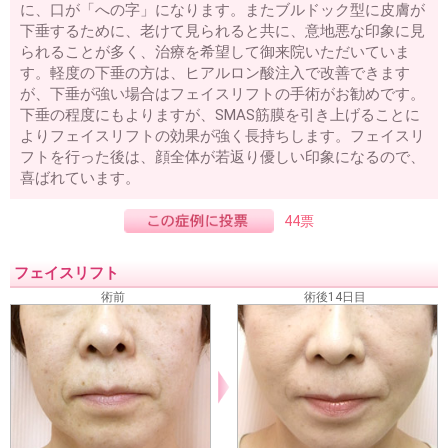
に、口が「への字」になります。またブルドック型に皮膚が
二重が取れた・元に戻った
三重まぶたを二重にする
予定
下垂するために、老けて見られると共に、意地悪な印象に見
外重瞼線・予定外線の修正
埋没法失敗
挙筋法失敗
埋没
られることが多く、治療を希望して御来院いただいていま
法後の眠そうな二重
二重の腫れを取る方法
二重整形後の
眼精疲労・肩こり・頭痛
上まぶたのタルミ取り失敗
裏ハ
す。軽度の下垂の方は、ヒアルロン酸注入で改善できます
ムラ法失敗
鼻プロテーゼが曲がっている
鼻プロテーゼ入
が、下垂が強い場合はフェイスリフトの手術がお勧めです。
れ替え
小鼻縮小失敗
鼻尖縮小失敗
隆鼻注射失敗
レデ
下垂の程度にもよりますが、SMAS筋膜を引き上げることに
ィエッセ失敗・除去
くぼみ目注射失敗
口唇注射失敗
ワ
よりフェイスリフトの効果が強く長持ちします。フェイスリ
キガの再手術
フトを行った後は、顔全体が若返り優しい印象になるので、
名医を知りたい
喜ばれています。
二重の名医を知りたい
埋没法の名医を知りたい
44票
当院のご案内
料金表
アクセス
相談・質問
ご予約
フェイスリフト
術前
術後14日目