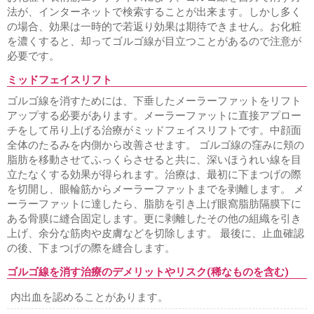
法が、インターネットで検索することが出来ます。しかし多く
の場合、効果は一時的で若返り効果は期待できません。お化粧
を濃くすると、却ってゴルゴ線が目立つことがあるので注意が
必要です。
ミッドフェイスリフト
ゴルゴ線を消すためには、下垂したメーラーファットをリフト
アップする必要があります。メーラーファットに直接アプロー
チをして吊り上げる治療がミッドフェイスリフトです。中顔面
全体のたるみを内側から改善させます。 ゴルゴ線の窪みに頬の
脂肪を移動させてふっくらさせると共に、深いほうれい線を目
立たなくする効果が得られます。治療は、最初に下まつげの際
を切開し、眼輪筋からメーラーファットまでを剥離します。 メ
ーラーファットに達したら、脂肪を引き上げ眼窩脂肪隔膜下に
ある骨膜に縫合固定します。更に剥離したその他の組織を引き
上げ、余分な筋肉や皮膚などを切除します。 最後に、止血確認
の後、下まつげの際を縫合します。
ゴルゴ線を消す治療のデメリットやリスク(稀なものを含む)
内出血を認めることがあります。