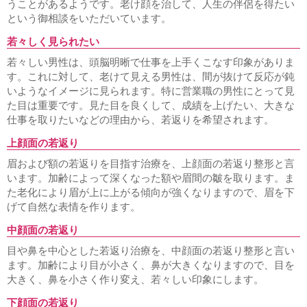
うことがあるようです。老け顔を治して、人生の伴侶を得たい
という御相談をいただいています。
若々しく見られたい
若々しい男性は、頭脳明晰で仕事を上手くこなす印象がありま
す。これに対して、老けて見える男性は、間が抜けて反応が鈍
いようなイメージに見られます。特に営業職の男性にとって見
た目は重要です。見た目を良くして、成績を上げたい、大きな
仕事を取りたいなどの理由から、若返りを希望されます。
上顔面の若返り
眉および額の若返りを目指す治療を、上顔面の若返り整形と言
います。加齢によって深くなった額や眉間の皺を取ります。ま
た老化により眉が上に上がる傾向が強くなりますので、眉を下
げて自然な表情を作ります。
中顔面の若返り
目や鼻を中心とした若返り治療を、中顔面の若返り整形と言い
ます。加齢により目が小さく、鼻が大きくなりますので、目を
大きく、鼻を小さく作り変え、若々しい印象にします。
下顔面の若返り