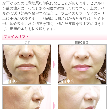
形成
法令線ヒアルロン酸注入
口周りのシワ取り
口角ヒ
が下がるために意地悪な印象になることがあります。ヒアルロ
アルロン酸注入
上唇のシワ取りヒアルロン酸注入
エラ小
ン酸の注入によってもある程度の改善は可能ですが、上のレベ
顔注射
小顔になりたい
鼻ヒアルロン酸注入
男性の隆鼻
ルの若返り効果を希望する場合は、フェイスリフトなどの吊り
ヒアルロン酸
顎ヒアルロン酸注入
ホホの窪みヒアルロン
上げ手術が必要です。一般的には側頭部から耳介前部、耳介下
酸注入
男性シワ取り
歯茎が見える
部、耳介後部に及ぶ切開を加え、弛んだ皮膚を後上方に引き上
鼻、あご、唇
げ、皮膚の余りを切り取ります。
隆鼻、鼻プロテーゼ
鼻筋を通す
鼻の穴を見えなくする
フェイスリフト
鼻の穴が大きい
小鼻縮小・鼻幅縮小
鼻尖縮小・鼻尖形成
鼻を小さくする
鼻が横に広がっている
団子鼻を治したい
術前
術後7日目
鼻が目立つ顔
あぐら鼻の整形
外人のような鼻
鼻が嫌
お勧め鼻整形
鼻中隔延長
人中短縮・鼻下短縮
鼻の形を
整える整形
あごプロテーゼ、あご形成術
顎がない
顎の
ラインを出す
割れアゴ修正
アゴ梅干し
あご削り
顎の
短縮・短くしたい
輪郭形成
顔が長い・面長
顎が出てい
る
下顎の突出
顎が大きい
しゃくれ顔の修正
下顔面・
中顔面の短縮
エラ削り・エラ骨切り
エラが大きい
エラ
を小さくしたい
顔が大きい
口元をハッキリさせたい
口
唇縮小
たらこ唇
ぽってり唇
アヒル口
ガミースマイル
若返り
フェイスリフト
ネックリフト
目元の若返り
ゴルゴ線を
消したい
顔のたるみ
男性の若返り