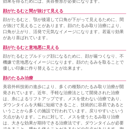
効果を得るためには、美容整形が必要になります。
顔がたるむと間が抜けて見える
顔がたるむと、顎が後退して口角が下がって見えるために、間
が抜けて見えることがあります。顔のたるみ取り治療により、
口角が上がり、活発で元気なイメージになります。若返り効果
があり喜ばれています。
顔がたるむと意地悪に見える
顔がたるむとブルドッグ顔になるために、顔が厳つくなり、不
機嫌で意地悪なイメージになります。顔のたるみを取ることで
優しい印象に作り替えることが出来ます。
顔のたるみ治療
美容外科技術の進歩により、多くの種類のたるみ取り治療が開
発されています。近年、手軽な治療法として開発された治療
は、糸によるリフトアップです。メスを使わない治療であり、
ダウンタイムを大幅に短縮できること、技術的に容易であると
いうことから多くの施設で行われています。戻りやすいという
欠点があります。これに対して、メスを使うたるみ取り治療
は、大きな効果が期待できる治療法です。ダウンタイムが必要
であること、腫れを伴うことがあるなどの欠点があります。御