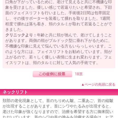
口角が下がっているために、老けて見えると共に不機嫌な印
象を受けました。優しい感じで若返りたいと希望され、下顔
面のフェイスリフトを行いました。手術後2日間は包帯固定
し、その後サポーターを装着して腫れを取りました。1週間
程度で腫れは落ち着き、頬のタルミが取れて若返ることがで
きました。
クリニックより：
年齢と共に頬が弛んで、老けてしまうこと
があります。両側の頬がブルドック型に垂れ下がるために、
不機嫌な印象に見えて悩んでいる方もいらっしゃいます。こ
のような方には、フェイスリフトをお勧めしています。頬が
上がるので、若々しく優しい表情に生まれ変わります。フェ
イスリフトは、頬のタルミに対して人気の手術です。
18票
▲ページの先頭に戻る
ネックリフト
頚部の老化現象として、首のちりめん皺、二重あご、首の縦皺
が出現することがあります。首にシワやたるみが出現すると、
老けた印象が強くなりますので、治療を希望する方に御来院い
ただいています。首のシワや首の弛みを治療する場合は、ヒア