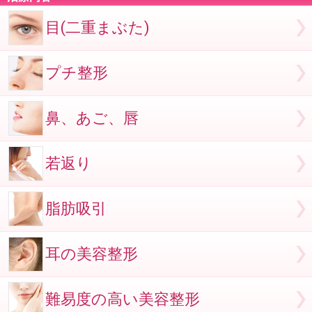
目(二重まぶた)
プチ整形
鼻、あご、唇
若返り
脂肪吸引
耳の美容整形
難易度の高い美容整形