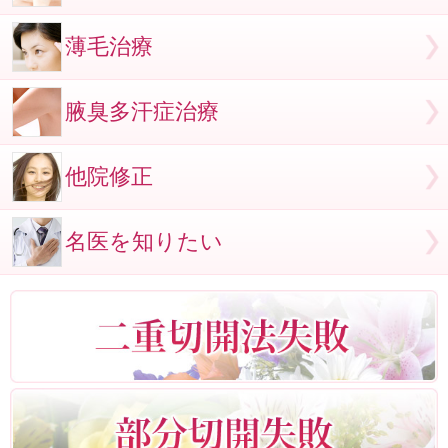
薄毛治療
腋臭多汗症治療
他院修正
名医を知りたい