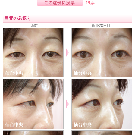
19票
目元の若返り
術前
術後28日目