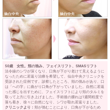
脂肪吸引
顔、首の脂肪吸引
ホホ、アゴの脂肪吸引
顔のラインをシ
ャープに
顔痩せ・顔太り
二重顎を治したい
二の腕の脂
肪吸引
耳の美容整形
耳たぶが切れた
難易度の高い美容整形
カミングアウト整形
アイドル顔整形
フルカスタム整形
可愛くなりたい
綺麗になりたい
整形したのに変わらない
お任せ美容整形
整形シンデレラ
美人になりたい
薄毛治療
50歳 女性。頬の弛み、フェイスリフト、SMASリフト
薄毛治療
ハーグ療法
男性の薄毛治療
女性の薄毛治療
法令線のシワが深くなり、口角が下がり老けて見えるように
腋臭多汗症治療
なったために若返り治療を希望して、仙台中央クリニックを
受診された症例です。診察したところ、頬の弛みがあり、口
再発しない腋臭多汗症
は「への字」に曲がり口角が下がっていました。自然に若返
他院修正
った感じを出すために、フェイスリフトにより頬のタルミを
幅広二重ラインを狭く
目頭切開失敗
二重ラインのねじれ
取って上方に引き上げました。手術後の腫れは1週間程度で
脂肪取り二重失敗
不自然な二重ライン
切開法で目が開き
落ち着き、徐々に自然になり、シワが取れ若返りました。
難くなった
二重切開法の修正時期
二重切開法後の左右差
クリニックより：
頬が弛むことにより、口角が下がるため
二重繰り返し修正
整形顔修正
眼瞼下垂失敗による左右差