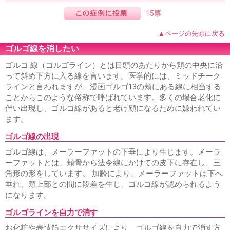
15票
▲ページの先頭に戻る
ゴルゴ線を消したい
ゴルゴ 線（ゴルゴライン）とは目頭のあたりから頬の中央に沿
って斜め下方に入る線を言います。医学的には、ミッドチーク
ラインと言われますが、漫画ゴルゴ13の頬にある線に相当する
ことからこのような俗称で呼ばれています。多くの場合老化に
伴い出現し、ゴルゴ線があると老け顔になるために嫌われてい
ます。
ゴルゴ線の出現
ゴルゴ線は、メーラーファットの下垂により生じます。メーラ
ーファットとは、頬骨から法令線にかけての皮下に存在し、三
角形の形をしています。 加齢により、メーラーファットは下へ
垂れ、頬上部との間に段差を生じ、ゴルゴ線が認められるよう
になります。
ゴルゴラインを自力で消す
お化粧や表情筋エクササイズにより、ゴルゴ線を自力で消す方