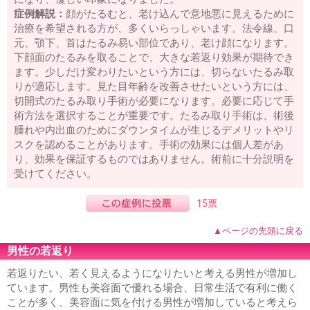
症例解説：
顔がたるむと、老け込んで意地悪に見えるために
治療を希望される方が、多くいらっしゃいます。法令線、口
元、顎下、首はたるみ易い部位であり、老け顔になります。
下顔面のたるみを取ることで、大きな若返り効果が期待でき
ます。少しだけ変わりたいという方には、切らないたるみ取
りが適応します。見た目年齢を改善させたいという方には、
切開式のたるみ取り手術が必要になります。必要に応じて手
術方法を選択することが重要です。たるみ取り手術は、術後
腫れや内出血のためにダウンタイムが生じるデメリットやリ
スクを認めることがあります。手術の効果には個人差があ
り、効果を保証するものではありません。術前に十分説明を
受けてください。
15票
▲ページの先頭に戻る
男性の若返り
若返りたい、若く見えるようになりたいと考える男性が増加し
ています。男性も美容面で優れる場合、日常生活で有利に働く
ことが多く、美容面に気を付ける男性が増加していると考えら