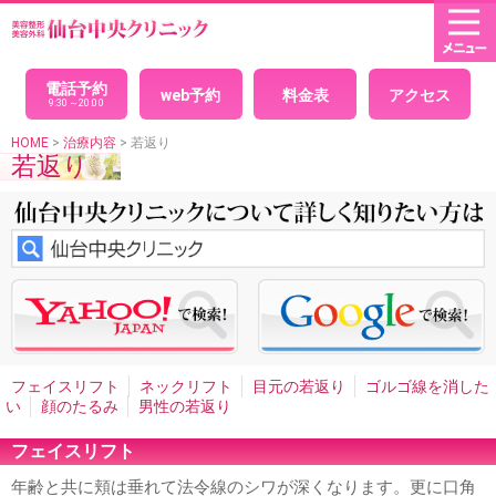
HOME
× 閉じる
目(二重まぶた)
パッチリ目デカ目二重
モデルのような目
目力アップ二重
電話予約
web予約
料金表
アクセス
二重埋没法
腫れない二重
埋没法の経過
腫れないパッチ
9:30～20:00
リ目
印象を変えないで綺麗になりたい、クイック二重
自
然な二重
黒目整形
目を大きくしたい
理想の二重
究極
HOME
>
治療内容
> 若返り
若返り
の戻らない二重
美人に見える二重
可愛い二重
目が小さ
い
二重全切開法
切開法のダウンタイム
腫れない切開法
二重左右差修正
平行二重
末広二重
セクシー二重ネコ目
整形
二重の幅を広げたい
まつ毛の生え際が見える二重
アイプチかぶれ
顔面の非対称・バランス
男性二重手術
男性二重切開法
イケメン二重
目頭切開
男性目頭切開
目尻切開
切れ長の目
目の横幅を広げる
眼瞼下垂
切ら
ない眼瞼下垂
目つき矯正
眼瞼下垂による左右差
ハード
コンタクトによる眼瞼下垂
腫れない眼瞼下垂
重症眼瞼下
垂
上まぶたのたるみとり
目の下のシワたるみ取りクマ消
し
目の下の脂肪取り
目の裏から脂肪取り
目袋目の下の
膨らみ取り
切らないタルミ取り手術
離れ目
幼く見える
フェイスリフト
ネックリフト
目元の若返り
ゴルゴ線を消した
顔の整形
魅力的な目元整形
目と眉を近づける
くぼみ目
い
顔のたるみ
男性の若返り
治療
フェイスリフト
プチ整形
目の下ヒアルロン酸注入
目の周りのシワ
涙袋形成、涙堂
年齢と共に頬は垂れて法令線のシワが深くなります。更に口角