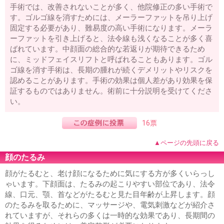
手術では、改善されないことが多く、他院修正の多い手術で
す。ゴルゴ線を消すためには、メーラーファットを吊り上げ
固定する必要があり、難易度の高い手術になります。メーラ
ーファットを引き上げると、法令線も浅くなることが多く喜
ばれています。中顔面の総合的な若返りが期待できるため
に、ミッドフェイスリフトと呼ばれることもあります。ゴル
ゴ線を消す手術は、長期の腫れが続くデメリットやリスクを
認めることがあります。手術の効果は個人差があり効果を保
証するものではありません。術前に十分説明を受けてくださ
い。
16票
▲ページの先頭に戻る
顔のたるみ
顔がたるむと、老け顔になるために気にする方が多くいらっし
ゃいます。下顔面は、たるみの起こりやすい部位であり、法令
線、口元、顎、首などがたるむと見た目年齢が上昇します。顔
のたるみを取るために、マッサージや、電気刺激などが紹介さ
れていますが、それらの多くは一時的な効果であり、長期間の