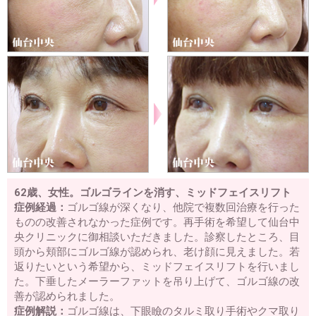
62歳、女性。ゴルゴラインを消す、ミッドフェイスリフト
症例経過：
ゴルゴ線が深くなり、他院で複数回治療を行った
ものの改善されなかった症例です。再手術を希望して仙台中
央クリニックに御相談いただきました。診察したところ、目
頭から頬部にゴルゴ線が認められ、老け顔に見えました。若
返りたいという希望から、ミッドフェイスリフトを行いまし
た。下垂したメーラーファットを吊り上げて、ゴルゴ線の改
善が認められました。
症例解説：
ゴルゴ線は、下眼瞼のタルミ取り手術やクマ取り